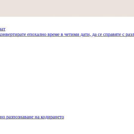
чат
онвертирате епохално време в четими дати, да се справяте с раз
но разпознаване на кодирането