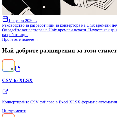
1 януари 2026 г.
Ръководство за разработчици за конвертора на Unix времеви пе
Овладейте конвертора на Unix времеви печати. Научете как да к
разработчици.
Прочетете повече →
Най-добрите разширения за този етикет
CSV to XLSX
Конвертирайте CSV файлове в Excel XLSX формат с автоматич
Инструменти