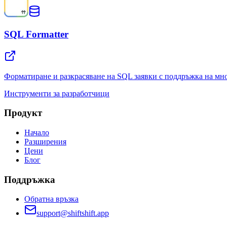
SQL Formatter
Форматиране и разкрасяване на SQL заявки с поддръжка на м
Инструменти за разработчици
Продукт
Начало
Разширения
Цени
Блог
Поддръжка
Обратна връзка
support@shiftshift.app