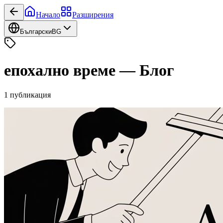
Начало
Разширения
Български
BG
епохално време
—
Блог
1
публикация