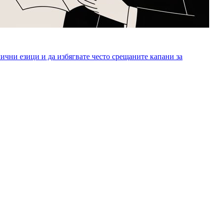
лични езици и да избягвате често срещаните капани за