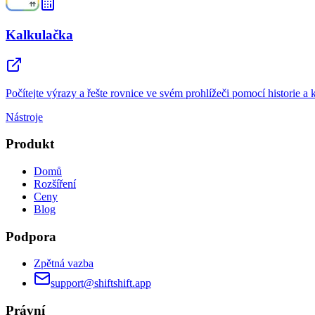
Kalkulačka
Počítejte výrazy a řešte rovnice ve svém prohlížeči pomocí historie a
Nástroje
Produkt
Domů
Rozšíření
Ceny
Blog
Podpora
Zpětná vazba
support@shiftshift.app
Právní