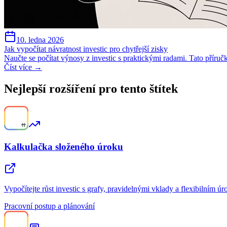
10. ledna 2026
Jak vypočítat návratnost investic pro chytřejší zisky
Naučte se počítat výnosy z investic s praktickými radami. Tato pří
Číst více →
Nejlepší rozšíření pro tento štítek
Kalkulačka složeného úroku
Vypočítejte růst investic s grafy, pravidelnými vklady a flexibilním ú
Pracovní postup a plánování