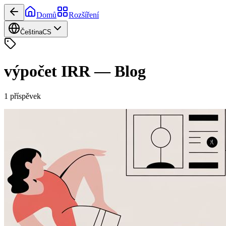
Domů
Rozšíření
Čeština
CS
výpočet IRR
—
Blog
1
příspěvek