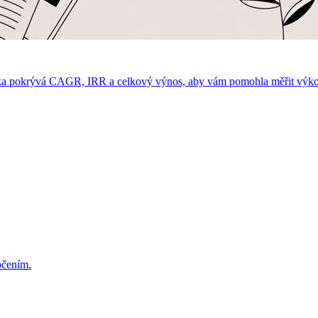
ručka pokrývá CAGR, IRR a celkový výnos, aby vám pomohla měřit výkon
ročením.