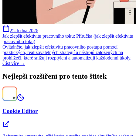
25. ledna 2026
Jak zlepšit efektivitu pracovního toku: Příručka (jak zlepšit efektivitu
pracovního toku)
Ovládněte, jak zlepšit efektivitu pracovního postupu pomocí
praktických, realizovatelných strategií a nástrojů založených na
prohlížeči, které snižují rozptýlení a automatizují každodenní úkoly.
Číst více →
Nejlepší rozšíření pro tento štítek
Cookie Editor