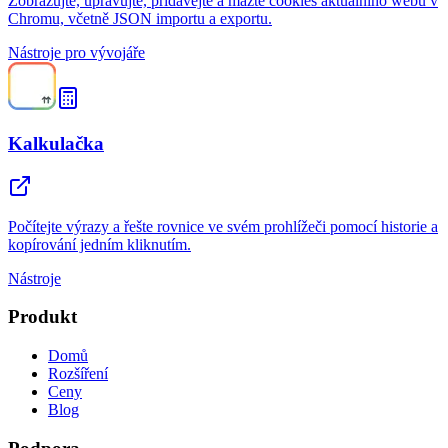
Zobrazujte, upravujte, přidávejte a mažte cookies aktuálního webu v
Chromu, včetně JSON importu a exportu.
Nástroje pro vývojáře
Kalkulačka
Počítejte výrazy a řešte rovnice ve svém prohlížeči pomocí historie a
kopírování jedním kliknutím.
Nástroje
Produkt
Domů
Rozšíření
Ceny
Blog