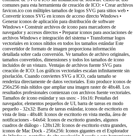
comunes para esta herramienta de creación de ICO: • Crear archivos
favicon.ico con múltiples tamaños de logos SVG para sitios web •
Convertir iconos SVG en iconos de acceso directo Windows •
Generar iconos de aplicación para distribución de software
Windows • Construir archivos de icono para marcadores de
navegador y accesos directos • Preparar iconos para asociaciones de
archivos Windows e integración del sistema • Transformar logos
vectoriales en iconos nítidos en todos los tamaños estándar Este
convertidor de formato de imagen proporciona información
detallada sobre cada conversión. Ve tamaños de archivo originales,
tamaños convertidos, dimensiones y todos los tamaños de icono
incluidos de un vistazo. Ventajas de archivos fuente SVG para
creación de ICO: Los gráficos vectoriales escalan infinitamente sin
pixelación. Cuando conviertes SVG a ICO, cada tamaño se
renderiza directamente de datos vectoriales. Esto produce iconos de
256x256 más nítidos que ampliar una imagen raster de 48x48. Los
resultados profesionales comienzan con archivos fuente vectoriales.
Tamaños de icono estándar y sus usos: - 16x16: Pestañas del
navegador, elementos pequeños de UI, barra de tareas en modo
pequeño - 32x32: Barra de tareas estándar, iconos de escritorio en
vista de lista - 48x48: Iconos de escritorio en vista media, área de
notificaciones - 64x64: Iconos de escritorio grandes, algunos
cuadros de diálogo - 128x128: Iconos de escritorio extra grandes,
iconos de Mac Dock - 256x256: Iconos gigantes en el Explorador