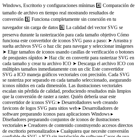
Windows, Escritorio y configuraciones mínimas 4️⃣ Comparación de
tamaño de archivo en tiempo real mostrando resultados de
conversión 5️⃣ Funciona completamente sin conexión en tu
navegador sin carga de datos 6️⃣ La calidad del vector SVG se
preserva durante la rasterización para cada tamaño objetivo Cómo
funciona este convertidor de iconos SVG paso a paso: ➤ Arrastra y
suelta archivos SVG o haz clic para navegar y seleccionar imágenes
➤ Elige tamaños de iconos usando casillas de verificación o botones
de preajustes rápidos ➤ Haz clic en convertir para rasterizar SVG en
cada tamaño y crear tu archivo ICO ➤ Descarga el archivo ICO con
múltiples tamaños inmediatamente con un clic Este convertidor
SVG a ICO maneja gráficos vectoriales con precisión. Cada SVG
se rasteriza por separado en cada tamaño seleccionado, asegurando
iconos nítidos en cada dimensión. Las ilustraciones vectoriales
escalan sin pérdida de calidad, produciendo resultados más limpios
que la conversión de raster a raster. Quién debería usar este
convertidor de iconos SVG: ▸ Desarrolladores web creando
favicons de logos SVG para sitios web ▸ Desarrolladores de
software preparando iconos para aplicaciones Windows ▸
Diseñadores preparando conjuntos de iconos de ilustraciones
vectoriales ▸ Creadores de contenido construyendo accesos directos
de escritorio personalizados ▸ Cualquiera que necesite conversión
confiable de SVG a ICO sin instalación de software Casos de uso