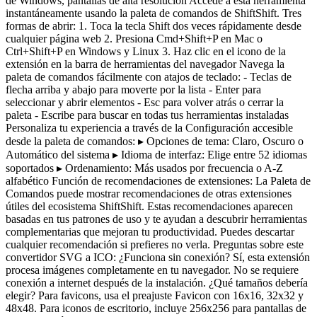
de Windows, pantallas de alta resolución Accede a esta herramienta
instantáneamente usando la paleta de comandos de ShiftShift. Tres
formas de abrir: 1. Toca la tecla Shift dos veces rápidamente desde
cualquier página web 2. Presiona Cmd+Shift+P en Mac o
Ctrl+Shift+P en Windows y Linux 3. Haz clic en el icono de la
extensión en la barra de herramientas del navegador Navega la
paleta de comandos fácilmente con atajos de teclado: - Teclas de
flecha arriba y abajo para moverte por la lista - Enter para
seleccionar y abrir elementos - Esc para volver atrás o cerrar la
paleta - Escribe para buscar en todas tus herramientas instaladas
Personaliza tu experiencia a través de la Configuración accesible
desde la paleta de comandos: ▸ Opciones de tema: Claro, Oscuro o
Automático del sistema ▸ Idioma de interfaz: Elige entre 52 idiomas
soportados ▸ Ordenamiento: Más usados por frecuencia o A-Z
alfabético Función de recomendaciones de extensiones: La Paleta de
Comandos puede mostrar recomendaciones de otras extensiones
útiles del ecosistema ShiftShift. Estas recomendaciones aparecen
basadas en tus patrones de uso y te ayudan a descubrir herramientas
complementarias que mejoran tu productividad. Puedes descartar
cualquier recomendación si prefieres no verla. Preguntas sobre este
convertidor SVG a ICO: ¿Funciona sin conexión? Sí, esta extensión
procesa imágenes completamente en tu navegador. No se requiere
conexión a internet después de la instalación. ¿Qué tamaños debería
elegir? Para favicons, usa el preajuste Favicon con 16x16, 32x32 y
48x48. Para iconos de escritorio, incluye 256x256 para pantallas de