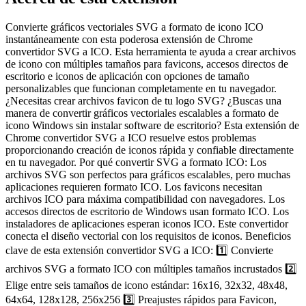
Convierte gráficos vectoriales SVG a formato de icono ICO
instantáneamente con esta poderosa extensión de Chrome
convertidor SVG a ICO. Esta herramienta te ayuda a crear archivos
de icono con múltiples tamaños para favicons, accesos directos de
escritorio e iconos de aplicación con opciones de tamaño
personalizables que funcionan completamente en tu navegador.
¿Necesitas crear archivos favicon de tu logo SVG? ¿Buscas una
manera de convertir gráficos vectoriales escalables a formato de
icono Windows sin instalar software de escritorio? Esta extensión de
Chrome convertidor SVG a ICO resuelve estos problemas
proporcionando creación de iconos rápida y confiable directamente
en tu navegador. Por qué convertir SVG a formato ICO: Los
archivos SVG son perfectos para gráficos escalables, pero muchas
aplicaciones requieren formato ICO. Los favicons necesitan
archivos ICO para máxima compatibilidad con navegadores. Los
accesos directos de escritorio de Windows usan formato ICO. Los
instaladores de aplicaciones esperan iconos ICO. Este convertidor
conecta el diseño vectorial con los requisitos de iconos. Beneficios
clave de esta extensión convertidor SVG a ICO: 1️⃣ Convierte
archivos SVG a formato ICO con múltiples tamaños incrustados 2️⃣
Elige entre seis tamaños de icono estándar: 16x16, 32x32, 48x48,
64x64, 128x128, 256x256 3️⃣ Preajustes rápidos para Favicon,