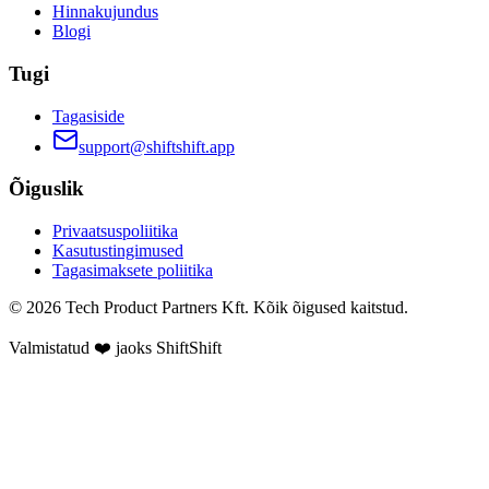
Hinnakujundus
Blogi
Tugi
Tagasiside
support@shiftshift.app
Õiguslik
Privaatsuspoliitika
Kasutustingimused
Tagasimaksete poliitika
©
2026
Tech Product Partners Kft.
Kõik õigused kaitstud.
Valmistatud ❤️ jaoks
ShiftShift