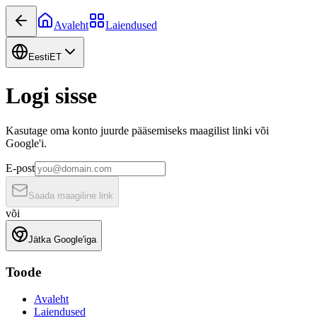
Avaleht
Laiendused
Eesti
ET
Logi sisse
Kasutage oma konto juurde pääsemiseks maagilist linki või
Google'i.
E-post
Saada maagiline link
või
Jätka Google'iga
Toode
Avaleht
Laiendused