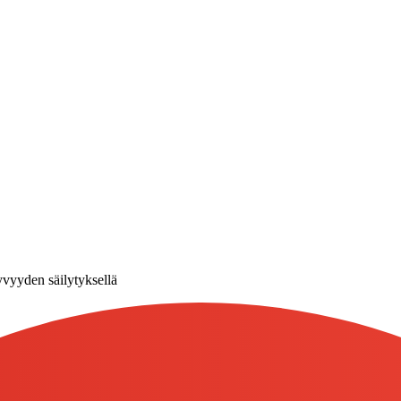
vyyden säilytyksellä