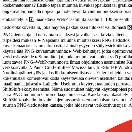
koskemattomana? Etsitkö tapaa muuntaa kuvakaappaukset tai grafi
ongelmat tarjoamalla nopean ja luotettavan kuvanmuunnoksen suora
eräkäsittelyllä 2️⃣ Säädettävä WebP-laatuliukusäädin 1–100 prosentt
tiedostokokovertailu, joka näyttää pakkauksen tulokset välittömästi 5️
PNG-tiedostoja tai napsauta selataksesi ja valitaksesi kuvia laitteelta
tarpeidesi mukaan ➤ Napsauta muunna muuttaaksesi PNG-tiedostosi 
kuvaskenaarioita saumattomasti. Läpinäkyvyyden säilytystekniikka yllä
käyttää tätä PNG-kuvanmuunninta: ▸ Web-kehittäjät, jotka optimoivat 
verkkosivustoille ▸ Suunnittelijat, jotka muuntavat läpinäkyviä grafi
luotettavaa PNG–WebP-muunnosta ilman ohjelmiston asentamista Käytä t
verkkosivulta 2. Paina Cmd+Shift+P Macissa tai Ctrl+Shift+P Windows
Nuolinäppäimet ylös ja alas liikkumiseen listassa - Enter kohteiden va
kokemustasi komentovalikosta käytettävissä olevien asetusten kautta: 
maailmanlaajuisesti ▸ Lajittelu: Useimmin käytetyt taajuuden perustee
ShiftShift-ekosysteemistä. Nämä suositukset näkyvät käyttötapojesi peru
tässä PNG-muunnin Chrome-laajennuksessa. Kaikki kuvankäsittely tapah
ShiftShift-palvelimiin vain laajennussuositusten ominaisuutta varte
suurten PNG-tiedostojen kanssa, jotka hidastavat verkkosivustojasi. Al