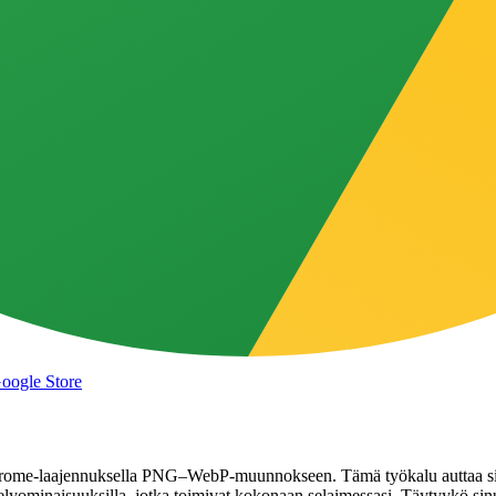
Google Store
rome-laajennuksella PNG–WebP-muunnokseen. Tämä työkalu auttaa si
sittelyominaisuuksilla, jotka toimivat kokonaan selaimessasi. Täytyykö