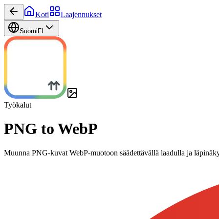
Koti
Laajennukset
Suomi
FI
Työkalut
PNG to WebP
Muunna PNG-kuvat WebP-muotoon säädettävällä laadulla ja läpinäky