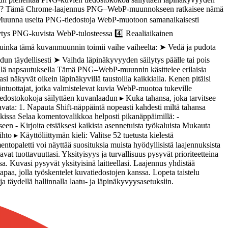
mista? Tämä Chrome-laajennus PNG–WebP-muunnokseen ratkaisee nämä
 Muunna useita PNG-tiedostoja WebP-muotoon samanaikaisesti
lytys PNG-kuvista WebP-tulosteessa 4️⃣ Reaaliaikainen
ta Kuinka tämä kuvanmuunnin toimii vaihe vaiheelta: ➤ Vedä ja pudota
adun täydellisesti ➤ Vaihda läpinäkyvyyden säilytys päälle tai pois
lä napsautuksella Tämä PNG–WebP-muunnin käsittelee erilaisia
 näkyvät oikein läpinäkyvillä taustoilla kaikkialla. Kenen pitäisi
ntuottajat, jotka valmistelevat kuvia WebP-muotoa tukeville
tiedostokokoja säilyttäen kuvanlaadun ▸ Kuka tahansa, joka tarvitsee
ata: 1. Napauta Shift-näppäintä nopeasti kahdesti miltä tahansa
issa Selaa komentovalikkoa helposti pikanäppäimillä: -
een - Kirjoita etsiäksesi kaikista asennetuista työkaluista Mukauta
o ▸ Käyttöliittymän kieli: Valitse 52 tuetusta kielestä
topaletti voi näyttää suosituksia muista hyödyllisistä laajennuksista
at tuottavuuttasi. Yksityisyys ja turvallisuus pysyvät prioriteetteina
 Kuvasi pysyvät yksityisinä laitteellasi. Laajennus yhdistää
a, jolla työskentelet kuvatiedostojen kanssa. Lopeta taistelu
 täydellä hallinnalla laatu- ja läpinäkyvyysasetuksiin.