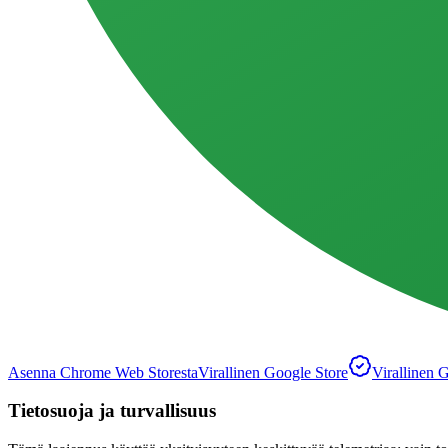
Asenna Chrome Web Storesta
Virallinen Google Store
Virallinen 
Tietosuoja ja turvallisuus