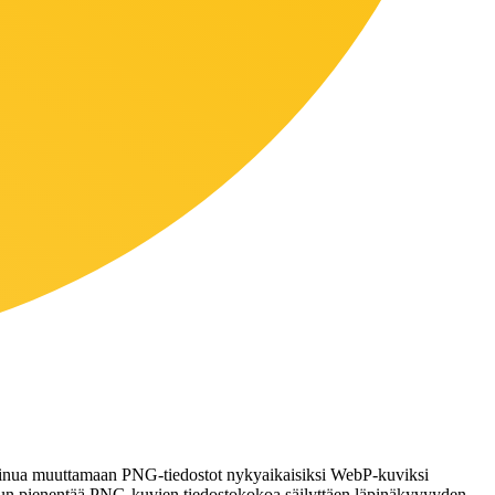
nua muuttamaan PNG-tiedostot nykyaikaisiksi WebP-kuviksi
 sinun pienentää PNG-kuvien tiedostokokoa säilyttäen läpinäkyvyyden