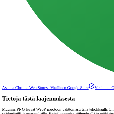
Asenna Chrome Web Storesta
Virallinen Google Store
Virallinen 
Tietoja tästä laajennuksesta
Muunna PNG-kuvat WebP-muotoon välittömästi tällä tehokkaalla Ch
säädettävillä laatuasetuksilla, läpinäkyvyyden säilytyksellä ja eräkä