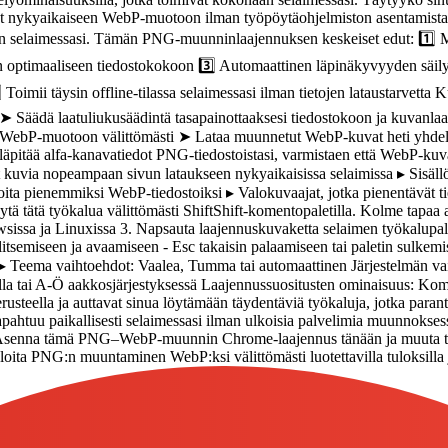
ikat nykyaikaiseen WebP-muotoon ilman työpöytäohjelmiston asenta
an selaimessasi. Tämän PNG-muunninlaajennuksen keskeiset edut: 1️⃣
iin optimaaliseen tiedostokokoon 3️⃣ Automaattinen läpinäkyvyyden säi
⃣ Toimii täysin offline-tilassa selaimessasi ilman tietojen lataustarvet
si ➤ Säädä laatuliukusäädintä tasapainottaaksesi tiedostokoon ja kuvanla
WebP-muotoon välittömästi ➤ Lataa muunnetut WebP-kuvat heti yhdel
pitää alfa-kanavatiedot PNG-tiedostoistasi, varmistaen että WebP-kuvasi
kuvia nopeampaan sivun lataukseen nykyaikaisissa selaimissa ▸ Sisällö
ikoita pienemmiksi WebP-tiedostoiksi ▸ Valokuvaajat, jotka pienentävät 
ätä työkalua välittömästi ShiftShift-komentopaletilla. Kolme tapaa av
issa ja Linuxissa 3. Napsauta laajennuskuvaketta selaimen työkalupalk
litsemiseen ja avaamiseen - Esc takaisin palaamiseen tai paletin sulkemis
▸ Teema vaihtoehdot: Vaalea, Tumma tai automaattinen Järjestelmän vaiht
lla tai A-Ö aakkosjärjestyksessä Laajennussuositusten ominaisuus: Komen
steella ja auttavat sinua löytämään täydentäviä työkaluja, jotka parantav
tuu paikallisesti selaimessasi ilman ulkoisia palvelimia muunnoksessa.
n. Asenna tämä PNG–WebP-muunnin Chrome-laajennus tänään ja muuta tapa
oita PNG:n muuntaminen WebP:ksi välittömästi luotettavilla tuloksilla ja