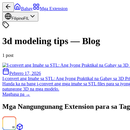
Bahay
Mga Extension
Filipino
FIL
3d modeling tips
—
Blog
1
post
Pebrero 17, 2026
I-convert ang Imahe sa STL: Ang Iyong Praktikal na Gabay sa 3D Pri
Handa ka na bang i-convert ang mga imahe sa STL files para sa iyon
patungong 3D na mga modelo.
Magbasa pa →
Mga Nangungunang Extension para sa Tag 