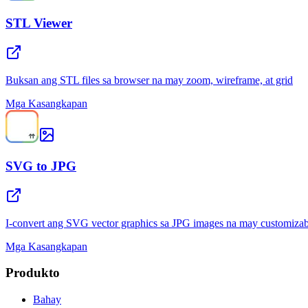
STL Viewer
Buksan ang STL files sa browser na may zoom, wireframe, at grid
Mga Kasangkapan
SVG to JPG
I-convert ang SVG vector graphics sa JPG images na may customizab
Mga Kasangkapan
Produkto
Bahay