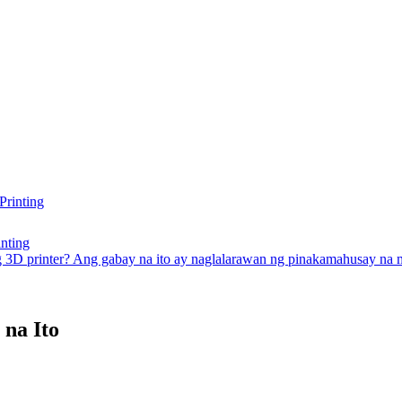
nting
g 3D printer? Ang gabay na ito ay naglalarawan ng pinakamahusay na m
na Ito