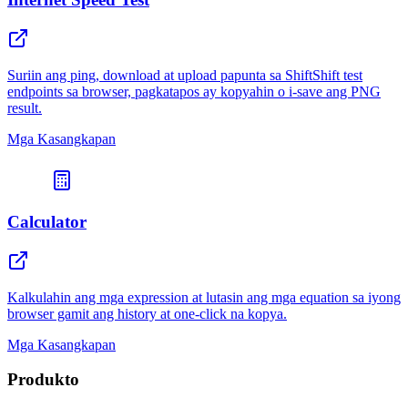
Suriin ang ping, download at upload papunta sa ShiftShift test
endpoints sa browser, pagkatapos ay kopyahin o i-save ang PNG
result.
Mga Kasangkapan
Calculator
Kalkulahin ang mga expression at lutasin ang mga equation sa iyong
browser gamit ang history at one-click na kopya.
Mga Kasangkapan
Produkto