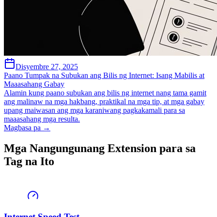
Disyembre 27, 2025
Paano Tumpak na Subukan ang Bilis ng Internet: Isang Mabilis at
Maaasahang Gabay
Alamin kung paano subukan ang bilis ng internet nang tama gamit
ang malinaw na mga hakbang, praktikal na mga tip, at mga gabay
upang maiwasan ang mga karaniwang pagkakamali para sa
maaasahang mga resulta.
Magbasa pa →
Mga Nangungunang Extension para sa
Tag na Ito
Internet Speed Test