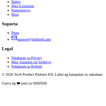
Bahay
Mga Extension
Pagpepresyo
Blog
Suporta
Puna
support@shiftshift.app
Legal
Patakaran sa Privacy
Mga Tuntunin ng Serbisyo
Patakaran sa Refund
©
2026
Tech Product Partners Kft.
Lahat ng karapatan ay nakalaan.
Gawa ng ❤️ para sa
ShiftShift