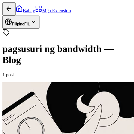
Bahay
Mga Extension
Filipino
FIL
pagsusuri ng bandwidth
—
Blog
1
post