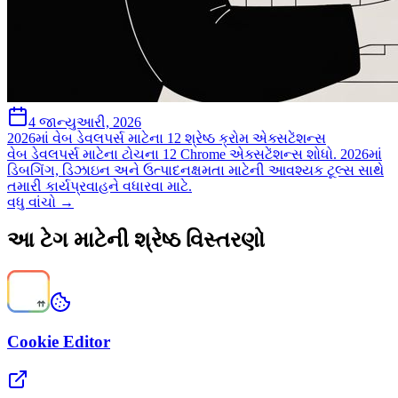
4 જાન્યુઆરી, 2026
2026માં વેબ ડેવલપર્સ માટેના 12 શ્રેષ્ઠ ક્રોમ એક્સટેંશન્સ
વેબ ડેવલપર્સ માટેના ટોચના 12 Chrome એક્સટેંશન્સ શોધો. 2026માં
ડિબગિંગ, ડિઝાઇન અને ઉત્પાદનક્ષમતા માટેની આવશ્યક ટૂલ્સ સાથે
તમારી કાર્યપ્રવાહને વધારવા માટે.
વધુ વાંચો →
આ ટેગ માટેની શ્રેષ્ઠ વિસ્તરણો
Cookie Editor