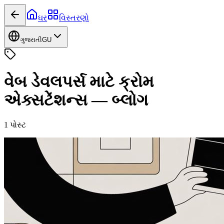
ઘર
વિસ્તરણો
ગુજરાતી
GU
વેબ ડેવલપર્સ માટે ક્રોમ
એક્સટેંશન્સ
—
બ્લોગ
1
પોસ્ટ