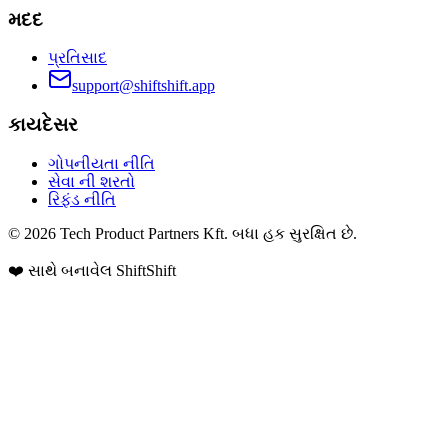
મદદ
પ્રતિસાદ
support@shiftshift.app
કાયદેસર
ગોપનીયતા નીતિ
સેવા ની શરતો
રિફંડ નીતિ
©
2026
Tech Product Partners Kft.
બધા હક સુરક્ષિત છે.
❤️ સાથે બનાવેલ
ShiftShift