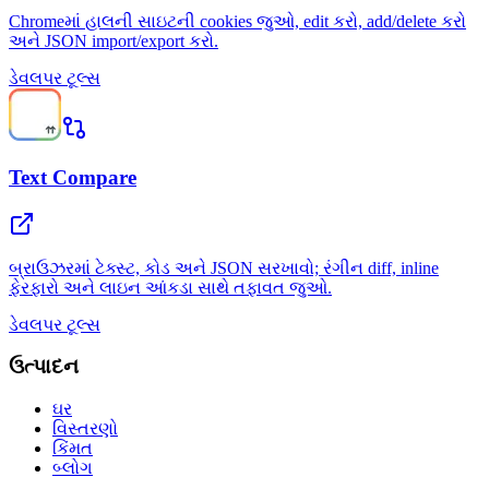
Chromeમાં હાલની સાઇટની cookies જુઓ, edit કરો, add/delete કરો
અને JSON import/export કરો.
ડેવલપર ટૂલ્સ
Text Compare
બ્રાઉઝરમાં ટેક્સ્ટ, કોડ અને JSON સરખાવો; રંગીન diff, inline
ફેરફારો અને લાઇન આંકડા સાથે તફાવત જુઓ.
ડેવલપર ટૂલ્સ
ઉત્પાદન
ઘર
વિસ્તરણો
કિંમત
બ્લોગ