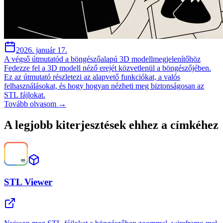
2026. január 17.
A végső útmutatód a böngészőalapú 3D modellmegjelenítőhöz
Fedezze fel a 3D modell néző erejét közvetlenül a böngészőjében.
Ez az útmutató részletezi az alapvető funkciókat, a valós
felhasználásokat, és hogy hogyan nézheti meg biztonságosan az
STL fájlokat.
Tovább olvasom →
A legjobb kiterjesztések ehhez a címkéhez
STL Viewer