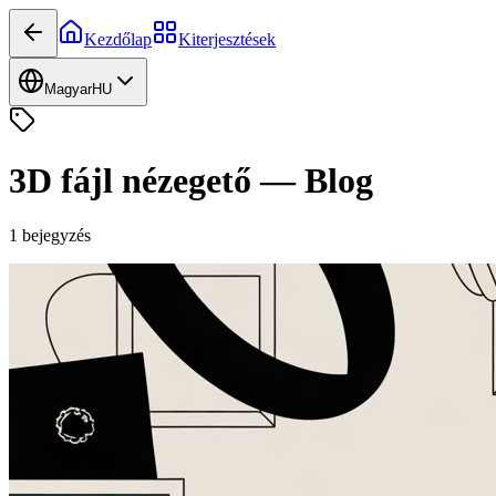
Kezdőlap
Kiterjesztések
Magyar
HU
3D fájl nézegető
—
Blog
1
bejegyzés