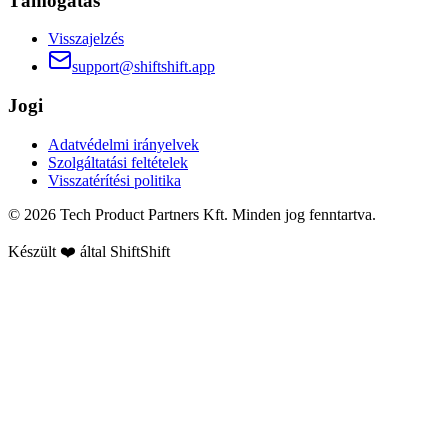
Támogatás
Visszajelzés
support@shiftshift.app
Jogi
Adatvédelmi irányelvek
Szolgáltatási feltételek
Visszatérítési politika
©
2026
Tech Product Partners Kft.
Minden jog fenntartva.
Készült ❤️ által
ShiftShift