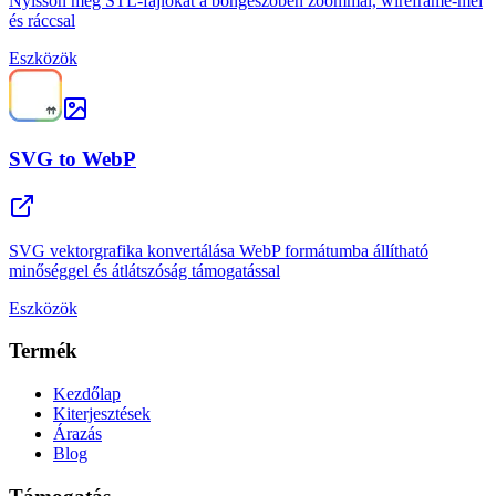
Nyisson meg STL-fájlokat a böngészőben zoommal, wireframe-mel
és ráccsal
Eszközök
SVG to WebP
SVG vektorgrafika konvertálása WebP formátumba állítható
minőséggel és átlátszóság támogatással
Eszközök
Termék
Kezdőlap
Kiterjesztések
Árazás
Blog