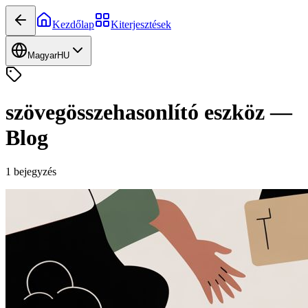
Kezdőlap
Kiterjesztések
Magyar
HU
szövegösszehasonlító eszköz
—
Blog
1
bejegyzés