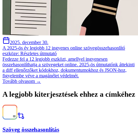
2025. december 30.
A 2025-ös év legjobb 12 ingyenes online szövegösszehasonlító
eszköze: Részletes útmutató
Fedezze fel a 12 legjobb eszközt, amellyel ingyenesen
összehasonlíthatja a szövegeket online. 2025-ös útmutatónk áttekinti
a diff ellenőrzőket kódokhoz, dokumentumokhoz és JSON-hoz,
figyelembe véve a magánélet védelmét.
Tovább olvasom →
A legjobb kiterjesztések ehhez a címkéhez
Szöveg összehasonlítás