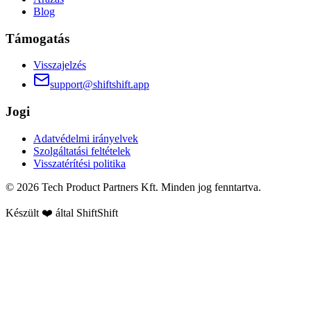
Blog
Támogatás
Visszajelzés
support@shiftshift.app
Jogi
Adatvédelmi irányelvek
Szolgáltatási feltételek
Visszatérítési politika
©
2026
Tech Product Partners Kft.
Minden jog fenntartva.
Készült ❤️ által
ShiftShift