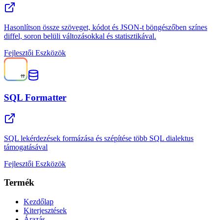
Hasonlítson össze szöveget, kódot és JSON-t böngészőben színes
diffel, soron belüli változásokkal és statisztikával.
Fejlesztői Eszközök
SQL Formatter
SQL lekérdezések formázása és szépítése több SQL dialektus
támogatásával
Fejlesztői Eszközök
Termék
Kezdőlap
Kiterjesztések
Árazás