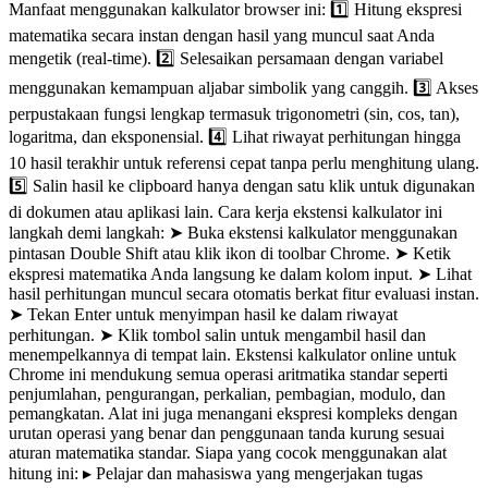
Manfaat menggunakan kalkulator browser ini: 1️⃣ Hitung ekspresi
matematika secara instan dengan hasil yang muncul saat Anda
mengetik (real-time). 2️⃣ Selesaikan persamaan dengan variabel
menggunakan kemampuan aljabar simbolik yang canggih. 3️⃣ Akses
perpustakaan fungsi lengkap termasuk trigonometri (sin, cos, tan),
logaritma, dan eksponensial. 4️⃣ Lihat riwayat perhitungan hingga
10 hasil terakhir untuk referensi cepat tanpa perlu menghitung ulang.
5️⃣ Salin hasil ke clipboard hanya dengan satu klik untuk digunakan
di dokumen atau aplikasi lain. Cara kerja ekstensi kalkulator ini
langkah demi langkah: ➤ Buka ekstensi kalkulator menggunakan
pintasan Double Shift atau klik ikon di toolbar Chrome. ➤ Ketik
ekspresi matematika Anda langsung ke dalam kolom input. ➤ Lihat
hasil perhitungan muncul secara otomatis berkat fitur evaluasi instan.
➤ Tekan Enter untuk menyimpan hasil ke dalam riwayat
perhitungan. ➤ Klik tombol salin untuk mengambil hasil dan
menempelkannya di tempat lain. Ekstensi kalkulator online untuk
Chrome ini mendukung semua operasi aritmatika standar seperti
penjumlahan, pengurangan, perkalian, pembagian, modulo, dan
pemangkatan. Alat ini juga menangani ekspresi kompleks dengan
urutan operasi yang benar dan penggunaan tanda kurung sesuai
aturan matematika standar. Siapa yang cocok menggunakan alat
hitung ini: ▸ Pelajar dan mahasiswa yang mengerjakan tugas