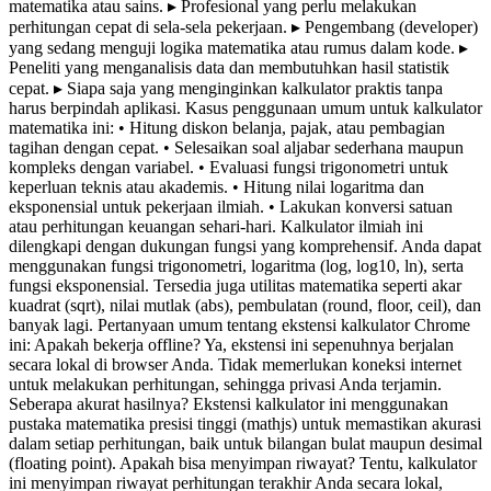
matematika atau sains. ▸ Profesional yang perlu melakukan
perhitungan cepat di sela-sela pekerjaan. ▸ Pengembang (developer)
yang sedang menguji logika matematika atau rumus dalam kode. ▸
Peneliti yang menganalisis data dan membutuhkan hasil statistik
cepat. ▸ Siapa saja yang menginginkan kalkulator praktis tanpa
harus berpindah aplikasi. Kasus penggunaan umum untuk kalkulator
matematika ini: • Hitung diskon belanja, pajak, atau pembagian
tagihan dengan cepat. • Selesaikan soal aljabar sederhana maupun
kompleks dengan variabel. • Evaluasi fungsi trigonometri untuk
keperluan teknis atau akademis. • Hitung nilai logaritma dan
eksponensial untuk pekerjaan ilmiah. • Lakukan konversi satuan
atau perhitungan keuangan sehari-hari. Kalkulator ilmiah ini
dilengkapi dengan dukungan fungsi yang komprehensif. Anda dapat
menggunakan fungsi trigonometri, logaritma (log, log10, ln), serta
fungsi eksponensial. Tersedia juga utilitas matematika seperti akar
kuadrat (sqrt), nilai mutlak (abs), pembulatan (round, floor, ceil), dan
banyak lagi. Pertanyaan umum tentang ekstensi kalkulator Chrome
ini: Apakah bekerja offline? Ya, ekstensi ini sepenuhnya berjalan
secara lokal di browser Anda. Tidak memerlukan koneksi internet
untuk melakukan perhitungan, sehingga privasi Anda terjamin.
Seberapa akurat hasilnya? Ekstensi kalkulator ini menggunakan
pustaka matematika presisi tinggi (mathjs) untuk memastikan akurasi
dalam setiap perhitungan, baik untuk bilangan bulat maupun desimal
(floating point). Apakah bisa menyimpan riwayat? Tentu, kalkulator
ini menyimpan riwayat perhitungan terakhir Anda secara lokal,