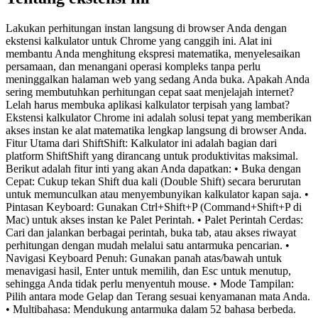
Lakukan perhitungan instan langsung di browser Anda dengan
ekstensi kalkulator untuk Chrome yang canggih ini. Alat ini
membantu Anda menghitung ekspresi matematika, menyelesaikan
persamaan, dan menangani operasi kompleks tanpa perlu
meninggalkan halaman web yang sedang Anda buka. Apakah Anda
sering membutuhkan perhitungan cepat saat menjelajah internet?
Lelah harus membuka aplikasi kalkulator terpisah yang lambat?
Ekstensi kalkulator Chrome ini adalah solusi tepat yang memberikan
akses instan ke alat matematika lengkap langsung di browser Anda.
Fitur Utama dari ShiftShift: Kalkulator ini adalah bagian dari
platform ShiftShift yang dirancang untuk produktivitas maksimal.
Berikut adalah fitur inti yang akan Anda dapatkan: • Buka dengan
Cepat: Cukup tekan Shift dua kali (Double Shift) secara berurutan
untuk memunculkan atau menyembunyikan kalkulator kapan saja. •
Pintasan Keyboard: Gunakan Ctrl+Shift+P (Command+Shift+P di
Mac) untuk akses instan ke Palet Perintah. • Palet Perintah Cerdas:
Cari dan jalankan berbagai perintah, buka tab, atau akses riwayat
perhitungan dengan mudah melalui satu antarmuka pencarian. •
Navigasi Keyboard Penuh: Gunakan panah atas/bawah untuk
menavigasi hasil, Enter untuk memilih, dan Esc untuk menutup,
sehingga Anda tidak perlu menyentuh mouse. • Mode Tampilan:
Pilih antara mode Gelap dan Terang sesuai kenyamanan mata Anda.
• Multibahasa: Mendukung antarmuka dalam 52 bahasa berbeda.