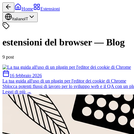
Home
Estensioni
Italiano
IT
estensioni del browser
—
Blog
9
post
16 febbraio 2026
La tua guida all'uso di un plugin per l'editor dei cookie di Chrome
Sblocca potenti flussi di lavoro per lo sviluppo web e il QA con un pl
Leggi di più →