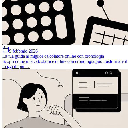
9 febbraio 2026
La tua guida al miglior calcolatore online con cronologia
Scopri come una calcolatrice online con cronologia può trasformare il t
Leggi di più →