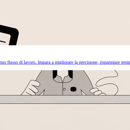
uo flusso di lavoro. Impara a migliorare la precisione, risparmiare temp