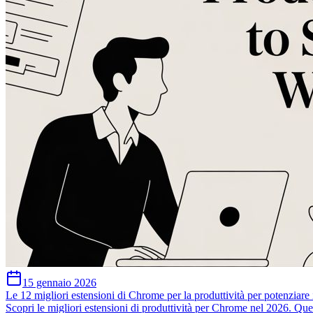
15 gennaio 2026
Le 12 migliori estensioni di Chrome per la produttività per potenziare 
Scopri le migliori estensioni di produttività per Chrome nel 2026. Quest