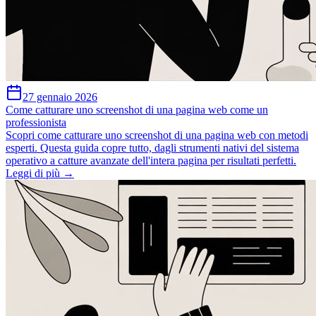
27 gennaio 2026
Come catturare uno screenshot di una pagina web come un
professionista
Scopri come catturare uno screenshot di una pagina web con metodi
esperti. Questa guida copre tutto, dagli strumenti nativi del sistema
operativo a catture avanzate dell'intera pagina per risultati perfetti.
Leggi di più →