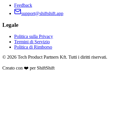
Feedback
support@shiftshift.app
Legale
Politica sulla Privacy
Termini di Servizio
Politica di Rimborso
©
2026
Tech Product Partners Kft.
Tutti i diritti riservati.
Creato con ❤️ per
ShiftShift