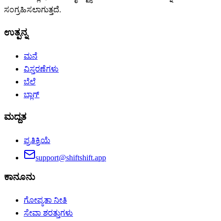
ಸಂಗ್ರಹಿಸಲಾಗುತ್ತದೆ.
ಉತ್ಪನ್ನ
ಮನೆ
ವಿಸ್ತರಣೆಗಳು
ಬೆಲೆ
ಬ್ಲಾಗ್
ಮದ್ದತ
ಪ್ರತಿಕ್ರಿಯೆ
support@shiftshift.app
ಕಾನೂನು
ಗೋಪ್ಯತಾ ನೀತಿ
ಸೇವಾ ಶರತ್ತುಗಳು