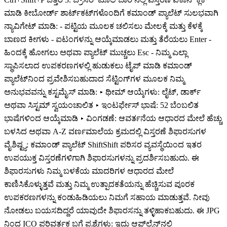
ಮಾಡಿ ಕೀಬೋರ್ಡ್ ಶಾರ್ಟ್‌ಕಟ್‌ಗಳೊಂದಿಗೆ ಕಮಾಂಡ್ ಪ್ಯಾಲೆಟ್ ಸುಲಭವಾಗಿ
ನ್ಯಾವಿಗೇಟ್ ಮಾಡಿ: - ಪಟ್ಟಿಯ ಮೂಲಕ ಚಲಿಸಲು ಮೇಲಕ್ಕೆ ಮತ್ತು ಕೆಳಕ್ಕೆ
ಬಾಣದ ಕೀಗಳು - ಐಟಂಗಳನ್ನು ಆಯ್ಕೆಮಾಡಲು ಮತ್ತು ತೆರೆಯಲು Enter -
ಹಿಂದಕ್ಕೆ ಹೋಗಲು ಅಥವಾ ಪ್ಯಾಲೆಟ್ ಮುಚ್ಚಲು Esc - ನಿಮ್ಮ ಎಲ್ಲಾ
ಸ್ಥಾಪಿಸಲಾದ ಉಪಕರಣಗಳಲ್ಲಿ ಹುಡುಕಲು ಟೈಪ್ ಮಾಡಿ ಕಮಾಂಡ್
ಪ್ಯಾಲೆಟ್‌ನಿಂದ ಪ್ರವೇಶಿಸಬಹುದಾದ ಸೆಟ್ಟಿಂಗ್‌ಗಳ ಮೂಲಕ ನಿಮ್ಮ
ಅನುಭವವನ್ನು ಕಸ್ಟಮೈಸ್ ಮಾಡಿ: ▸ ಥೀಮ್ ಆಯ್ಕೆಗಳು: ಲೈಟ್, ಡಾರ್ಕ್
ಅಥವಾ ಸಿಸ್ಟಮ್ ಸ್ವಯಂಚಾಲಿತ ▸ ಇಂಟರ್ಫೇಸ್ ಭಾಷೆ: 52 ಬೆಂಬಲಿತ
ಭಾಷೆಗಳಿಂದ ಆಯ್ಕೆಮಾಡಿ ▸ ವಿಂಗಡಣೆ: ಆವರ್ತನೆಯ ಆಧಾರದ ಮೇಲೆ ಹೆಚ್ಚು
ಬಳಸಿದ ಅಥವಾ A-Z ವರ್ಣಮಾಲೆಯ ಕ್ರಮದಲ್ಲಿ ವಿಸ್ತರಣೆ ಶಿಫಾರಸುಗಳ
ವೈಶಿಷ್ಟ್ಯ: ಕಮಾಂಡ್ ಪ್ಯಾಲೆಟ್ ShiftShift ಪರಿಸರ ವ್ಯವಸ್ಥೆಯಿಂದ ಇತರ
ಉಪಯುಕ್ತ ವಿಸ್ತರಣೆಗಳಿಗಾಗಿ ಶಿಫಾರಸುಗಳನ್ನು ಪ್ರದರ್ಶಿಸಬಹುದು. ಈ
ಶಿಫಾರಸುಗಳು ನಿಮ್ಮ ಬಳಕೆಯ ಮಾದರಿಗಳ ಆಧಾರದ ಮೇಲೆ
ಕಾಣಿಸಿಕೊಳ್ಳುತ್ತವೆ ಮತ್ತು ನಿಮ್ಮ ಉತ್ಪಾದಕತೆಯನ್ನು ಹೆಚ್ಚಿಸುವ ಪೂರಕ
ಉಪಕರಣಗಳನ್ನು ಕಂಡುಹಿಡಿಯಲು ನಿಮಗೆ ಸಹಾಯ ಮಾಡುತ್ತವೆ. ನೀವು
ನೋಡಲು ಬಯಸದಿದ್ದರೆ ಯಾವುದೇ ಶಿಫಾರಸನ್ನು ತಳ್ಳಿಹಾಕಬಹುದು. ಈ JPG
ನಿಂದ ICO ಪರಿವರ್ತಕ ಬಗ್ಗೆ ಪ್ರಶ್ನೆಗಳು: ಇದು ಆಫ್‌ಲೈನ್‌ನಲ್ಲಿ