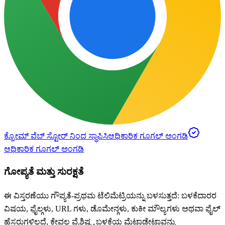
ಕ್ರೋಮ್ ವೆಬ್ ಸ್ಟೋರ್ ನಿಂದ ಸ್ಥಾಪಿಸಿ
ಆಧಿಕಾರಿಕ ಗೂಗಲ್ ಅಂಗಡಿ
ಆಧಿಕಾರಿಕ ಗೂಗಲ್ ಅಂಗಡಿ
ಗೋಪ್ಯತೆ ಮತ್ತು ಸುರಕ್ಷತೆ
ಈ ವಿಸ್ತರಣೆಯು ಗೌಪ್ಯತೆ-ಪ್ರಥಮ ಟೆಲಿಮೆಟ್ರಿಯನ್ನು ಬಳಸುತ್ತದೆ: ಬಳಕೆದಾರರ
ವಿಷಯ, ಫೈಲ್ಗಳು, URL ಗಳು, ಡೊಮೇನ್ಗಳು, ಕುಕೀ ಮೌಲ್ಯಗಳು ಅಥವಾ ಫೈಲ್
ಹೆಸರುಗಳಿಲ್ಲದೆ, ಕೇವಲ ವೈಶಿಷ್ಟ್ಯ ಬಳಕೆಯ ಮೆಟಾಡೇಟಾವನ್ನು