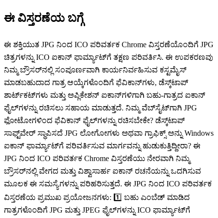
ಈ ವಿಸ್ತರಣೆಯ ಬಗ್ಗೆ
ಈ ಶಕ್ತಿಯುತ JPG ನಿಂದ ICO ಪರಿವರ್ತಕ Chrome ವಿಸ್ತರಣೆಯೊಂದಿಗೆ JPG
ಚಿತ್ರಗಳನ್ನು ICO ಐಕಾನ್ ಫಾರ್ಮ್ಯಾಟ್‌ಗೆ ತಕ್ಷಣ ಪರಿವರ್ತಿಸಿ. ಈ ಉಪಕರಣವು
ನಿಮ್ಮ ಬ್ರೌಸರ್‌ನಲ್ಲಿ ಸಂಪೂರ್ಣವಾಗಿ ಕಾರ್ಯನಿರ್ವಹಿಸುವ ಕಸ್ಟಮೈಸ್
ಮಾಡಬಹುದಾದ ಗಾತ್ರ ಆಯ್ಕೆಗಳೊಂದಿಗೆ ಫೆವಿಕಾನ್‌ಗಳು, ಡೆಸ್ಕ್‌ಟಾಪ್
ಶಾರ್ಟ್‌ಕಟ್‌ಗಳು ಮತ್ತು ಅಪ್ಲಿಕೇಶನ್ ಐಕಾನ್‌ಗಳಿಗಾಗಿ ಬಹು-ಗಾತ್ರದ ಐಕಾನ್
ಫೈಲ್‌ಗಳನ್ನು ರಚಿಸಲು ಸಹಾಯ ಮಾಡುತ್ತದೆ. ನಿಮ್ಮ ವೆಬ್‌ಸೈಟ್‌ಗಾಗಿ JPG
ಫೋಟೋಗಳಿಂದ ಫೆವಿಕಾನ್ ಫೈಲ್‌ಗಳನ್ನು ರಚಿಸಬೇಕೇ? ಡೆಸ್ಕ್‌ಟಾಪ್
ಸಾಫ್ಟ್‌ವೇರ್ ಸ್ಥಾಪಿಸದೆ JPG ಲೋಗೋಗಳು ಅಥವಾ ಗ್ರಾಫಿಕ್ಸ್ ಅನ್ನು Windows
ಐಕಾನ್ ಫಾರ್ಮ್ಯಾಟ್‌ಗೆ ಪರಿವರ್ತಿಸುವ ಮಾರ್ಗವನ್ನು ಹುಡುಕುತ್ತಿದ್ದೀರಾ? ಈ
JPG ನಿಂದ ICO ಪರಿವರ್ತಕ Chrome ವಿಸ್ತರಣೆಯು ನೇರವಾಗಿ ನಿಮ್ಮ
ಬ್ರೌಸರ್‌ನಲ್ಲಿ ವೇಗದ ಮತ್ತು ವಿಶ್ವಾಸಾರ್ಹ ಐಕಾನ್ ರಚನೆಯನ್ನು ಒದಗಿಸುವ
ಮೂಲಕ ಈ ಸಮಸ್ಯೆಗಳನ್ನು ಪರಿಹರಿಸುತ್ತದೆ. ಈ JPG ನಿಂದ ICO ಪರಿವರ್ತಕ
ವಿಸ್ತರಣೆಯ ಪ್ರಮುಖ ಪ್ರಯೋಜನಗಳು: 1️⃣ ಬಹು ಎಂಬೆಡ್ ಮಾಡಿದ
ಗಾತ್ರಗಳೊಂದಿಗೆ JPG ಮತ್ತು JPEG ಫೈಲ್‌ಗಳನ್ನು ICO ಫಾರ್ಮ್ಯಾಟ್‌ಗೆ