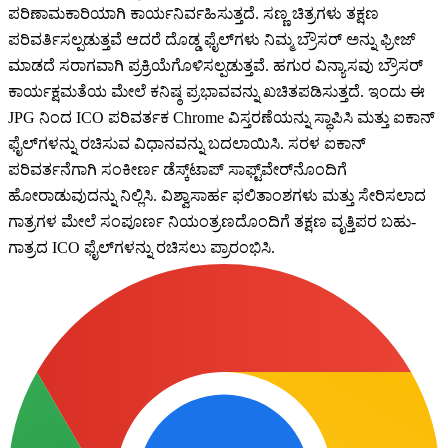
ಪರಿಣಾಮಕಾರಿಯಾಗಿ ಕಾರ್ಯನಿರ್ವಹಿಸುತ್ತದೆ. ಸಣ್ಣ ಚಿತ್ರಗಳು ತಕ್ಷಣ
ಪರಿವರ್ತಿಸಲ್ಪಡುತ್ತವೆ ಆದರೆ ದೊಡ್ಡ ಫೈಲ್‌ಗಳು ನಿಮ್ಮ ಬ್ರೌಸರ್ ಅನ್ನು ಫ್ರೀಜ್
ಮಾಡದೆ ಸರಾಗವಾಗಿ ಪ್ರಕ್ರಿಯೆಗೊಳಿಸಲ್ಪಡುತ್ತವೆ. ಹಗುರ ವಿನ್ಯಾಸವು ಬ್ರೌಸರ್
ಕಾರ್ಯಕ್ಷಮತೆಯ ಮೇಲೆ ಕನಿಷ್ಠ ಪ್ರಭಾವವನ್ನು ಖಚಿತಪಡಿಸುತ್ತದೆ. ಇಂದು ಈ
JPG ನಿಂದ ICO ಪರಿವರ್ತಕ Chrome ವಿಸ್ತರಣೆಯನ್ನು ಸ್ಥಾಪಿಸಿ ಮತ್ತು ಐಕಾನ್
ಫೈಲ್‌ಗಳನ್ನು ರಚಿಸುವ ವಿಧಾನವನ್ನು ಬದಲಾಯಿಸಿ. ಸರಳ ಐಕಾನ್
ಪರಿವರ್ತನೆಗಾಗಿ ಸಂಕೀರ್ಣ ಡೆಸ್ಕ್‌ಟಾಪ್ ಸಾಫ್ಟ್‌ವೇರ್‌ನೊಂದಿಗೆ
ಹೋರಾಡುವುದನ್ನು ನಿಲ್ಲಿಸಿ. ವಿಶ್ವಾಸಾರ್ಹ ಫಲಿತಾಂಶಗಳು ಮತ್ತು ಸೇರಿಸಲಾದ
ಗಾತ್ರಗಳ ಮೇಲೆ ಸಂಪೂರ್ಣ ನಿಯಂತ್ರಣದೊಂದಿಗೆ ತಕ್ಷಣ ವೃತ್ತಿಪರ ಬಹು-
ಗಾತ್ರದ ICO ಫೈಲ್‌ಗಳನ್ನು ರಚಿಸಲು ಪ್ರಾರಂಭಿಸಿ.