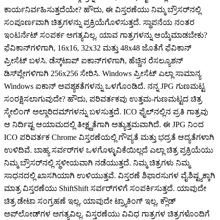
ಕಾರ್ಯನಿರ್ವಹಿಸುತ್ತದೆಯೇ? ಹೌದು, ಈ ವಿಸ್ತರಣೆಯು ನಿಮ್ಮ ಬ್ರೌಸರ್‌ನಲ್ಲಿ
ಸಂಪೂರ್ಣವಾಗಿ ಚಿತ್ರಗಳನ್ನು ಪ್ರಕ್ರಿಯೆಗೊಳಿಸುತ್ತದೆ. ಸ್ಥಾಪನೆಯ ನಂತರ
ಇಂಟರ್ನೆಟ್ ಸಂಪರ್ಕ ಅಗತ್ಯವಿಲ್ಲ. ಯಾವ ಗಾತ್ರಗಳನ್ನು ಆಯ್ಕೆಮಾಡಬೇಕು?
ಫೆವಿಕಾನ್‌ಗಳಿಗಾಗಿ, 16x16, 32x32 ಮತ್ತು 48x48 ಜೊತೆಗೆ ಫೆವಿಕಾನ್
ಪ್ರೀಸೆಟ್ ಬಳಸಿ. ಡೆಸ್ಕ್‌ಟಾಪ್ ಐಕಾನ್‌ಗಳಿಗಾಗಿ, ಹೆಚ್ಚಿನ ರೆಸಲ್ಯೂಶನ್
ಡಿಸ್‌ಪ್ಲೇಗಳಿಗಾಗಿ 256x256 ಸೇರಿಸಿ. Windows ಪ್ರೀಸೆಟ್ ಎಲ್ಲಾ ಸಾಮಾನ್ಯ
Windows ಐಕಾನ್ ಅವಶ್ಯಕತೆಗಳನ್ನು ಒಳಗೊಂಡಿದೆ. ನನ್ನ JPG ಗುಣಮಟ್ಟ
ಸಂರಕ್ಷಿಸಲಾಗುವುದೇ? ಹೌದು, ಪರಿವರ್ತಕವು ಉತ್ತಮ-ಗುಣಮಟ್ಟದ ಚಿತ್ರ
ಸ್ಕೇಲಿಂಗ್ ಅಲ್ಗಾರಿದಮ್‌ಗಳನ್ನು ಬಳಸುತ್ತದೆ. ICO ಫೈಲ್‌ನಲ್ಲಿನ ಪ್ರತಿ ಗಾತ್ರವು
ಆ ನಿರ್ದಿಷ್ಟ ಆಯಾಮದಲ್ಲಿ ತೀಕ್ಷ್ಣತೆಗಾಗಿ ಅತ್ಯುತ್ತಮವಾಗಿದೆ. ಈ JPG ನಿಂದ
ICO ಪರಿವರ್ತಕ Chrome ವಿಸ್ತರಣೆಯಲ್ಲಿ ಗೌಪ್ಯತೆ ಮತ್ತು ಭದ್ರತೆ ಆದ್ಯತೆಗಳಾಗಿ
ಉಳಿದಿವೆ. ಬಾಹ್ಯ ಸರ್ವರ್‌ಗಳ ಒಳಗೊಳ್ಳುವಿಕೆಯಿಲ್ಲದೆ ಎಲ್ಲಾ ಚಿತ್ರ ಪ್ರಕ್ರಿಯೆಯು
ನಿಮ್ಮ ಬ್ರೌಸರ್‌ನಲ್ಲಿ ಸ್ಥಳೀಯವಾಗಿ ನಡೆಯುತ್ತದೆ. ನಿಮ್ಮ ಚಿತ್ರಗಳು ನಿಮ್ಮ
ಸಾಧನದಲ್ಲಿ ಖಾಸಗಿಯಾಗಿ ಉಳಿಯುತ್ತವೆ. ವಿಸ್ತರಣೆ ಶಿಫಾರಸುಗಳ ವೈಶಿಷ್ಟ್ಯಕ್ಕಾಗಿ
ಮಾತ್ರ ವಿಸ್ತರಣೆಯು ShiftShift ಸರ್ವರ್‌ಗಳಿಗೆ ಸಂಪರ್ಕಿಸುತ್ತದೆ. ಯಾವುದೇ
ಚಿತ್ರ ಡೇಟಾ ಸಂಗ್ರಹಣೆ ಇಲ್ಲ, ಯಾವುದೇ ಟ್ರ್ಯಾಕಿಂಗ್ ಇಲ್ಲ, ಕ್ಲೌಡ್
ಅಪ್‌ಲೋಡ್‌ಗಳ ಅಗತ್ಯವಿಲ್ಲ. ವಿಸ್ತರಣೆಯು ವಿವಿಧ ಗಾತ್ರಗಳ ಚಿತ್ರಗಳೊಂದಿಗೆ