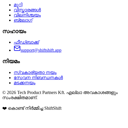
മുറി
വിസ്താരങ്ങൾ
വിലനിശ്ചയം
ബ്ലോഗ്
സഹായം
ഫീഡ്ബാക്ക്
support@shiftshift.app
നിയമം
സ്വകാര്യതാ നയം
സേവന നിബന്ധനകൾ
മടക്കനയം
©
2026
Tech Product Partners Kft.
എല്ലാ അവകാശങ്ങളും
സംരക്ഷിതമാണ്.
❤️ കൊണ്ട് നിർമ്മിച്ച
ShiftShift