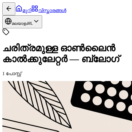
മുറി
വിസ്താരങ്ങൾ
മലയാളം
ML
ചരിത്രമുള്ള ഓൺലൈൻ
കാൽക്കുലേറ്റർ
—
ബ്ലോഗ്
1
പോസ്റ്റ്