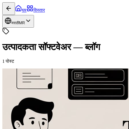
घर
विस्तार
मराठी
MR
उत्पादकता सॉफ्टवेअर
—
ब्लॉग
1
पोस्ट