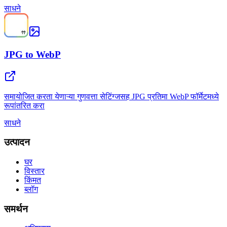
साधने
JPG to WebP
समायोजित करता येणाऱ्या गुणवत्ता सेटिंग्जसह JPG प्रतिमा WebP फॉर्मेटमध्ये
रूपांतरित करा
साधने
उत्पादन
घर
विस्तार
किंमत
ब्लॉग
समर्थन