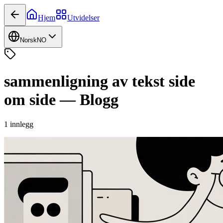
Hjem
Utvidelser
Norsk
NO
sammenligning av tekst side
om side
—
Blogg
1
innlegg