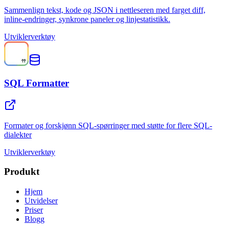
Sammenlign tekst, kode og JSON i nettleseren med farget diff,
inline-endringer, synkrone paneler og linjestatistikk.
Utviklerverktøy
SQL Formatter
Formater og forskjønn SQL-spørringer med støtte for flere SQL-
dialekter
Utviklerverktøy
Produkt
Hjem
Utvidelser
Priser
Blogg