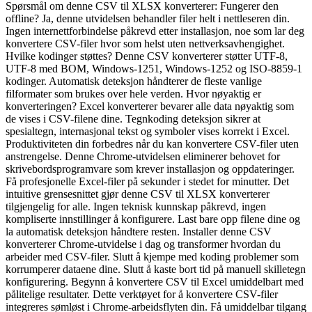
Spørsmål om denne CSV til XLSX konverterer: Fungerer den
offline? Ja, denne utvidelsen behandler filer helt i nettleseren din.
Ingen internettforbindelse påkrevd etter installasjon, noe som lar deg
konvertere CSV-filer hvor som helst uten nettverksavhengighet.
Hvilke kodinger støttes? Denne CSV konverterer støtter UTF-8,
UTF-8 med BOM, Windows-1251, Windows-1252 og ISO-8859-1
kodinger. Automatisk deteksjon håndterer de fleste vanlige
filformater som brukes over hele verden. Hvor nøyaktig er
konverteringen? Excel konverterer bevarer alle data nøyaktig som
de vises i CSV-filene dine. Tegnkoding deteksjon sikrer at
spesialtegn, internasjonal tekst og symboler vises korrekt i Excel.
Produktiviteten din forbedres når du kan konvertere CSV-filer uten
anstrengelse. Denne Chrome-utvidelsen eliminerer behovet for
skrivebordsprogramvare som krever installasjon og oppdateringer.
Få profesjonelle Excel-filer på sekunder i stedet for minutter. Det
intuitive grensesnittet gjør denne CSV til XLSX konverterer
tilgjengelig for alle. Ingen teknisk kunnskap påkrevd, ingen
kompliserte innstillinger å konfigurere. Last bare opp filene dine og
la automatisk deteksjon håndtere resten. Installer denne CSV
konverterer Chrome-utvidelse i dag og transformer hvordan du
arbeider med CSV-filer. Slutt å kjempe med koding problemer som
korrumperer dataene dine. Slutt å kaste bort tid på manuell skilletegn
konfigurering. Begynn å konvertere CSV til Excel umiddelbart med
pålitelige resultater. Dette verktøyet for å konvertere CSV-filer
integreres sømløst i Chrome-arbeidsflyten din. Få umiddelbar tilgang