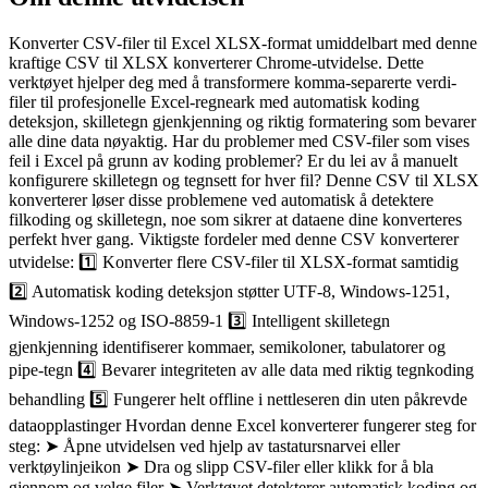
Konverter CSV-filer til Excel XLSX-format umiddelbart med denne
kraftige CSV til XLSX konverterer Chrome-utvidelse. Dette
verktøyet hjelper deg med å transformere komma-separerte verdi-
filer til profesjonelle Excel-regneark med automatisk koding
deteksjon, skilletegn gjenkjenning og riktig formatering som bevarer
alle dine data nøyaktig. Har du problemer med CSV-filer som vises
feil i Excel på grunn av koding problemer? Er du lei av å manuelt
konfigurere skilletegn og tegnsett for hver fil? Denne CSV til XLSX
konverterer løser disse problemene ved automatisk å detektere
filkoding og skilletegn, noe som sikrer at dataene dine konverteres
perfekt hver gang. Viktigste fordeler med denne CSV konverterer
utvidelse: 1️⃣ Konverter flere CSV-filer til XLSX-format samtidig
2️⃣ Automatisk koding deteksjon støtter UTF-8, Windows-1251,
Windows-1252 og ISO-8859-1 3️⃣ Intelligent skilletegn
gjenkjenning identifiserer kommaer, semikoloner, tabulatorer og
pipe-tegn 4️⃣ Bevarer integriteten av alle data med riktig tegnkoding
behandling 5️⃣ Fungerer helt offline i nettleseren din uten påkrevde
dataopplastinger Hvordan denne Excel konverterer fungerer steg for
steg: ➤ Åpne utvidelsen ved hjelp av tastatursnarvei eller
verktøylinjeikon ➤ Dra og slipp CSV-filer eller klikk for å bla
gjennom og velge filer ➤ Verktøyet detekterer automatisk koding og