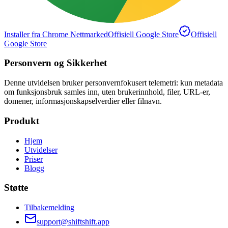
Installer fra Chrome Nettmarked
Offisiell Google Store
Offisiell
Google Store
Personvern og Sikkerhet
Denne utvidelsen bruker personvernfokusert telemetri: kun metadata
om funksjonsbruk samles inn, uten brukerinnhold, filer, URL-er,
domener, informasjonskapselverdier eller filnavn.
Produkt
Hjem
Utvidelser
Priser
Blogg
Støtte
Tilbakemelding
support@shiftshift.app