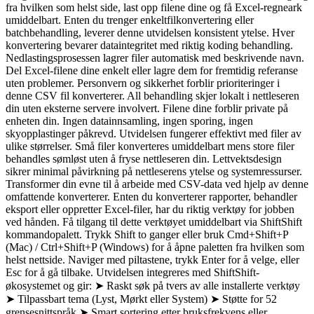
fra hvilken som helst side, last opp filene dine og få Excel-regneark
umiddelbart. Enten du trenger enkeltfilkonvertering eller
batchbehandling, leverer denne utvidelsen konsistent ytelse. Hver
konvertering bevarer dataintegritet med riktig koding behandling.
Nedlastingsprosessen lagrer filer automatisk med beskrivende navn.
Del Excel-filene dine enkelt eller lagre dem for fremtidig referanse
uten problemer. Personvern og sikkerhet forblir prioriteringer i
denne CSV fil konverterer. All behandling skjer lokalt i nettleseren
din uten eksterne servere involvert. Filene dine forblir private på
enheten din. Ingen datainnsamling, ingen sporing, ingen
skyopplastinger påkrevd. Utvidelsen fungerer effektivt med filer av
ulike størrelser. Små filer konverteres umiddelbart mens store filer
behandles sømløst uten å fryse nettleseren din. Lettvektsdesign
sikrer minimal påvirkning på nettleserens ytelse og systemressurser.
Transformer din evne til å arbeide med CSV-data ved hjelp av denne
omfattende konverterer. Enten du konverterer rapporter, behandler
eksport eller oppretter Excel-filer, har du riktig verktøy for jobben
ved hånden. Få tilgang til dette verktøyet umiddelbart via ShiftShift
kommandopalett. Trykk Shift to ganger eller bruk Cmd+Shift+P
(Mac) / Ctrl+Shift+P (Windows) for å åpne paletten fra hvilken som
helst nettside. Naviger med piltastene, trykk Enter for å velge, eller
Esc for å gå tilbake. Utvidelsen integreres med ShiftShift-
økosystemet og gir: ➤ Raskt søk på tvers av alle installerte verktøy
➤ Tilpassbart tema (Lyst, Mørkt eller System) ➤ Støtte for 52
grensesnittspråk ➤ Smart sortering etter bruksfrekvens eller