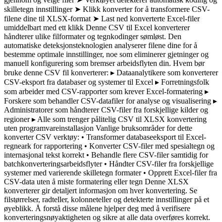
skilletegn innstillinger ➤ Klikk konverter for å transformere CSV-
filene dine til XLSX-format ➤ Last ned konverterte Excel-filer
umiddelbart med ett klikk Denne CSV til Excel konverterer
håndterer ulike filformater og tegnkodinger sømløst. Den
automatiske deteksjonsteknologien analyserer filene dine for å
bestemme optimale innstillinger, noe som eliminerer gjetninger og
manuell konfigurering som bremser arbeidsflyten din. Hvem bør
bruke denne CSV fil konverterer: ▸ Dataanalytikere som konverterer
CSV-eksport fra databaser og systemer til Excel ▸ Forretningsfolk
som arbeider med CSV-rapporter som krever Excel-formatering ▸
Forskere som behandler CSV-datafiler for analyse og visualisering ▸
Administratorer som håndterer CSV-filer fra forskjellige kilder og
regioner ▸ Alle som trenger pålitelig CSV til XLSX konvertering
uten programvareinstallasjon Vanlige bruksområder for dette
konverter CSV verktøy: • Transformer databaseeksport til Excel-
regneark for rapportering • Konverter CSV-filer med spesialtegn og
internasjonal tekst korrekt • Behandle flere CSV-filer samtidig for
batchkonverteringsarbeidsflyter • Håndter CSV-filer fra forskjellige
systemer med varierende skilletegn formater • Opprett Excel-filer fra
CSV-data uten å miste formatering eller tegn Denne XLSX
konverterer gir detaljert informasjon om hver konvertering. Se
filstørrelser, radteller, kolonneteller og detekterte innstillinger på et
øyeblikk. Å forstå disse målene hjelper deg med å verifisere
konverteringsnøyaktigheten og sikre at alle data overføres korrekt.