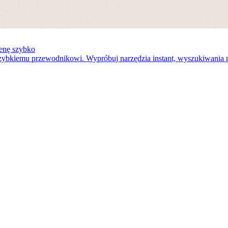
enę szybko
zybkiemu przewodnikowi. Wypróbuj narzędzia instant, wyszukiwania 