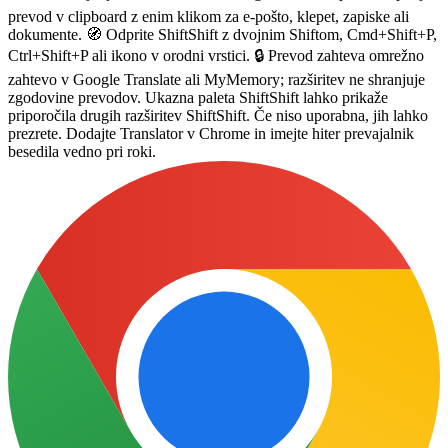
prevod v clipboard z enim klikom za e-pošto, klepet, zapiske ali
dokumente. 🧭 Odprite ShiftShift z dvojnim Shiftom, Cmd+Shift+P,
Ctrl+Shift+P ali ikono v orodni vrstici. 🔒 Prevod zahteva omrežno
zahtevo v Google Translate ali MyMemory; razširitev ne shranjuje
zgodovine prevodov. Ukazna paleta ShiftShift lahko prikaže
priporočila drugih razširitev ShiftShift. Če niso uporabna, jih lahko
prezrete. Dodajte Translator v Chrome in imejte hiter prevajalnik
besedila vedno pri roki.