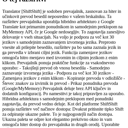
Translator [ShiftShift] je sodoben prevajalnik, zasnovan za hiter in
učinkovit prevod besedil neposredno v vašem brskalniku. Ta
razširitev prevajalnika uporablja hibridno arhitekturo z Google
Translate kot primarnim ponudnikom in samodejnim preklopom na
MyMemory API, če je Google nedosegljiv. To zagotavlja zanesljivo
delovanje v vseh situacijah. Na voljo je podpora za več kot 30
jezikov s samodejnim zaznavanjem izvornega jezika. Preprosto
vnesite ali prilepite besedilo, razširitev pa bo sama zaznala jezik in
ga prevedla v izbrani ciljni jezik. Funkcija zamenjave jezikov
omogoča hitro menjavo med izvornim in ciljnim jezikom z enim
klikom. Prevajalnik ponuja praktične funkcije za vsakodnevno
uporabo: - Takojšnji prevod ob vnosu besedila - Samodejno
zaznavanje izvornega jezika - Podpora za več kot 30 jezikov -
Zamenjava jezikov z enim klikom - Kopiranje prevoda v odložišče -
Števec znakov za izvirnik in prevod - Prikaz ponudnika prevoda
(Google/MyMemory) Prevajalnik deluje brez API ključev in
dodatnih konfiguracij. Po namestitvi je takoj pripravljen za uporabo.
Hibridna arhitektura s samodejnim preklopom med ponudniki
zagotavlja, da prevod vedno deluje. Kot del platforme ShiftShift
ponuja razširitev več načinov dostopa: Dvakrat pritisnite tipko Shift
za odpiranje ukazne palete. To je najpogostejši način dostopa.
Ukazna paleta se odpre kot elegantno prekrivno okno in vam
omogoča hiter dostop do prevajalnika in drugih orodij. Uporabite