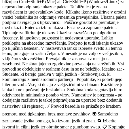
bližnjico Cmd+Shift+P (Mac) ali Ctrl+Shift+P (Windows/Linux) za
neposredno odpiranje ukazne palete. Ta bližnjica je znana
razvijalcem iz urejevalnikov kode. Kliknite ikono razširitve v orodni
vrstici brskalnika za odpiranje vmesnika prevajalnika. Ukazna paleta
podpira navigacijo s tipkovnico: - Puščice gor/dol za premikanje
med ukazi - Enter za izbiro ukaza - Escape za zapiranje palete -
Tipkanje za filtriranje ukazov Ukazi se razvrščajo po algoritmu
frecency, ki upošteva pogostost in nedavnost uporabe. Lahko
preklopite na abecedno razvrščanje. Podprto je tudi iskanje ukazov
po ključnih besedah. V nastavitvah lahko izberete svetlo ali temno
temo, prilagojeno vašim željam. Vmesnik je na voljo v več jezikih,
vključno s slovenščino. Prevajalnik je zasnovan z mislijo na
zasebnost. Ne shranjujemo zgodovine prevajanja na strežnikih. Vsi
prevodi se obdelujejo v realnem času in se ne beležijo. Idealno za: -
Študente, ki berejo gradiva v tujih jezikih - Strokovnjake, ki
komunicirajo z mednarodnimi partnerji - Popotnike, ki potrebujejo
hiter prevod - Vse, ki delajo z večjezičnimi vsebinami Razširitev je
lahka in ne upočasnjuje brskalnika. Sodobna koda zagotavlja hitro
odzivnost in minimalno porabo virov. Namestitev je preprosta - po
dodajanju razširitve je takoj pripravljena za uporabo brez dodatnih
nastavitev ali registracij. ⚡ Prevod besedila se prikaže po kratkem
premoru med tipkanjem, brez menjave zavihkov. 🌍 Samodejno
zaznavanje jezika pomaga, ko izvorni jezik ni znan. 🔁 Izberite
izvorni in ciljni jezik ter obrnite smer z gumbom swap. 📋 Kopirajte