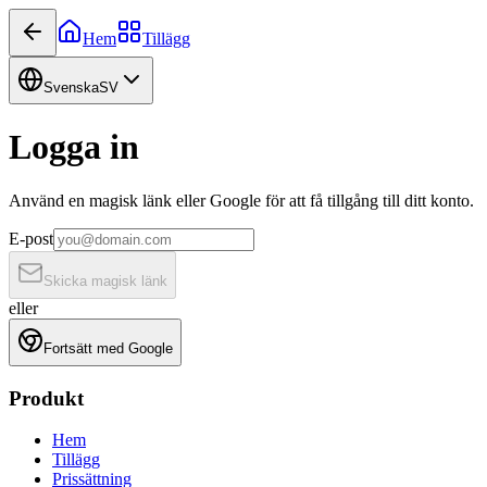
Hem
Tillägg
Svenska
SV
Logga in
Använd en magisk länk eller Google för att få tillgång till ditt konto.
E-post
Skicka magisk länk
eller
Fortsätt med Google
Produkt
Hem
Tillägg
Prissättning