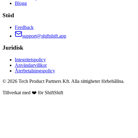
Blogg
Stöd
Feedback
support@shiftshift.app
Juridisk
Integritetspolicy
Användarvillkor
Återbetalningspolicy
©
2026
Tech Product Partners Kft.
Alla rättigheter förbehållna.
Tillverkat med ❤️ för
ShiftShift