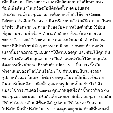
เพื่อเลือกและเปิดรายการ - Esc เพื่อย้อนกลับหรือปิดพาเลท -
พิมพ์เพื่อค้นหาในเครื่องมือที่ติดตั้งทั้งหมด ปรับแต่ง
ประสบการณ์ของคุณผ่านการตั้งค่าที่เข้าถึงได้จาก Command
Palette: ▸ ตัวเลือกธีม: สว่าง มืด หรือระบบอัตโนมัติ ▸ ภาษาอินเท
อร์เฟซ: เลือกจาก 52 ภาษาที่รองรับ ▸ การเรียงลำดับ: ใช้บ่อย
ที่สุดตามความถี่หรือ A-Z ตามตัวอักษร ฟีเจอร์แนะนำส่วน
ขยาย: Command Palette สามารถแสดงคำแนะนำสำหรับส่วน
ขยายที่มีประโยชน์อื่นๆ จากระบบนิเวศ ShiftShift คำแนะนำ
เหล่านี้ปรากฏตามรูปแบบการใช้งานของคุณและช่วยให้คุณค้น
พบเครื่องมือเสริม คุณสามารถปิดคำแนะนำใดก็ได้หากคุณไม่
ต้องการเห็น คำถามเกี่ยวกับตัวแปลง SVG เป็น JPG นี้: มัน
ทำงานแบบออฟไลน์ได้หรือไม่? ใช่ ส่วนขยายนี้ประมวลผล
รูปภาพทั้งหมดในเบราว์เซอร์ของคุณ ไม่จำเป็นต้องเชื่อมต่อ
อินเทอร์เน็ตหลังจากติดตั้ง คุณภาพรูปภาพเป็นอย่างไร? ตัว
แปลงใช้การเรนเดอร์ Canvas คุณภาพสูงเพื่อทำซ้ำกราฟิก SVG
ของคุณอย่างแม่นยำ ปรับตัวเลื่อนคุณภาพเพื่อควบคุมการบีบอัด
JPG ทำไมต้องเลือกสีพื้นหลัง? รูปแบบ JPG ไม่รองรับความ
โปร่งใส พื้นที่โปร่งใสใน SVG ของคุณจะถูกเติมด้วยสีพื้นหลังที่