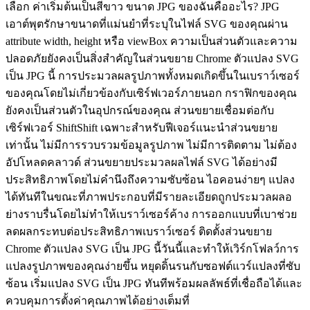
เลือก ค่าเริ่มต้นเป็นสีขาว ขนาด JPG ของฉันคืออะไร? JPG
เอาต์พุตรักษาขนาดที่แม่นยำที่ระบุในไฟล์ SVG ของคุณผ่าน
attribute width, height หรือ viewBox ความเป็นส่วนตัวและความ
ปลอดภัยยังคงเป็นสิ่งสำคัญในส่วนขยาย Chrome ตัวแปลง SVG
เป็น JPG นี้ การประมวลผลรูปภาพทั้งหมดเกิดขึ้นในเบราว์เซอร์
ของคุณโดยไม่เกี่ยวข้องกับเซิร์ฟเวอร์ภายนอก กราฟิกของคุณ
ยังคงเป็นส่วนตัวในอุปกรณ์ของคุณ ส่วนขยายเชื่อมต่อกับ
เซิร์ฟเวอร์ ShiftShift เฉพาะสำหรับฟีเจอร์แนะนำส่วนขยาย
เท่านั้น ไม่มีการรวบรวมข้อมูลรูปภาพ ไม่มีการติดตาม ไม่ต้อง
อัปโหลดคลาวด์ ส่วนขยายประมวลผลไฟล์ SVG ได้อย่างมี
ประสิทธิภาพโดยไม่คำนึงถึงความซับซ้อน ไอคอนง่ายๆ แปลง
ได้ทันทีในขณะที่ภาพประกอบที่มีรายละเอียดถูกประมวลผลอ
ย่างราบรื่นโดยไม่ทำให้เบราว์เซอร์ค้าง การออกแบบที่เบาช่วย
ลดผลกระทบต่อประสิทธิภาพเบราว์เซอร์ ติดตั้งส่วนขยาย
Chrome ตัวแปลง SVG เป็น JPG นี้วันนี้และทำให้เวิร์กโฟลว์การ
แปลงรูปภาพของคุณง่ายขึ้น หยุดดิ้นรนกับซอฟต์แวร์แปลงที่ซับ
ซ้อน เริ่มแปลง SVG เป็น JPG ทันทีพร้อมผลลัพธ์ที่เชื่อถือได้และ
ควบคุมการตั้งค่าคุณภาพได้อย่างเต็มที่