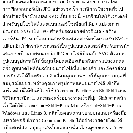
สำหรับแคมเปญจดหมายข่าว ▸ ใครก็ตามที่ต้องการแปลง
กราฟิกเวกเตอร์เป็น JPG อย่างรวดเร็ว กรณีการใช้งานทั่วไป
สำหรับเครื่องมือแปลง SVG เป็น JPG นี้: • เตรียมโลโก้เวกเตอร์
สำหรับรูปโปรไฟล์และแบนเนอร์โซเชียลมีเดีย • แปลงภาพ
ประกอบ SVG เป็น JPG สำหรับจดหมายข่าวอีเมล • สร้าง
เวอร์ชัน JPG ของไอคอนสำหรับแพลตฟอร์มที่ไม่รองรับ SVG •
เปลี่ยนอินโฟกราฟิกเวกเตอร์เป็นรูปแบบแรสเตอร์สำหรับการนำ
เสนอ • สร้างภาพขนาดย่อ JPG จากไฟล์ต้นฉบับ SVG ตัวแปลง
รูปแบบรูปภาพนี้ให้ข้อมูลโดยละเอียดเกี่ยวกับการแปลงแต่ละ
ครั้ง ดูขนาดไฟล์ต้นฉบับ ขนาดไฟล์ที่แปลงแล้ว และอัตราส่วน
การบีบอัดได้ในพริบตา ตัวเลื่อนคุณภาพช่วยให้คุณหาสมดุลที่
สมบูรณ์แบบระหว่างคุณภาพรูปภาพและขนาดไฟล์ เข้าถึง
เครื่องมือนี้ได้ทันทีโดยใช้ Command Palette ของ ShiftShift สาม
วิธีในการเปิด: 1. แตะสองครั้งอย่างรวดเร็วที่ปุ่ม Shift จากหน้า
เว็บใดก็ได้ 2. กด Cmd+Shift+P บน Mac หรือ Ctrl+Shift+P บน
Windows และ Linux 3. คลิกไอคอนส่วนขยายบนแถบเครื่องมือ
เบราว์เซอร์ นำทาง Command Palette ได้อย่างง่ายดายโดยใช้
แป้นพิมพ์ลัด: - ปุ่มลูกศรขึ้นและลงเพื่อเลื่อนดูรายการ - Enter