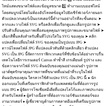
ไทม์แสดงขนาดไฟล์และข้อมูลขนาด 5️⃣ ทำงานแบบออฟไลน์
โดยสมบูรณ์โดยไม่ต้องอัปโหลดข้อมูลไปยังเซิร์ฟเวอร์ภายนอก
ตัวแปลงเวกเตอร์เป็นแรสเตอร์นี้ทำงานอย่างไรทีละขั้นตอน: ➤
ลากและวางไฟล์ SVG หรือคลิกเพื่อเรียกดูและเลือกรูปภาพ ➤
ปรับตัวเลื่อนคุณภาพเพื่อสมดุลคุณภาพรูปภาพและขนาดไฟล์ ➤
เลือกสีพื้นหลังสำหรับพื้นที่โปร่งใสใน SVG ของคุณ ➤ คลิก
แปลงเพื่อเปลี่ยนไฟล์ SVG ของคุณเป็นรูปแบบ JPG ➤
ดาวน์โหลดไฟล์ JPG ที่แปลงแล้วทันทีด้วยคลิกเดียว ตัวแปลง
SVG เป็น JPG นี้จัดการกราฟิกเวกเตอร์ที่ซับซ้อนได้อย่างราบรื่น
เทคโนโลยีการเรนเดอร์ Canvas ทำซ้ำสี เกรเดียนท์ รูปร่าง และ
ข้อความจากไฟล์ SVG ต้นฉบับของคุณอย่างแม่นยำ รูปภาพ
เอาต์พุตรักษาคุณภาพภาพที่ขนาดที่แม่นยำที่ระบุในไฟล์
ต้นฉบับของคุณ ใครควรใช้ตัวแปลง SVG เป็น JPG นี้: ▸ นัก
ออกแบบเว็บที่เตรียมกราฟิกสำหรับแพลตฟอร์มที่ต้องการรูป
แบบ JPG ▸ ผู้จัดการโซเชียลมีเดียที่แปลงโลโก้และภาพประกอบ
สำหรับโพสต์ ▸ ผู้สร้างเนื้อหาที่ต้องการเวอร์ชันแรสเตอร์ของ
งานเวกเตอร์ ▸ ผู้เชี่ยวชาญด้านการตลาดอีเมลที่เตรียมรูปภาพ