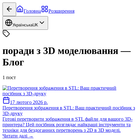
Головна
Розширення
Українська
UK
поради з 3D моделювання
—
Блог
1
пост
17 лютого 2026 р.
Перетворення зображення в STL: Ваш практичний посібник з
3D-друку
Готові перетворити зображення в STL файли для вашого 3D-
принтера? Цей посібник розглядає найкращі інструменти та
техніки для бездоганних перетворень з 2D в 3D моделі.
Читати далі →