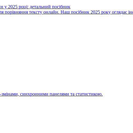
н у 2025 році: детальний посібник
 порівняння тексту онлайн. Наш посібник 2025 року оглядає інст
ine-змінами, синхронними панелями та статистикою.