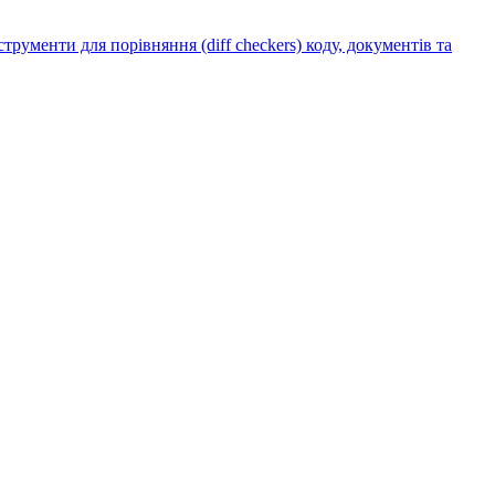
рументи для порівняння (diff checkers) коду, документів та