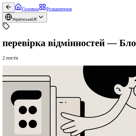
Головна
Розширення
Українська
UK
перевірка відмінностей
—
Бло
2
пости