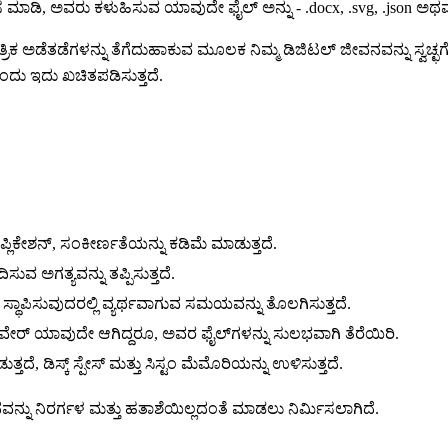
, ಅವರು ಕಳುಹಿಸುವ ಯಾವುದೇ ಫೈಲ್ ಅನ್ನು - .docx, .svg, .json ಅಥವा .
ತ್ರಿಕ ಅಡೆತಡೆಗಳನ್ನು ತೆಗೆದುಹಾಕುವ ಮೂಲಕ ನಿಮ್ಮ ಡಿಜಿಟಲ್ ಜೀವನವನ್ನು ಸ್ವಚ್ಛಗೊ
ದು ಇದು ಖಚಿತಪಡಿಸುತ್ತದೆ.
ಲಿಕೇಶನ್, ಸಂಕೀರ್ಣತೆಯನ್ನು ಕಡಿಮೆ ಮಾಡುತ್ತದೆ.
ುವ ಅಗತ್ಯವನ್ನು ತಪ್ಪಿಸುತ್ತದೆ.
ತು ಸ್ಥಾಪಿಸುವುದರಲ್ಲಿ ವ್ಯರ್ಥವಾಗುವ ಸಮಯವನ್ನು ತೊಲಗಿಸುತ್ತದೆ.
ವೇರ್ ಯಾವುದೇ ಆಗಿದ್ದರೂ, ಅವರ ಫೈಲ್‌ಗಳನ್ನು ಸುಲಭವಾಗಿ ತೆರೆಯಿರಿ.
ತದೆ, ಡಿಸ್ಕ್ ಸ್ಪೇಸ್ ಮತ್ತು ಸಿಸ್ಟಂ ಮೆಮೊರಿಯನ್ನು ಉಳಿಸುತ್ತದೆ.
್ನು ನಿರರ್ಗಳ ಮತ್ತು ಹತಾಶೆಯಿಲ್ಲದಂತೆ ಮಾಡಲು ನಿರ್ಮಿಸಲಾಗಿದೆ.