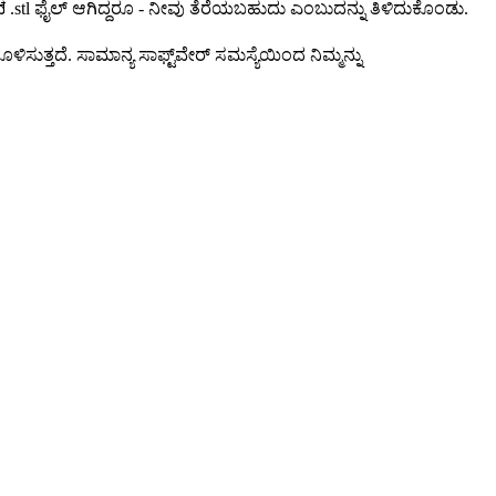
stl ಫೈಲ್ ಆಗಿದ್ದರೂ - ನೀವು ತೆರೆಯಬಹುದು ಎಂಬುದನ್ನು ತಿಳಿದುಕೊಂಡು.
ಳಿಸುತ್ತದೆ. ಸಾಮಾನ್ಯ ಸಾಫ್ಟ್‌ವೇರ್ ಸಮಸ್ಯೆಯಿಂದ ನಿಮ್ಮನ್ನು