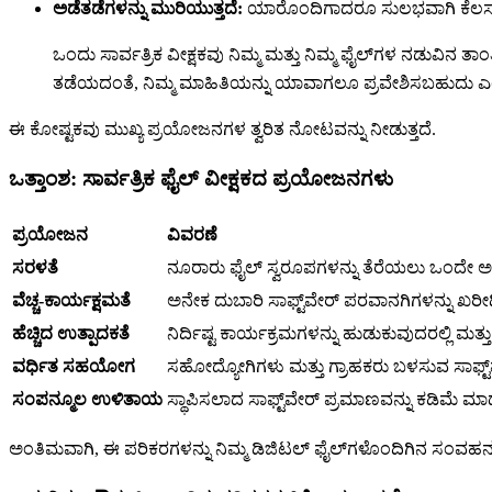
ಅಡೆತಡೆಗಳನ್ನು ಮುರಿಯುತ್ತದೆ:
ಯಾರೊಂದಿಗಾದರೂ ಸುಲಭವಾಗಿ ಕೆಲಸ ಮಾಡಿ
ಒಂದು ಸಾರ್ವತ್ರಿಕ ವೀಕ್ಷಕವು ನಿಮ್ಮ ಮತ್ತು ನಿಮ್ಮ ಫೈಲ್‌ಗಳ ನಡುವಿನ ತಾಂ
ತಡೆಯದಂತೆ, ನಿಮ್ಮ ಮಾಹಿತಿಯನ್ನು ಯಾವಾಗಲೂ ಪ್ರವೇಶಿಸಬಹುದು ಎಂ
ಈ ಕೋಷ್ಟಕವು ಮುಖ್ಯ ಪ್ರಯೋಜನಗಳ ತ್ವರಿತ ನೋಟವನ್ನು ನೀಡುತ್ತದೆ.
ಒತ್ತಾಂಶ: ಸಾರ್ವತ್ರಿಕ ಫೈಲ್ ವೀಕ್ಷಕದ ಪ್ರಯೋಜನಗಳು
ಪ್ರಯೋಜನ
ವಿವರಣೆ
ಸರಳತೆ
ನೂರಾರು ಫೈಲ್ ಸ್ವರೂಪಗಳನ್ನು ತೆರೆಯಲು ಒಂದೇ ಅಪ್
ವೆಚ್ಚ-ಕಾರ್ಯಕ್ಷಮತೆ
ಅನೇಕ ದುಬಾರಿ ಸಾಫ್ಟ್‌ವೇರ್ ಪರವಾನಗಿಗಳನ್ನು ಖರೀದಿಸ
ಹೆಚ್ಚಿದ ಉತ್ಪಾದಕತೆ
ನಿರ್ದಿಷ್ಟ ಕಾರ್ಯಕ್ರಮಗಳನ್ನು ಹುಡುಕುವುದರಲ್ಲಿ ಮತ್
ವರ್ಧಿತ ಸಹಯೋಗ
ಸಹೋದ್ಯೋಗಿಗಳು ಮತ್ತು ಗ್ರಾಹಕರು ಬಳಸುವ ಸಾಫ್ಟ್‌
ಸಂಪನ್ಮೂಲ ಉಳಿತಾಯ
ಸ್ಥಾಪಿಸಲಾದ ಸಾಫ್ಟ್‌ವೇರ್ ಪ್ರಮಾಣವನ್ನು ಕಡಿಮೆ ಮಾಡುತ್
ಅಂತಿಮವಾಗಿ, ಈ ಪರಿಕರಗಳನ್ನು ನಿಮ್ಮ ಡಿಜಿಟಲ್ ಫೈಲ್‌ಗಳೊಂದಿಗಿನ ಸಂವಹನವನ