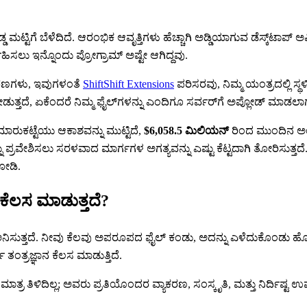
್ಟಿಗೆ ಬೆಳೆದಿದೆ. ಆರಂಭಿಕ ಆವೃತ್ತಿಗಳು ಹೆಚ್ಚಾಗಿ ಅಡ್ಡಿಯಾಗುವ ಡೆಸ್ಕ್‌ಟಾಪ್ ಅಪ್
ಹಿಸಲು ಇನ್ನೊಂದು ಪ್ರೋಗ್ರಾಮ್ ಅಷ್ಟೇ ಆಗಿದ್ದವು.
ಕರಣಗಳು, ಇವುಗಳಂತೆ
ShiftShift Extensions
ಪರಿಸರವು, ನಿಮ್ಮ ಯಂತ್ರದಲ್ಲಿ 
ೀಡುತ್ತದೆ, ಏಕೆಂದರೆ ನಿಮ್ಮ ಫೈಲ್‌ಗಳನ್ನು ಎಂದಿಗೂ ಸರ್ವರ್‌ಗೆ ಅಪ್ಲೋಡ್ ಮಾಡಲಾಗ
ಮಾರುಕಟ್ಟೆಯು ಆಕಾಶವನ್ನು ಮುಟ್ಟಿದೆ,
$6,058.5 ಮಿಲಿಯನ್
ರಿಂದ ಮುಂದಿನ 
ಪ್ರವೇಶಿಸಲು ಸರಳವಾದ ಮಾರ್ಗಗಳ ಅಗತ್ಯವನ್ನು ಎಷ್ಟು ಕೆಟ್ಟದಾಗಿ ತೋರಿಸುತ್ತದೆ
ೋಡಿ.
ಕೆಲಸ ಮಾಡುತ್ತದೆ?
ಅನಿಸುತ್ತದೆ. ನೀವು ಕೆಲವು ಅಪರೂಪದ ಫೈಲ್ ಕಂಡು, ಅದನ್ನು ಎಳೆದುಕೊಂಡು ಹೋಗ
ತಂತ್ರಜ್ಞಾನ ಕೆಲಸ ಮಾಡುತ್ತಿದೆ.
ಮಾತ್ರ ತಿಳಿದಿಲ್ಲ; ಅವರು ಪ್ರತಿಯೊಂದರ ವ್ಯಾಕರಣ, ಸಂಸ್ಕೃತಿ, ಮತ್ತು ನಿರ್ದಿಷ್ಟ