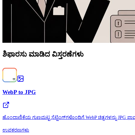
ಶಿಫಾರಸು ಮಾಡಿದ ವಿಸ್ತರಣೆಗಳು
WebP to JPG
ಹೊಂದಾಣಿಕೆಯ ಗುಣಮಟ್ಟ ಸೆಟ್ಟಿಂಗ್‌ಗಳೊಂದಿಗೆ WebP ಚಿತ್ರಗಳನ್ನು JPG ಫಾರ್ಮ್
ಉಪಕರಣಗಳು