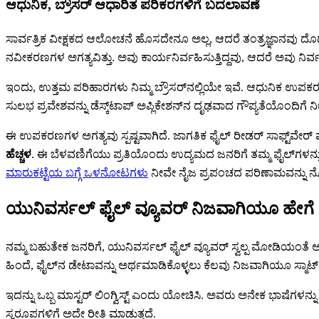
ಆಧುನಿಕ, ಬ್ರೌಸರ್ ಆಧಾರಿತ ಪರಿಕರಗಳಿಗೆ ಬದಲಾವಣೆ
ಸಾರ್ವತ್ರಿಕ ವೀಕ್ಷಕದ ಆಲೋಚನೆ ಹೊಸದೇನೂ ಅಲ್ಲ, ಆದರೆ ತಂತ್ರಜ್ಞಾನವು ದೊಡ್ಡ ಮಟ
ನವೀಕರಣಗಳ ಅಗತ್ಯವಿತ್ತು. ಅವು ಕಾರ್ಯನಿರ್ವಹಿಸುತ್ತಿದ್ದವು, ಆದರೆ ಅವು ನಿರ್ವ
ಇಂದು, ಉತ್ತಮ ಪರಿಹಾರಗಳು ನಿಮ್ಮ ಬ್ರೌಸರ್‌ನಲ್ಲಿಯೇ ಇವೆ. ಆಧುನಿಕ ಉಪ
ಸುಲಭ ಪ್ರವೇಶವನ್ನು ಡೆಸ್ಕ್‌ಟಾಪ್ ಅಪ್ಲಿಕೇಶನ್‌ನ ದೃಢವಾದ ಗೌಪ್ಯತೆಯೊಂದಿಗೆ ನ
ಈ ಉಪಕರಣಗಳ ಅಗತ್ಯವು ಸ್ಪಷ್ಟವಾಗಿದೆ. ಜಾಗತಿಕ ಫೈಲ್ ರೀಡರ್ ಸಾಫ್ಟ್‌ವೇರ್ 
ಹೆಚ್ಚಳ
. ಈ ಬೆಳವಣಿಗೆಯು ಪ್ರತಿಯೊಂದು ಉದ್ಯಮದ ಜನರಿಗೆ ತಮ್ಮ ಫೈಲ್‌ಗಳನ್ನು 
ಮಾರುಕಟ್ಟೆಯ ಬಗ್ಗೆ ಒಳನೋಟಗಳು
ನೀವೇ ನೈಜ ಪ್ರಪಂಚದ ಪರಿಣಾಮವನ್ನು ನ
ಯುನಿವರ್ಸಲ್ ಫೈಲ್ ವ್ಯೂವರ್ ನಿಜವಾಗಿಯೂ ಹೇಗೆ 
ನಮ್ಮ ಬಹುತೇಕ ಜನರಿಗೆ, ಯುನಿವರ್ಸಲ್ ಫೈಲ್ ವ್ಯೂವರ್ ಸ್ವಲ್ಪ ಮೋಡಿಯಂತೆ 
ಹಿಂದೆ, ಫೈಲ್‌ನ ಡೇಟಾವನ್ನು ಅರ್ಥಮಾಡಿಕೊಳ್ಳಲು ಕೆಲವು ನಿಜವಾಗಿಯೂ ಸ್ಮಾರ್ಟ್ 
ಇದನ್ನು ಒಬ್ಬ ಮಾಸ್ಟರ್ ಲಿಂಗ್ವಿಸ್ಟ್ ಎಂದು ಯೋಚಿಸಿ. ಅವರು ಅನೇಕ ಭಾಷೆಗಳನ್ನು 
ಸ್ವರೂಪಗಳಿಗೆ ಅದೇ ರೀತಿ ಮಾಡುತ್ತದೆ.