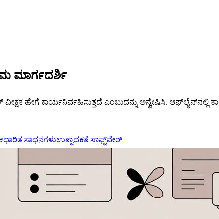
ತಿಮ ಮಾರ್ಗದರ್ಶಿ
ವೀಕ್ಷಕ ಹೇಗೆ ಕಾರ್ಯನಿರ್ವಹಿಸುತ್ತದೆ ಎಂಬುದನ್ನು ಅನ್ವೇಷಿಸಿ. ಆಫ್‌ಲೈನ್‌ನಲ್ಲಿ ಕ
 ಆಧಾರಿತ ಸಾಧನಗಳು
ಉತ್ಪಾದಕತೆ ಸಾಫ್ಟ್‌ವೇರ್