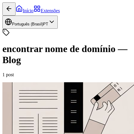
Início
Extensões
Português (Brasil)
PT
encontrar nome de domínio
—
Blog
1
post