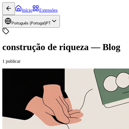
Início
Extensões
Português (Portugal)
PT
construção de riqueza
—
Blog
1
publicar