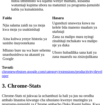
hutoa uthibitisho wa kijamii wenye thamani, kusaidia
watumiaji kupima ubora na matumizi ya programu-jumuishi
kabla ya kuisakinisha.
Faida
Hasara
Ugunduzi unaweza kuwa na
Njia salama zaidi na ya moja
kelele bila maneno maalum ya
kwa moja ya usakinishaji
utafutaji
Zana za malipo mara nyingi
Aina kubwa yenye historia ya
zinahitaji mchakato wa malipo
sasisho inayoonekana
nje ya duka
Mfumo bure na wa bure sehemu
Uboro hubadilika sana kati ya
unaohusishwa na akaunti ya
zana maarufu na zisizojulikana
Google
Tovuti:
chromewebstore.google.com/category/extensions/productivity/devel
oper
3. Chrome-Stats
Chrome-Stats ni jukwaa la uchambuzi la hali ya juu na orodha
ambalo linautoa kiwango cha uhusiano kwenye mazingira ya
programu-jumuishi za Chrome ambacho Duka Rasmi halina. Kwa