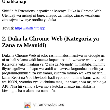
Upatikanaji
ShiftShift Extensions inapatikana kwenye Duka la Chrome Web.
Utendaji wa msingi ni bure, chaguo za malipo zinazowezekana
zimetajwa kwenye orodha ya duka.
Tovuti:
https://shiftshift.app
2. Duka la Chrome Web (Kategoria ya
Zana za Msanidi)
Duka la Chrome Web ni soko rasmi linalosimamiwa na Google na
ni mahali salama zaidi kuanza kupata usanidi wowote wa kivinjari.
Kategoria yake maalum ya "Zana za Msanidi" ni maktaba muhimu
iliyochaguliwa ambapo wasanidi wanaweza kugundua maelfu ya
programu-jumuishi za kitaalamu, kuanzia mfumo wa kazi maarifuli
kama React na Vue Devtools hadi vyombo muhimu kama wasanidi
wa JSON, vyombo vya kuchukua rangi, na wateja wa majaribio ya
API. Njia hii ya moja kwa moja kutoka chanzo inahakikisha
kiwango cha usalama na uaminifu.