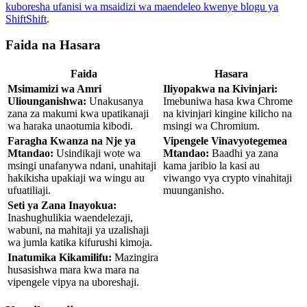
kuboresha ufanisi wa msaidizi wa maendeleo kwenye blogu ya
ShiftShift
.
Faida na Hasara
Faida
Hasara
Msimamizi wa Amri
Iliyopakwa na Kivinjari:
Uliounganishwa:
Unakusanya
Imebuniwa hasa kwa Chrome
zana za makumi kwa upatikanaji
na kivinjari kingine kilicho na
wa haraka unaotumia kibodi.
msingi wa Chromium.
Faragha Kwanza na Nje ya
Vipengele Vinavyotegemea
Mtandao:
Usindikaji wote wa
Mtandao:
Baadhi ya zana
msingi unafanywa ndani, unahitaji
kama jaribio la kasi au
hakikisha upakiaji wa wingu au
viwango vya crypto vinahitaji
ufuatiliaji.
muunganisho.
Seti ya Zana Inayokua:
Inashughulikia waendelezaji,
wabuni, na mahitaji ya uzalishaji
wa jumla katika kifurushi kimoja.
Inatumika Kikamilifu:
Mazingira
husasishwa mara kwa mara na
vipengele vipya na uboreshaji.