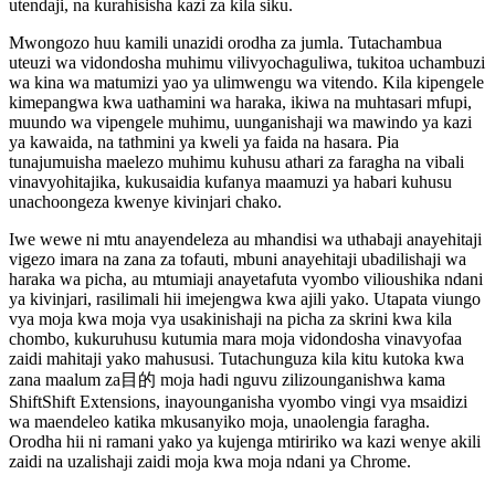
utendaji, na kurahisisha kazi za kila siku.
Mwongozo huu kamili unazidi orodha za jumla. Tutachambua
uteuzi wa vidondosha muhimu vilivyochaguliwa, tukitoa uchambuzi
wa kina wa matumizi yao ya ulimwengu wa vitendo. Kila kipengele
kimepangwa kwa uathamini wa haraka, ikiwa na muhtasari mfupi,
muundo wa vipengele muhimu, uunganishaji wa mawindo ya kazi
ya kawaida, na tathmini ya kweli ya faida na hasara. Pia
tunajumuisha maelezo muhimu kuhusu athari za faragha na vibali
vinavyohitajika, kukusaidia kufanya maamuzi ya habari kuhusu
unachoongeza kwenye kivinjari chako.
Iwe wewe ni mtu anayendeleza au mhandisi wa uthabaji anayehitaji
vigezo imara na zana za tofauti, mbuni anayehitaji ubadilishaji wa
haraka wa picha, au mtumiaji anayetafuta vyombo vilioushika ndani
ya kivinjari, rasilimali hii imejengwa kwa ajili yako. Utapata viungo
vya moja kwa moja vya usakinishaji na picha za skrini kwa kila
chombo, kukuruhusu kutumia mara moja vidondosha vinavyofaa
zaidi mahitaji yako mahususi. Tutachunguza kila kitu kutoka kwa
zana maalum za目的 moja hadi nguvu zilizounganishwa kama
ShiftShift Extensions, inayounganisha vyombo vingi vya msaidizi
wa maendeleo katika mkusanyiko moja, unaolengia faragha.
Orodha hii ni ramani yako ya kujenga mtiririko wa kazi wenye akili
zaidi na uzalishaji zaidi moja kwa moja ndani ya Chrome.