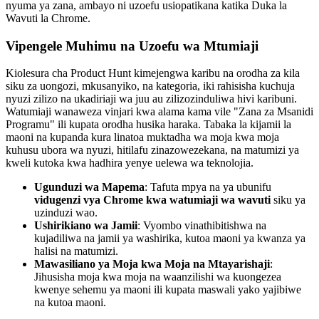
nyuma ya zana, ambayo ni uzoefu usiopatikana katika Duka la
Wavuti la Chrome.
Vipengele Muhimu na Uzoefu wa Mtumiaji
Kiolesura cha Product Hunt kimejengwa karibu na orodha za kila
siku za uongozi, mkusanyiko, na kategoria, iki rahisisha kuchuja
nyuzi zilizo na ukadiriaji wa juu au zilizozinduliwa hivi karibuni.
Watumiaji wanaweza vinjari kwa alama kama vile "Zana za Msanidi
Programu" ili kupata orodha husika haraka. Tabaka la kijamii la
maoni na kupanda kura linatoa muktadha wa moja kwa moja
kuhusu ubora wa nyuzi, hitilafu zinazowezekana, na matumizi ya
kweli kutoka kwa hadhira yenye uelewa wa teknolojia.
Ugunduzi wa Mapema
: Tafuta mpya na ya ubunifu
vidugenzi vya Chrome kwa watumiaji wa wavuti
siku ya
uzinduzi wao.
Ushirikiano wa Jamii
: Vyombo vinathibitishwa na
kujadiliwa na jamii ya washirika, kutoa maoni ya kwanza ya
halisi na matumizi.
Mawasiliano ya Moja kwa Moja na Mtayarishaji
:
Jihusisha moja kwa moja na waanzilishi wa kuongezea
kwenye sehemu ya maoni ili kupata maswali yako yajibiwe
na kutoa maoni.