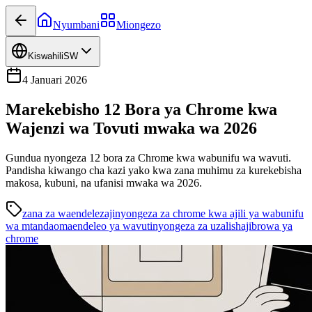
Nyumbani
Miongezo
Kiswahili
SW
4 Januari 2026
Marekebisho 12 Bora ya Chrome kwa
Wajenzi wa Tovuti mwaka wa 2026
Gundua nyongeza 12 bora za Chrome kwa wabunifu wa wavuti.
Pandisha kiwango cha kazi yako kwa zana muhimu za kurekebisha
makosa, kubuni, na ufanisi mwaka wa 2026.
zana za waendelezaji
nyongeza za chrome kwa ajili ya wabunifu
wa mtandao
maendeleo ya wavuti
nyongeza za uzalishaji
browa ya
chrome