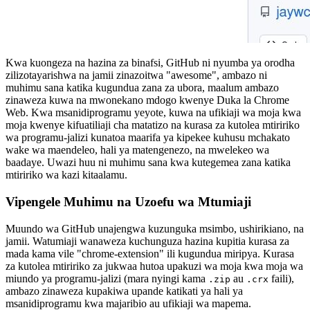
Kwa kuongeza na hazina za binafsi, GitHub ni nyumba ya orodha
zilizotayarishwa na jamii zinazoitwa "awesome", ambazo ni
muhimu sana katika kugundua zana za ubora, maalum ambazo
zinaweza kuwa na mwonekano mdogo kwenye Duka la Chrome
Web. Kwa msanidiprogramu yeyote, kuwa na ufikiaji wa moja kwa
moja kwenye kifuatiliaji cha matatizo na kurasa za kutolea mtiririko
wa programu-jalizi kunatoa maarifa ya kipekee kuhusu mchakato
wake wa maendeleo, hali ya matengenezo, na mwelekeo wa
baadaye. Uwazi huu ni muhimu sana kwa kutegemea zana katika
mtiririko wa kazi kitaalamu.
Vipengele Muhimu na Uzoefu wa Mtumiaji
Muundo wa GitHub unajengwa kuzunguka msimbo, ushirikiano, na
jamii. Watumiaji wanaweza kuchunguza hazina kupitia kurasa za
mada kama vile "chrome-extension" ili kugundua miripya. Kurasa
za kutolea mtiririko za jukwaa hutoa upakuzi wa moja kwa moja wa
miundo ya programu-jalizi (mara nyingi kama
au
faili),
.zip
.crx
ambazo zinaweza kupakiwa upande katikati ya hali ya
msanidiprogramu kwa majaribio au ufikiaji wa mapema.