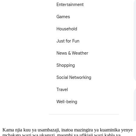
Kama njia kuu ya usambazaji, inatoa mazingira ya kuaminika yenye
mchakato wazi wa ukaguzi, maombi ya ufikiaji wazi kabla ya