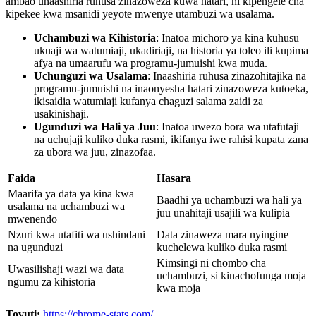
ambao unaashiria ruhusa zinazoweza kuwa hatari, ni kipengele cha
kipekee kwa msanidi yeyote mwenye utambuzi wa usalama.
Uchambuzi wa Kihistoria
: Inatoa michoro ya kina kuhusu
ukuaji wa watumiaji, ukadiriaji, na historia ya toleo ili kupima
afya na umaarufu wa programu-jumuishi kwa muda.
Uchunguzi wa Usalama
: Inaashiria ruhusa zinazohitajika na
programu-jumuishi na inaonyesha hatari zinazoweza kutoeka,
ikisaidia watumiaji kufanya chaguzi salama zaidi za
usakinishaji.
Ugunduzi wa Hali ya Juu
: Inatoa uwezo bora wa utafutaji
na uchujaji kuliko duka rasmi, ikifanya iwe rahisi kupata zana
za ubora wa juu, zinazofaa.
Faida
Hasara
Maarifa ya data ya kina kwa
Baadhi ya uchambuzi wa hali ya
usalama na uchambuzi wa
juu unahitaji usajili wa kulipia
mwenendo
Nzuri kwa utafiti wa ushindani
Data zinaweza mara nyingine
na ugunduzi
kuchelewa kuliko duka rasmi
Kimsingi ni chombo cha
Uwasilishaji wazi wa data
uchambuzi, si kinachofunga moja
ngumu za kihistoria
kwa moja
Tovuti:
https://chrome-stats.com/