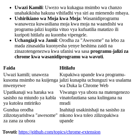
Uwazi Kamili
: Uwezo wa kukagua msimbo wa chanzo
unahakikisha hakuna vihifadhi vya siri au mienendo mbaya.
Ushirikiano wa Moja kwa Moja
: Wasanidiprogramu
wanaweza kuwasiliana moja kwa moja na waandishi wa
programu-jalizi kupitia vituo vya kufuatilia matatizo ili
kuripoti hitilafu au kuomba vipengele.
Uchangiaji wa Jamii
: Orodha za "Awesome" na lebo za
mada zinasaidia kuonyesha yenye heshima zaidi na
zinazotengenezwa kwa ufanisi wa sasa
programu-jalizi za
chrome kwa wasanidiprogramu wa wavuti
.
Faida
Hitilafu
Uwazi kamili; unaweza
Kupakiwa upande kwa programu-
kusoma msimbo na kuijenga
jalizi kunapita uchunguzi wa usalama
mwenyewe
wa Duka la Chrome Web
Upatikanaji wa haraka wa
Viwango vya ubora na matengenezo
sasisho na miundo ya kabla
vinatofautiana sana kulingana na
ya kutolea mtiririko
mradi
Gundua orodha
Inahitaji usakinishaji na sasisho za
zilizotayarishwa "awesome"
mkono kwa toleo zilizopakiwa
za zana za ubora
upande
Tovuti:
https://github.com/topics/chrome-extension