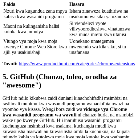
Faida
Hasara
Nzuri kwa kugundua zana mpya
Ishara zinaweza kuathiriwa na
kabisa kwa wasanidi programu
msukumo wa siku ya uzinduzi
Si viendelezi vyote
Maoni na kulinganisha halisi
vilivyoorodheshwa vinatunzwa
kutoka kwa jumuiya
kwa muda mrefu kwa ufanisi
Viungo vya moja kwa moja
Uonekano unategemea
kwenye Chrome Web Store kwa
mwenendo wa kila siku, si tu
ajili ya usakinishaji
unafanana
Tovuti:
https://www.producthunt.com/categories/chrome-extensions
5. GitHub (Chanzo, toleo, orodha za
"awesome")
GitHub ndilo kikubwa zaidi duniani kinachohifadhi msimbizi na
rasilimali muhimu kwa wasanidi programu wanaotafuta uwazi na
vyombo vya kisasa. Wengi bora zaidi wa
vidonge vya Chrome
kwa wasanidi programu wa wavuti
ni chanzo huria, na msimbizi
wake upo kwenye GitHub. Hii inaruhusu wasanidi programu
kuchunguza msimbizi kwa usalama, kuchangia mradi kwa
kuwasilisha maswali au kuwasilisha ombi la kuchukua, na kupata
miundo kabla ya kutolewa moja kwa moja kutoka kwa wathamini.