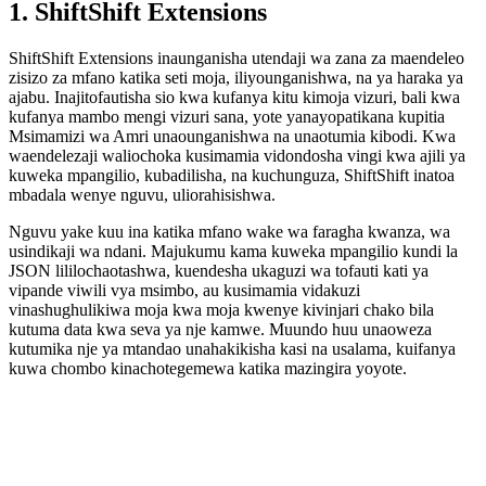
1. ShiftShift Extensions
ShiftShift Extensions inaunganisha utendaji wa zana za maendeleo
zisizo za mfano katika seti moja, iliyounganishwa, na ya haraka ya
ajabu. Inajitofautisha sio kwa kufanya kitu kimoja vizuri, bali kwa
kufanya mambo mengi vizuri sana, yote yanayopatikana kupitia
Msimamizi wa Amri unaounganishwa na unaotumia kibodi. Kwa
waendelezaji waliochoka kusimamia vidondosha vingi kwa ajili ya
kuweka mpangilio, kubadilisha, na kuchunguza, ShiftShift inatoa
mbadala wenye nguvu, uliorahisishwa.
Nguvu yake kuu ina katika mfano wake wa faragha kwanza, wa
usindikaji wa ndani. Majukumu kama kuweka mpangilio kundi la
JSON lililochaotashwa, kuendesha ukaguzi wa tofauti kati ya
vipande viwili vya msimbo, au kusimamia vidakuzi
vinashughulikiwa moja kwa moja kwenye kivinjari chako bila
kutuma data kwa seva ya nje kamwe. Muundo huu unaoweza
kutumika nje ya mtandao unahakikisha kasi na usalama, kuifanya
kuwa chombo kinachotegemewa katika mazingira yoyote.