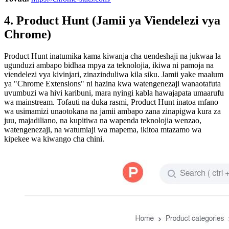
4. Product Hunt (Jamii ya Viendelezi vya
Chrome)
Product Hunt inatumika kama kiwanja cha uendeshaji na jukwaa la
ugunduzi ambapo bidhaa mpya za teknolojia, ikiwa ni pamoja na
viendelezi vya kivinjari, zinazinduliwa kila siku. Jamii yake maalum
ya "Chrome Extensions" ni hazina kwa watengenezaji wanaotafuta
uvumbuzi wa hivi karibuni, mara nyingi kabla hawajapata umaarufu
wa mainstream. Tofauti na duka rasmi, Product Hunt inatoa mfano
wa usimamizi unaotokana na jamii ambapo zana zinapigwa kura za
juu, majadiliano, na kupitiwa na wapenda teknolojia wenzao,
watengenezaji, na watumiaji wa mapema, ikitoa mtazamo wa
kipekee wa kiwango cha chini.