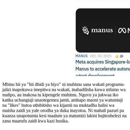
Mbinu hii ya "hii dhidi ya hiyo" ni muhimu sana wakati programu-
jalizi inapokuwa imepitwa na wakati, inabadilisha kuwa mfumo wa
malipo, au inakosa tu kipengele muhimu. Nguvu ya jukwaa iko
katika uchangiaji unaotegemea jamii, ambapo maoni ya watumiaji
na "likes" hutoa uthibitisho wa kijamii na muktadha halisi wa
maisha zaidi ya yale orodha ya duka inayotoa. Ni mahali pazuri pa
kuanza unapotumia kesi maalum ya matumizi lakini hujitoshelezi na
zana maarufu zaidi kwa kazi husika.