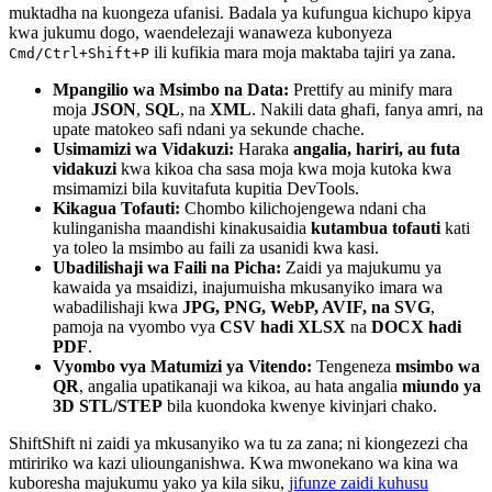
muktadha na kuongeza ufanisi. Badala ya kufungua kichupo kipya
kwa jukumu dogo, waendelezaji wanaweza kubonyeza
ili kufikia mara moja maktaba tajiri ya zana.
Cmd/Ctrl+Shift+P
Mpangilio wa Msimbo na Data:
Prettify au minify mara
moja
JSON
,
SQL
, na
XML
. Nakili data ghafi, fanya amri, na
upate matokeo safi ndani ya sekunde chache.
Usimamizi wa Vidakuzi:
Haraka
angalia, hariri, au futa
vidakuzi
kwa kikoa cha sasa moja kwa moja kutoka kwa
msimamizi bila kuvitafuta kupitia DevTools.
Kikagua Tofauti:
Chombo kilichojengewa ndani cha
kulinganisha maandishi kinakusaidia
kutambua tofauti
kati
ya toleo la msimbo au faili za usanidi kwa kasi.
Ubadilishaji wa Faili na Picha:
Zaidi ya majukumu ya
kawaida ya msaidizi, inajumuisha mkusanyiko imara wa
wabadilishaji kwa
JPG, PNG, WebP, AVIF, na SVG
,
pamoja na vyombo vya
CSV hadi XLSX
na
DOCX hadi
PDF
.
Vyombo vya Matumizi ya Vitendo:
Tengeneza
msimbo wa
QR
, angalia upatikanaji wa kikoa, au hata angalia
miundo ya
3D STL/STEP
bila kuondoka kwenye kivinjari chako.
ShiftShift ni zaidi ya mkusanyiko wa tu za zana; ni kiongezezi cha
mtiririko wa kazi uliounganishwa. Kwa mwonekano wa kina wa
kuboresha majukumu yako ya kila siku,
jifunze zaidi kuhusu