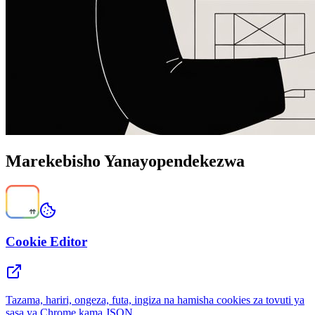
Marekebisho Yanayopendekezwa
Cookie Editor
Tazama, hariri, ongeza, futa, ingiza na hamisha cookies za tovuti ya
sasa ya Chrome kama JSON.