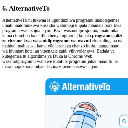
6. AlternativeTo
AlternativeTo ni jukwaa la ugunduzi wa programu linalotegemea
umati linalofanikiwa kusaidia watumiaji kupata mbadala bora kwa
programu wanazojua tayari. Kwa wasanidiprogramu, linatumika
kama chombo cha utafiti chenye nguvu ili kupata
programu-jalizi
za chrome kwa wasanidiprogramu wa wavuti
zinazolingana na
mahitaji mahususi, kama vile leseni za chanzo huria, utangamano
wa kivinjari kote, au vipengele zaidi vilivyolengwa. Badala ya
kutegemea tu algorithms ya Duka la Chrome Web,
wasanidiprogramu wanawe kutafuta programu-jalizi maarufu na
mara moja kuona mbadala zinazopendekezwa na jamii.