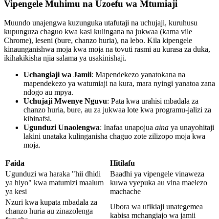
Vipengele Muhimu na Uzoefu wa Mtumiaji
Muundo unajengwa kuzunguka utafutaji na uchujaji, kuruhusu
kupunguza chaguo kwa kasi kulingana na jukwaa (kama vile
Chrome), leseni (bure, chanzo huria), na lebo. Kila kipengele
kinaunganishwa moja kwa moja na tovuti rasmi au kurasa za duka,
ikihakikisha njia salama ya usakinishaji.
Uchangiaji wa Jamii
: Mapendekezo yanatokana na
mapendekezo ya watumiaji na kura, mara nyingi yanatoa zana
ndogo au mpya.
Uchujaji Mwenye Nguvu
: Pata kwa urahisi mbadala za
chanzo huria, bure, au za jukwaa lote kwa programu-jalizi za
kibinafsi.
Ugunduzi Unaolengwa
: Inafaa unapojua
aina
ya unayohitaji
lakini unataka kulinganisha chaguo zote zilizopo moja kwa
moja.
Faida
Hitilafu
Ugunduzi wa haraka "hii dhidi
Baadhi ya vipengele vinaweza
ya hiyo" kwa matumizi maalum
kuwa vyepuka au vina maelezo
ya kesi
machache
Nzuri kwa kupata mbadala za
Ubora wa ufikiaji unategemea
chanzo huria au zinazolenga
kabisa mchangiajo wa jamii