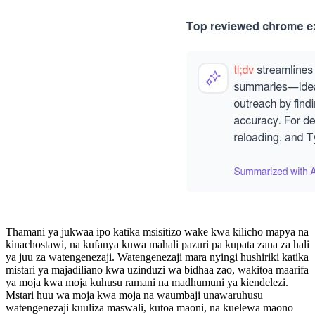
Thamani ya jukwaa ipo katika msisitizo wake kwa kilicho mapya na
kinachostawi, na kufanya kuwa mahali pazuri pa kupata zana za hali
ya juu za watengenezaji. Watengenezaji mara nyingi hushiriki katika
mistari ya majadiliano kwa uzinduzi wa bidhaa zao, wakitoa maarifa
ya moja kwa moja kuhusu ramani na madhumuni ya kiendelezi.
Mstari huu wa moja kwa moja na waumbaji unawaruhusu
watengenezaji kuuliza maswali, kutoa maoni, na kuelewa maono