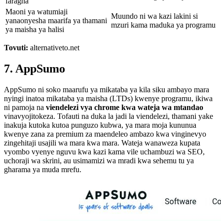
faragha
Maoni ya watumiaji
Muundo ni wa kazi lakini si
yanaonyesha maarifa ya thamani
mzuri kama maduka ya programu
ya maisha ya halisi
Tovuti:
alternativeto.net
7. AppSumo
AppSumo ni soko maarufu ya mikataba ya kila siku ambayo mara
nyingi inatoa mikataba ya maisha (LTDs) kwenye programu, ikiwa
ni pamoja na
viendelezi vya chrome kwa wateja wa mtandao
vinavyojitokeza. Tofauti na duka la jadi la viendelezi, thamani yake
inakuja kutoka kutoa punguzo kubwa, ya mara moja kununua
kwenye zana za premium za maendeleo ambazo kwa vinginevyo
zingehitaji usajili wa mara kwa mara. Wateja wanaweza kupata
vyombo vyenye nguvu kwa kazi kama vile uchambuzi wa SEO,
uchoraji wa skrini, au usimamizi wa mradi kwa sehemu tu ya
gharama ya muda mrefu.