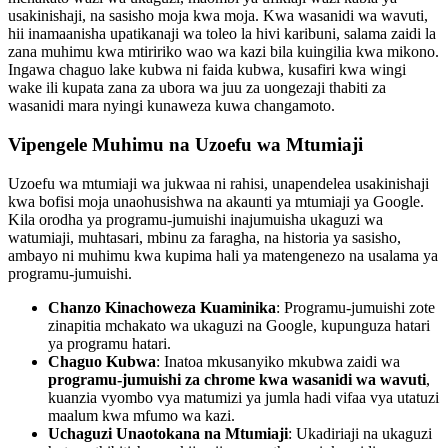
usakinishaji, na sasisho moja kwa moja. Kwa wasanidi wa wavuti,
hii inamaanisha upatikanaji wa toleo la hivi karibuni, salama zaidi la
zana muhimu kwa mtiririko wao wa kazi bila kuingilia kwa mikono.
Ingawa chaguo lake kubwa ni faida kubwa, kusafiri kwa wingi
wake ili kupata zana za ubora wa juu za uongezaji thabiti za
wasanidi mara nyingi kunaweza kuwa changamoto.
Vipengele Muhimu na Uzoefu wa Mtumiaji
Uzoefu wa mtumiaji wa jukwaa ni rahisi, unapendelea usakinishaji
kwa bofisi moja unaohusishwa na akaunti ya mtumiaji ya Google.
Kila orodha ya programu-jumuishi inajumuisha ukaguzi wa
watumiaji, muhtasari, mbinu za faragha, na historia ya sasisho,
ambayo ni muhimu kwa kupima hali ya matengenezo na usalama ya
programu-jumuishi.
Chanzo Kinachoweza Kuaminika
: Programu-jumuishi zote
zinapitia mchakato wa ukaguzi na Google, kupunguza hatari
ya programu hatari.
Chaguo Kubwa
: Inatoa mkusanyiko mkubwa zaidi wa
programu-jumuishi za chrome kwa wasanidi wa wavuti
,
kuanzia vyombo vya matumizi ya jumla hadi vifaa vya utatuzi
maalum kwa mfumo wa kazi.
Uchaguzi Unaotokana na Mtumiaji
: Ukadiriaji na ukaguzi