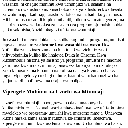
wasanidi, ni chaguo muhimu kwa uchunguzi wa usalama na
uchambuzi wa ushindani, kinachotoa data ya kihistoria kwa hesabu
za watumiaji, ukadiriaji, sasisho za toleo, na mabadiliko ya ruhusa.
Hii inaruhusu msanidi kupima uthabiti, mtindo wa matengenezo, na
hatari zinazoweza kutokea za usalama za programu-jumuishi kabla
ya kuisakinisha, kuzidi ukaguzi rahisi wa watumiaji.
Jukwaa hili ni lenye faida hasa katika kugundua programu-jumuishi
mpya au maalum za
chrome kwa wasanidi wa wavuti
kwa
kufuatilia zana zinazovuma na kutafuta kwa vichujio zaidi
vilivyobainika kuliko lile linalotoa Duka la Chrome. Kwa
kuchambulia historia ya sasisho ya programu-jumuishi na maombi
ya ruhusa kwa muda, mtumiaji anaweza kufanya uamuzi uliojaa
zaidi kuhusu kama kuiamini na kufikia data ya kivinjari chake.
Ingati vipengele vya msingi ni bure, baadhi ya uchambuzi wa hali
ya juu zaidi unafungwa na usajili wa malipo.
Vipengele Muhimu na Uzoefu wa Mtumiaji
Uzoefu wa mtumiaji unaongozwa na data, unaoonyesha taarifa
katika michoro na Jedwali wazi ambayo inafanya iwe rahisi kupima
mwelekeo wa programu-jumuishi kwa mtazamo mmoja. Unaweza
kuona haraka kama zana inatunzwa kikamilifu au imeachwa,
kipengele muhimu kwa usalama na uwiano. Uchambuzi wa hatari,