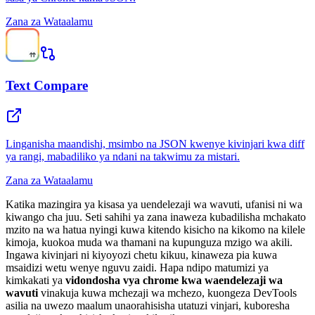
Zana za Wataalamu
Text Compare
Linganisha maandishi, msimbo na JSON kwenye kivinjari kwa diff
ya rangi, mabadiliko ya ndani na takwimu za mistari.
Zana za Wataalamu
Katika mazingira ya kisasa ya uendelezaji wa wavuti, ufanisi ni wa
kiwango cha juu. Seti sahihi ya zana inaweza kubadilisha mchakato
mzito na wa hatua nyingi kuwa kitendo kisicho na kikomo na kilele
kimoja, kuokoa muda wa thamani na kupunguza mzigo wa akili.
Ingawa kivinjari ni kiyoyozi chetu kikuu, kinaweza pia kuwa
msaidizi wetu wenye nguvu zaidi. Hapa ndipo matumizi ya
kimkakati ya
vidondosha vya chrome kwa waendelezaji wa
wavuti
vinakuja kuwa mchezaji wa mchezo, kuongeza DevTools
asilia na uwezo maalum unaorahisisha utatuzi vinjari, kuboresha