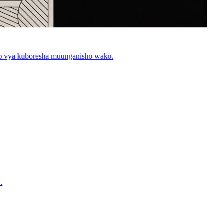
kezo vya kuboresha muunganisho wako.
.