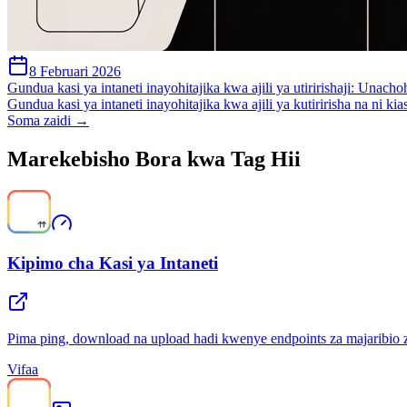
8 Februari 2026
Gundua kasi ya intaneti inayohitajika kwa ajili ya utiririshaji: Unac
Gundua kasi ya intaneti inayohitajika kwa ajili ya kutiririsha na n
Soma zaidi →
Marekebisho Bora kwa Tag Hii
Kipimo cha Kasi ya Intaneti
Pima ping, download na upload hadi kwenye endpoints za majaribio za
Vifaa