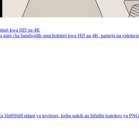
hohitaji kwa HD na 4K
i kiasi gani cha bandwidth unachohitaji kwa HD au 4K, pamoja na vido
 ShiftShift ndani ya kivinjari, kisha nakili au hifadhi matokeo ya PNG