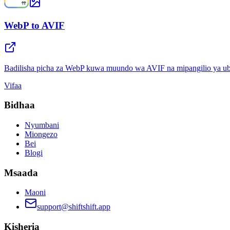
WebP to AVIF
Badilisha picha za WebP kuwa muundo wa AVIF na mipangilio ya ub
Vifaa
Bidhaa
Nyumbani
Miongezo
Bei
Blogi
Msaada
Maoni
support@shiftshift.app
Kisheria