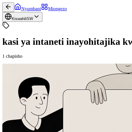
Nyumbani
Miongezo
Kiswahili
SW
kasi ya intaneti inayohitajika kw
1
chapisho