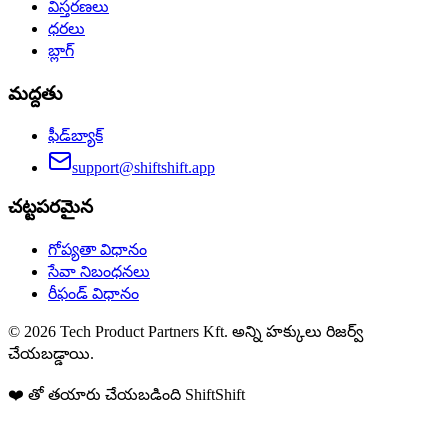
విస్తరణలు
ధరలు
బ్లాగ్
మద్దతు
ఫీడ్‌బ్యాక్
support@shiftshift.app
చట్టపరమైన
గోప్యతా విధానం
సేవా నిబంధనలు
రీఫండ్ విధానం
©
2026
Tech Product Partners Kft.
అన్ని హక్కులు రిజర్వ్
చేయబడ్డాయి.
❤️ తో తయారు చేయబడింది
ShiftShift