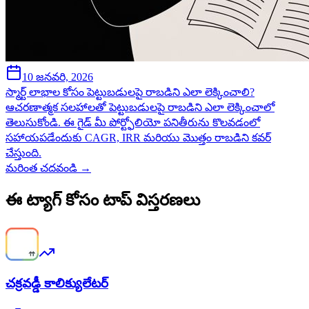
10 జనవరి, 2026
స్మార్ట్ లాభాల కోసం పెట్టుబడులపై రాబడిని ఎలా లెక్కించాలి?
ఆచరణాత్మక సలహాలతో పెట్టుబడులపై రాబడిని ఎలా లెక్కించాలో
తెలుసుకోండి. ఈ గైడ్ మీ పోర్ట్ఫోలియో పనితీరును కొలవడంలో
సహాయపడేందుకు CAGR, IRR మరియు మొత్తం రాబడిని కవర్
చేస్తుంది.
మరింత చదవండి →
ఈ ట్యాగ్ కోసం టాప్ విస్తరణలు
చక్రవడ్డీ కాలిక్యులేటర్