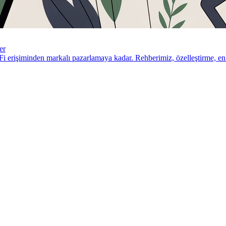
er
Fi erişiminden markalı pazarlamaya kadar. Rehberimiz, özelleştirme, en i