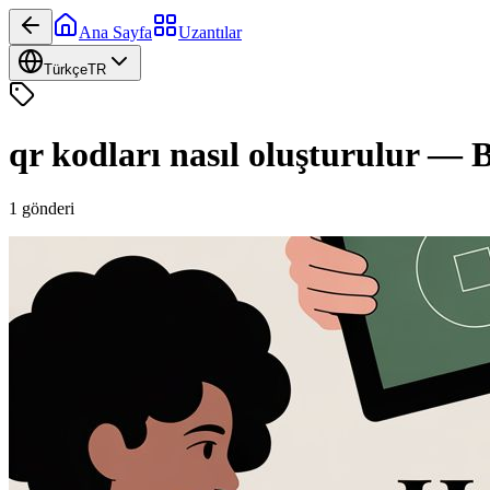
Ana Sayfa
Uzantılar
Türkçe
TR
qr kodları nasıl oluşturulur
—
B
1
gönderi