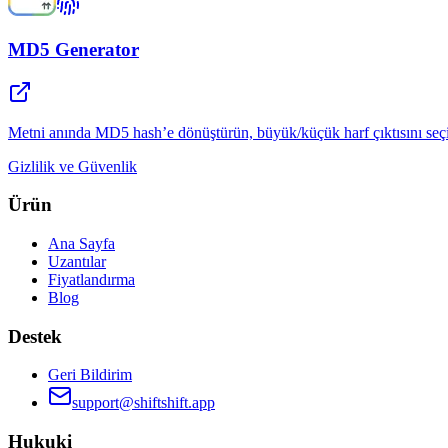
MD5 Generator
Metni anında MD5 hash’e dönüştürün, büyük/küçük harf çıktısını seçi
Gizlilik ve Güvenlik
Ürün
Ana Sayfa
Uzantılar
Fiyatlandırma
Blog
Destek
Geri Bildirim
support@shiftshift.app
Hukuki