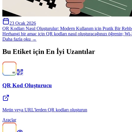
23 Ocak 2026
QR Kodları Nasıl Oluşturulur: Modern Kullanım için Pratik Bir Rehb
Herhangi bir amaç için QR kodları nasıl oluşturacağınızı öğrenin; Wi-
Daha fazla oku →
Bu Etiket için En İyi Uzantılar
QR Kod Oluşturucu
Metin veya URL'lerden QR kodları oluşturun
Araçlar