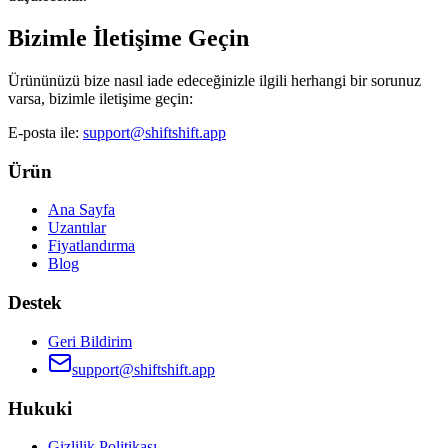
Bizimle İletişime Geçin
Ürününüzü bize nasıl iade edeceğinizle ilgili herhangi bir sorunuz
varsa, bizimle iletişime geçin:
E-posta ile:
support@shiftshift.app
Ürün
Ana Sayfa
Uzantılar
Fiyatlandırma
Blog
Destek
Geri Bildirim
support@shiftshift.app
Hukuki
Gizlilik Politikası