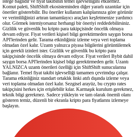
isteğe bağlıdır ve fiyat takibinin temel işlevselliğini etkilemez.
Komut paleti, ShiftShift ekosisteminden diğer yararlı uzantılar için
öneriler gösterebilir. Bu öneriler kullanım kalıplarınıza göre görünür
ve verimliliğinizi artıran tamamlayıcı araçları keşfetmenize yardımcı
olur. Görmek istemiyorsanız herhangi bir öneriyi reddedebilirsiniz.
Gizlilik ve güvenlik bu kripto para takipçisinde öncelik olmaya
devam ediyor. Fiyat verileri kişisel bilgi gerektirmeden saygın borsa
API'lerinden gelir. Tarama etkinliğiniz izleme veya veri toplama
olmadan özel kalır. Uzantı yalnızca piyasa bilgilerini görüntülemek
için gerekli izinleri ister. Gizlilik ve güvenlik bu kripto para
takipçisinde öncelik olmaya devam ediyor. Fiyat verileri Bybit dahil
saygın borsa API'lerinden kişisel bilgi gerektirmeden gelir. Uzantı
YALNIZCA uzantı önerileri özelliği için ShiftShift sunucularına
bağlanır. Temel fiyat takibi işlevselliği tamamen çevrimdışı çalışır.
Tarama etkinliğiniz standart ortaklık linki atıfı dışında izleme veya
veri toplama olmadan özel kalır. Sezgisel arayüz, bu crypto rates
takipçisini herkes için erişilebilir kılar. Karmaşık kurulum gerekmez,
teknik bilgi gerekmez. Sadece yükleyin ve tam olarak önemli olanı
gösteren temiz, düzenli bir ekranla kripto para fiyatlarını izlemeye
başlayın.