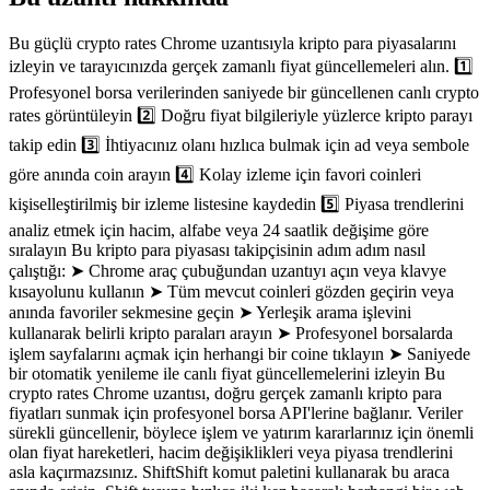
Bu güçlü crypto rates Chrome uzantısıyla kripto para piyasalarını
izleyin ve tarayıcınızda gerçek zamanlı fiyat güncellemeleri alın. 1️⃣
Profesyonel borsa verilerinden saniyede bir güncellenen canlı crypto
rates görüntüleyin 2️⃣ Doğru fiyat bilgileriyle yüzlerce kripto parayı
takip edin 3️⃣ İhtiyacınız olanı hızlıca bulmak için ad veya sembole
göre anında coin arayın 4️⃣ Kolay izleme için favori coinleri
kişiselleştirilmiş bir izleme listesine kaydedin 5️⃣ Piyasa trendlerini
analiz etmek için hacim, alfabe veya 24 saatlik değişime göre
sıralayın Bu kripto para piyasası takipçisinin adım adım nasıl
çalıştığı: ➤ Chrome araç çubuğundan uzantıyı açın veya klavye
kısayolunu kullanın ➤ Tüm mevcut coinleri gözden geçirin veya
anında favoriler sekmesine geçin ➤ Yerleşik arama işlevini
kullanarak belirli kripto paraları arayın ➤ Profesyonel borsalarda
işlem sayfalarını açmak için herhangi bir coine tıklayın ➤ Saniyede
bir otomatik yenileme ile canlı fiyat güncellemelerini izleyin Bu
crypto rates Chrome uzantısı, doğru gerçek zamanlı kripto para
fiyatları sunmak için profesyonel borsa API'lerine bağlanır. Veriler
sürekli güncellenir, böylece işlem ve yatırım kararlarınız için önemli
olan fiyat hareketleri, hacim değişiklikleri veya piyasa trendlerini
asla kaçırmazsınız. ShiftShift komut paletini kullanarak bu araca