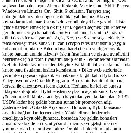
anında erişin. Shift tuşuna hızlıca iki kez basarak herhangi bir web
sayfasından paleti açın. Alternatif olarak, Mac'te Cmd+Shift+P veya
Windows ve Linux'ta Ctrl+Shift+P kullanın. Tarayıcı araç
çubuğundaki uzantı simgesine de tıklayabilirsiniz. Klavye
kısayollarını kullanarak arayüzde verimli bir şekilde gezinin. Liste
içinde hareket etmek için ok tuşlarını, öğeleri seçmek için Enter ve
geri dönmek veya kapatmak için Esc kullanın. Uzantı 52 arayüz
dilini destekler ve ayarlarda Açık, Koyu ve Sistem seçenekleriyle
tema özelleştirmesi sunar. Bu canlı crypto rates uzantısının yaygın
kullanım durumları: • Bitcoin fiyat hareketlerini ve diğer büyük
kripto paraları anında izleyin • İşlem fırsatlarını ve piyasa trendlerini
belirlemek için altcoin fiyatlarını takip edin • Tekrar tekrar aramadan
özel bir listede favori coinleri izleyin • Farklı dijital varlıklar arasında
kripto para fiyatlarını hızlıca karşılaştırın • Diğer web sitelerinde
gezinirken piyasa değişiklikleri hakkında bilgili kalın Bybit Borsası
Entegrasyonu ve Ortaklık Programı: Bu uzantı, Bybit kripto para
borsası ile entegrasyon içermektedir. Herhangi bir kripto paraya
tıklayarak doğrudan Bybit'te işlem sayfasını açabilirsiniz. Uzantı,
yönlendirme linkimiz aracılığıyla kayıt olan yeni kullanıcılara 6,135
USD'a kadar hoş geldin bonusu sunan bir promosyon afişi
göstermektedir. Ortaklık Açıklaması: Bu uzantı, Bybit borsasına
ortaklık bağlantıları içermektedir. Yönlendirme linklerimiz
aracılığıyla kayıt olduğunuzda, borsadan hoş geldin bonusları
alırsınız ve biz de bu uzantıyı sürdürmemize ve geliştirmemize
yardımcı olan bir komisyon alırız. Ortaklık linklerinin kullanımı