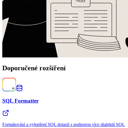
Doporučené rozšíření
SQL Formatter
Formátování a vylepšení SQL dotazů s podporou více dialektů SQL