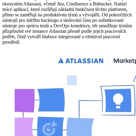
ekosystém Atlassian, včetně Jira, Confluence a Bitbucket. Nabízí
tisíce aplikací, které rozšiřují základní funkčnost těchto platforem,
přímo se zaměřují na produktivitu týmů a vývojářů. Od pokročilých
nástrojů pro údržbu backlogu a sledování času po sofistikované
nástroje pro správu testů a DevOps konektory, trh umožňuje týmům
přizpůsobit své instance Atlassian přesně podle jejich pracovních
potřeb, čímž vytváří hluboce integrované a efektivní pracovní
prostředí.