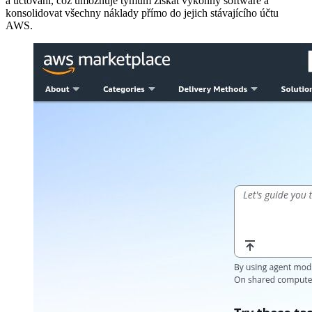
a účtování, což umožňuje týmům získat výkonný software a
konsolidovat všechny náklady přímo do jejich stávajícího účtu
AWS.