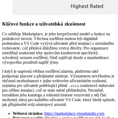
Klíčové funkce a uživatelská zkušenost
Co odlišuje Marketplace, je jeho bezpečnostní model a funkce na
podnikové úrovni. Všechna rozšíření mohou být digitálně
podepsána a VS Code vyzývá uživatele před instalací z neznámého
vydavatele, což přidává důležitou vrstvu důvěry. Pro organizace
umožňují soukromé trhy správcům kurátorovat specifický,
schválený seznam rozšíření, čímž zajišťují shodu a standardizaci
vývojového prostředí napříč týmy.
I když je naprostá většina rozšíření zdarma, platforma také
podporuje placené a předplatné nástroje. Významnou nevýhodou je
občasná neohrabanost v jejím webovém uživatelském rozhraní,
zejména pro uživatele potřebující přímé
souborové stahování
.vsix
pro offline instalaci, což se stalo méně přehledným. Nicméně,
rozsáhlost jeho katalogu a robustní historie verzování z něj činí
nezbytný zdroj pro každého uživatele VS Code, který hledá způsob,
jak přizpůsobit svůj nástrojový arzenál.
Webová stránka:
https://marketplace.visualstudio.com