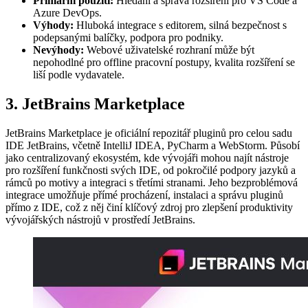
Primární použití:
Hledání a správa rozšíření pro VS Code a
Azure DevOps.
Výhody:
Hluboká integrace s editorem, silná bezpečnost s
podepsanými balíčky, podpora pro podniky.
Nevýhody:
Webové uživatelské rozhraní může být
nepohodlné pro offline pracovní postupy, kvalita rozšíření se
liší podle vydavatele.
3. JetBrains Marketplace
JetBrains Marketplace je oficiální repozitář pluginů pro celou sadu
IDE JetBrains, včetně IntelliJ IDEA, PyCharm a WebStorm. Působí
jako centralizovaný ekosystém, kde vývojáři mohou najít nástroje
pro rozšíření funkčnosti svých IDE, od pokročilé podpory jazyků a
rámců po motivy a integraci s třetími stranami. Jeho bezproblémová
integrace umožňuje přímé procházení, instalaci a správu pluginů
přímo z IDE, což z něj činí klíčový zdroj pro zlepšení produktivity
vývojářských nástrojů v prostředí JetBrains.