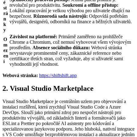
é
revoluční pro produktivitu.
Soukromí a offline přístup:
st
Lokální zpracování je velkou výhodou pro uživatele dbající na
rá
bezpečnost.
Různorodá sada nástrojů:
Odpovídá potřebám
n
vývojářů, designérů, odborníků na finance a běžných uživatelů.
k
y
Závislost na platformě:
Primárně zaměřeno na prohlížeče
O
Chrome a Chromium, což nemusí vyhovovat všem vývojovým
m
prostředím.
Absence sociálního důkazu:
Webová stránka
ez
nevystavuje prominentně ceny, zákaznické reference nebo
en
certifikace třetích stran, což vyžaduje, aby si uživatelé sami
í
vyhodnotili její vhodnost.
Webová stránka:
https://shiftshift.app
2. Visual Studio Marketplace
Visual Studio Marketplace je centrálním uzlem pro objevování a
instalaci rozšíření, která zrychlují Visual Studio Code a Azure
DevOps. Slouží jako primární zdroj pro nespočet nástrojů pro
produktivitu vývojářů, od základních linterů a formátovačů jako
ESLint a Prettier po pokročilé AI asistenty pro kódování a
specializovanou jazykovou podporu. Jeho hluboká, nativní integrace
s VS Code umožňuje bezproblémovou instalaci a aktualizace jedním