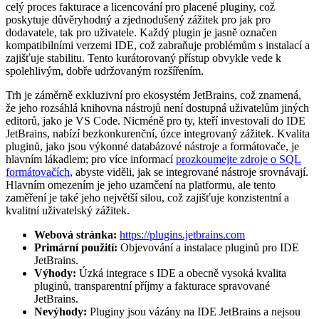
celý proces fakturace a licencování pro placené pluginy, což
poskytuje důvěryhodný a zjednodušený zážitek pro jak pro
dodavatele, tak pro uživatele. Každý plugin je jasně označen
kompatibilními verzemi IDE, což zabraňuje problémům s instalací a
zajišťuje stabilitu. Tento kurátorovaný přístup obvykle vede k
spolehlivým, dobře udržovaným rozšířením.
Trh je záměrně exkluzivní pro ekosystém JetBrains, což znamená,
že jeho rozsáhlá knihovna nástrojů není dostupná uživatelům jiných
editorů, jako je VS Code. Nicméně pro ty, kteří investovali do IDE
JetBrains, nabízí bezkonkurenční, úzce integrovaný zážitek. Kvalita
pluginů, jako jsou výkonné databázové nástroje a formátovače, je
hlavním lákadlem; pro více informací
prozkoumejte zdroje o SQL
formátovačích
, abyste viděli, jak se integrované nástroje srovnávají.
Hlavním omezením je jeho uzamčení na platformu, ale tento
zaměření je také jeho největší silou, což zajišťuje konzistentní a
kvalitní uživatelský zážitek.
Webová stránka:
https://plugins.jetbrains.com
Primární použití:
Objevování a instalace pluginů pro IDE
JetBrains.
Výhody:
Úzká integrace s IDE a obecně vysoká kvalita
pluginů, transparentní příjmy a fakturace spravované
JetBrains.
Nevýhody:
Pluginy jsou vázány na IDE JetBrains a nejsou