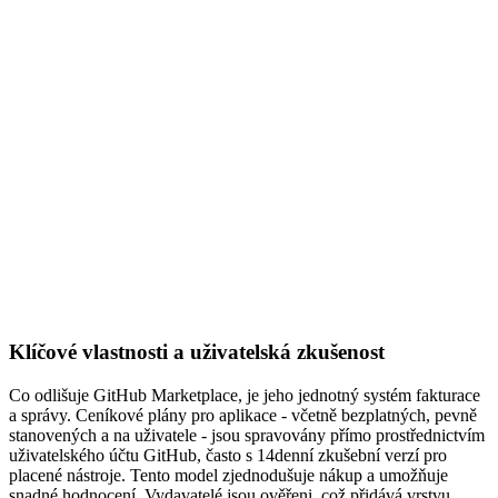
Klíčové vlastnosti a uživatelská zkušenost
Co odlišuje GitHub Marketplace, je jeho jednotný systém fakturace
a správy. Ceníkové plány pro aplikace - včetně bezplatných, pevně
stanovených a na uživatele - jsou spravovány přímo prostřednictvím
uživatelského účtu GitHub, často s 14denní zkušební verzí pro
placené nástroje. Tento model zjednodušuje nákup a umožňuje
snadné hodnocení. Vydavatelé jsou ověřeni, což přidává vrstvu