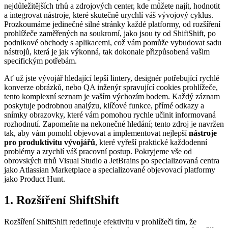
nejdůležitějších trhů a zdrojových center, kde můžete najít, hodnotit
a integrovat nástroje, které skutečně urychlí váš vývojový cyklus.
Prozkoumáme jedinečné silné stránky každé platformy, od rozšíření
prohlížeče zaměřených na soukromí, jako jsou ty od ShiftShift, po
podnikové obchody s aplikacemi, což vám pomůže vybudovat sadu
nástrojů, která je jak výkonná, tak dokonale přizpůsobená vašim
specifickým potřebám.
Ať už jste vývojář hledající lepší lintery, designér potřebující rychlé
konverze obrázků, nebo QA inženýr spravující cookies prohlížeče,
tento komplexní seznam je vaším výchozím bodem. Každý záznam
poskytuje podrobnou analýzu, klíčové funkce, přímé odkazy a
snímky obrazovky, které vám pomohou rychle učinit informovaná
rozhodnutí. Zapomeňte na nekonečné hledání; tento zdroj je navržen
tak, aby vám pomohl objevovat a implementovat nejlepší
nástroje
pro produktivitu vývojářů
, které vyřeší praktické každodenní
problémy a zrychlí váš pracovní postup. Pokryjeme vše od
obrovských trhů Visual Studio a JetBrains po specializovaná centra
jako Atlassian Marketplace a specializované objevovací platformy
jako Product Hunt.
1. Rozšíření ShiftShift
Rozšíření ShiftShift redefinuje efektivitu v prohlížeči tím, že