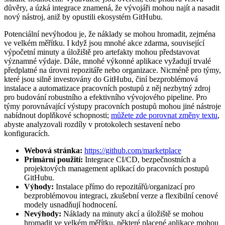
důvěry, a úzká integrace znamená, že vývojáři mohou najít a nasadit
nový nástroj, aniž by opustili ekosystém GitHubu.
Potenciální nevýhodou je, že náklady se mohou hromadit, zejména
ve velkém měřítku. I když jsou mnohé akce zdarma, související
výpočetní minuty a úložiště pro artefakty mohou představovat
významné výdaje. Dále, mnohé výkonné aplikace vyžadují trvalé
předplatné na úrovni repozitáře nebo organizace. Nicméně pro týmy,
které jsou silně investovány do GitHubu, činí bezproblémová
instalace a automatizace pracovních postupů z něj nezbytný zdroj
pro budování robustního a efektivního vývojového pipeline. Pro
týmy porovnávající výstupy pracovních postupů mohou jiné nástroje
nabídnout doplňkové schopnosti;
můžete zde porovnat změny textu
,
abyste analyzovali rozdíly v protokolech sestavení nebo
konfiguracích.
Webová stránka:
https://github.com/marketplace
Primární použití:
Integrace CI/CD, bezpečnostních a
projektových management aplikací do pracovních postupů
GitHubu.
Výhody:
Instalace přímo do repozitářů/organizací pro
bezproblémovou integraci, zkušební verze a flexibilní cenové
modely usnadňují hodnocení.
Nevýhody:
Náklady na minuty akcí a úložiště se mohou
hromadit ve velkém měřítku, některé placené aplikace mohou