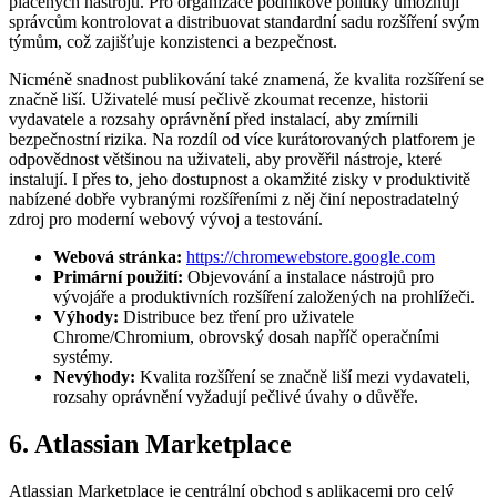
placených nástrojů. Pro organizace podnikové politiky umožňují
správcům kontrolovat a distribuovat standardní sadu rozšíření svým
týmům, což zajišťuje konzistenci a bezpečnost.
Nicméně snadnost publikování také znamená, že kvalita rozšíření se
značně liší. Uživatelé musí pečlivě zkoumat recenze, historii
vydavatele a rozsahy oprávnění před instalací, aby zmírnili
bezpečnostní rizika. Na rozdíl od více kurátorovaných platforem je
odpovědnost většinou na uživateli, aby prověřil nástroje, které
instalují. I přes to, jeho dostupnost a okamžité zisky v produktivitě
nabízené dobře vybranými rozšířeními z něj činí nepostradatelný
zdroj pro moderní webový vývoj a testování.
Webová stránka:
https://chromewebstore.google.com
Primární použití:
Objevování a instalace nástrojů pro
vývojáře a produktivních rozšíření založených na prohlížeči.
Výhody:
Distribuce bez tření pro uživatele
Chrome/Chromium, obrovský dosah napříč operačními
systémy.
Nevýhody:
Kvalita rozšíření se značně liší mezi vydavateli,
rozsahy oprávnění vyžadují pečlivé úvahy o důvěře.
6. Atlassian Marketplace
Atlassian Marketplace je centrální obchod s aplikacemi pro celý