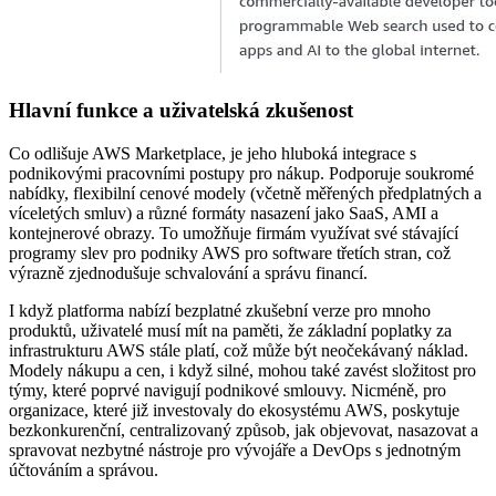
Hlavní funkce a uživatelská zkušenost
Co odlišuje AWS Marketplace, je jeho hluboká integrace s
podnikovými pracovními postupy pro nákup. Podporuje soukromé
nabídky, flexibilní cenové modely (včetně měřených předplatných a
víceletých smluv) a různé formáty nasazení jako SaaS, AMI a
kontejnerové obrazy. To umožňuje firmám využívat své stávající
programy slev pro podniky AWS pro software třetích stran, což
výrazně zjednodušuje schvalování a správu financí.
I když platforma nabízí bezplatné zkušební verze pro mnoho
produktů, uživatelé musí mít na paměti, že základní poplatky za
infrastrukturu AWS stále platí, což může být neočekávaný náklad.
Modely nákupu a cen, i když silné, mohou také zavést složitost pro
týmy, které poprvé navigují podnikové smlouvy. Nicméně, pro
organizace, které již investovaly do ekosystému AWS, poskytuje
bezkonkurenční, centralizovaný způsob, jak objevovat, nasazovat a
spravovat nezbytné nástroje pro vývojáře a DevOps s jednotným
účtováním a správou.