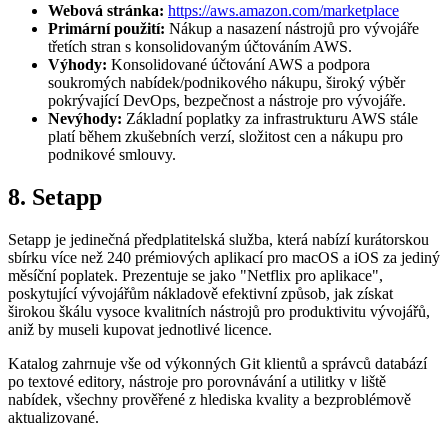
Webová stránka:
https://aws.amazon.com/marketplace
Primární použití:
Nákup a nasazení nástrojů pro vývojáře
třetích stran s konsolidovaným účtováním AWS.
Výhody:
Konsolidované účtování AWS a podpora
soukromých nabídek/podnikového nákupu, široký výběr
pokrývající DevOps, bezpečnost a nástroje pro vývojáře.
Nevýhody:
Základní poplatky za infrastrukturu AWS stále
platí během zkušebních verzí, složitost cen a nákupu pro
podnikové smlouvy.
8. Setapp
Setapp je jedinečná předplatitelská služba, která nabízí kurátorskou
sbírku více než 240 prémiových aplikací pro macOS a iOS za jediný
měsíční poplatek. Prezentuje se jako "Netflix pro aplikace",
poskytující vývojářům nákladově efektivní způsob, jak získat
širokou škálu vysoce kvalitních nástrojů pro produktivitu vývojářů,
aniž by museli kupovat jednotlivé licence.
Katalog zahrnuje vše od výkonných Git klientů a správců databází
po textové editory, nástroje pro porovnávání a utilitky v liště
nabídek, všechny prověřené z hlediska kvality a bezproblémově
aktualizované.