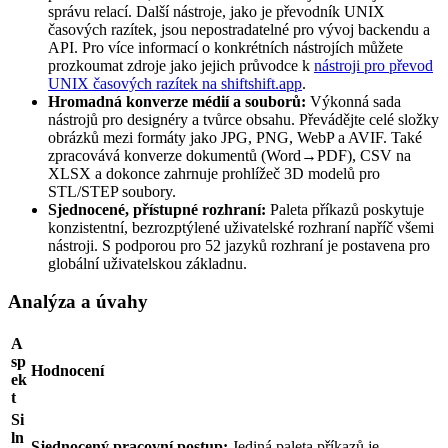
správu relací. Další nástroje, jako je převodník UNIX
časových razítek, jsou nepostradatelné pro vývoj backendu a
API. Pro více informací o konkrétních nástrojích můžete
prozkoumat zdroje jako jejich průvodce k
nástroji pro převod
UNIX časových razítek na shiftshift.app
.
Hromadná konverze médií a souborů:
Výkonná sada
nástrojů pro designéry a tvůrce obsahu. Převádějte celé složky
obrázků mezi formáty jako JPG, PNG, WebP a AVIF. Také
zpracovává konverze dokumentů (Word→PDF), CSV na
XLSX a dokonce zahrnuje prohlížeč 3D modelů pro
STL/STEP soubory.
Sjednocené, přístupné rozhraní:
Paleta příkazů poskytuje
konzistentní, bezrozptýlené uživatelské rozhraní napříč všemi
nástroji. S podporou pro 52 jazyků rozhraní je postavena pro
globální uživatelskou základnu.
Analýza a úvahy
A
sp
Hodnocení
ek
t
Si
ln
Sjednocený pracovní postup:
Jediná paleta příkazů je