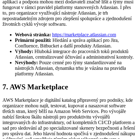
aplikací a podpora mohou mezi dodavateli značně lišit a týmy musí
fungovat v rámci pravidel platformy stanovených Atlassian. I přes
to, pro organizace využívající nástroje Atlassian, je trh
nepostradatelným zdrojem pro zlepšení spolupráce a zjednodušení
životních cyklů vývoje softwaru.
Webová stránka:
https://marketplace.atlassian.com
Primární použití:
Hledání a správa aplikací pro Jira,
Confluence, Bitbucket a další produkty Atlassian.
Výhody:
Hluboká integrace do pracovních toků produktů
Atlassian, centralizované účtování a administrativní kontroly.
Nevýhody:
Pouze cenné pro týmy standardizované na
nástrojích Atlassian, dynamika trhu je vázána na pravidla
platformy Atlassian.
7. AWS Marketplace
AWS Marketplace je digitální katalog připravený pro podniky, kde
organizace mohou najít, testovat, kupovat a nasazovat software
třetích stran, který běží na Amazon Web Services. Pro vývojáře
nabízí širokou škálu nástrojů pro produktivitu vývojářů
integrovaných do infrastruktury, od kompletních CI/CD platforem a
sad pro sledování až po specializované skenery bezpečnosti a řešení
pro správu dat. Jeho hlavní hodnota spočívá v zjednodušení nákupu