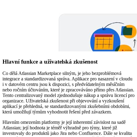
Hlavní funkce a uživatelská zkušenost
Co dělá Atlassian Marketplace silným, je jeho bezproblémová
integrace a standardizovaná správa. Aplikace pro nasazení v cloudu
i v datovém centru jsou k dispozici, s předvídatelným měsíčním
nebo ročním účtováním, které je zpracováváno přímo přes Atlassian.
Tento centralizovaný model zjednodušuje nákup a správu licencí pro
organizace. Uživatelská zkušenost při objevování a vyzkoušení
aplikací je přehledná, se standardizovanými zkušebními obdobími,
která umožňují týmům vyhodnotit řešení před závazkem.
Hlavním omezením platformy je její inherentní závislost na sadě
Atlassian; její hodnota je téměř výhradně pro týmy, které již
investovaly do produktů jako Jira nebo Confluence. Dále se kvalita