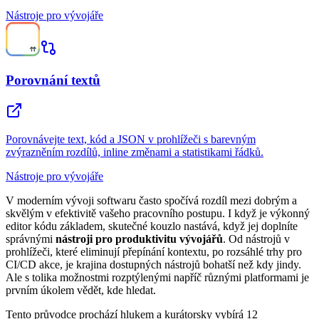
Nástroje pro vývojáře
Porovnání textů
Porovnávejte text, kód a JSON v prohlížeči s barevným
zvýrazněním rozdílů, inline změnami a statistikami řádků.
Nástroje pro vývojáře
V moderním vývoji softwaru často spočívá rozdíl mezi dobrým a
skvělým v efektivitě vašeho pracovního postupu. I když je výkonný
editor kódu základem, skutečné kouzlo nastává, když jej doplníte
správnými
nástroji pro produktivitu vývojářů
. Od nástrojů v
prohlížeči, které eliminují přepínání kontextu, po rozsáhlé trhy pro
CI/CD akce, je krajina dostupných nástrojů bohatší než kdy jindy.
Ale s tolika možnostmi rozptýlenými napříč různými platformami je
prvním úkolem vědět, kde hledat.
Tento průvodce prochází hlukem a kurátorsky vybírá 12