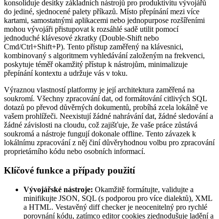
konsoliduje desítky základních nástrojů pro produktivitu vývojářů
do jediné, sjednocené palety příkazů. Místo přepínání mezi více
kartami, samostatnými aplikacemi nebo jednopurpose rozšířeními
mohou vývojáři přistupovat k rozsáhlé sadě utilit pomocí
jednoduché klávesové zkratky (Double-Shift nebo
Cmd/Ctrl+Shift+P). Tento přístup zaměřený na klávesnici,
kombinovaný s algoritmem vyhledávání založeným na frekvenci,
poskytuje téměř okamžitý přístup k nástrojům, minimalizuje
přepínání kontextu a udržuje vás v toku.
Výraznou vlastností platformy je její architektura zaměřená na
soukromí. Všechny zpracování dat, od formátování citlivých SQL
dotazů po převod důvěrných dokumentů, probíhá zcela lokálně ve
vašem prohlížeči. Neexistují žádné nahrávání dat, žádné sledování a
žádné závislosti na cloudu, což zajišťuje, že vaše práce zůstává
soukromá a nástroje fungují dokonale offline. Tento závazek k
lokálnímu zpracování z něj činí důvěryhodnou volbu pro zpracování
proprietárního kódu nebo osobních informací.
Klíčové funkce a případy použití
Vývojářské nástroje:
Okamžitě formátujte, validujte a
minifikujte JSON, SQL (s podporou pro více dialektů), XML
a HTML. Vestavěný diff checker je neocenitelný pro rychlé
porovnání kódu, zatímco editor cookies zjednodušuje ladění a