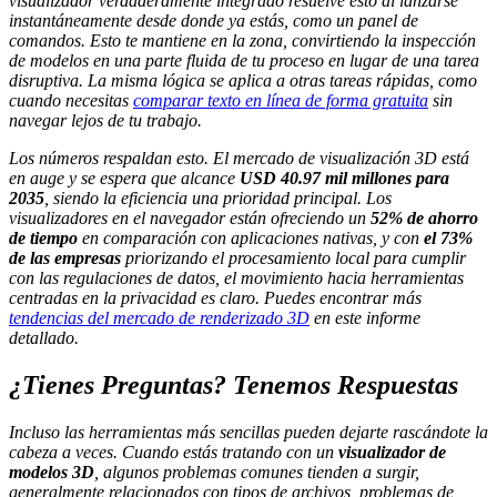
visualizador verdaderamente integrado resuelve esto al lanzarse
instantáneamente desde donde ya estás, como un panel de
comandos. Esto te mantiene en la zona, convirtiendo la inspección
de modelos en una parte fluida de tu proceso en lugar de una tarea
disruptiva. La misma lógica se aplica a otras tareas rápidas, como
cuando necesitas
comparar texto en línea de forma gratuita
sin
navegar lejos de tu trabajo.
Los números respaldan esto. El mercado de visualización 3D está
en auge y se espera que alcance
USD 40.97 mil millones para
2035
, siendo la eficiencia una prioridad principal. Los
visualizadores en el navegador están ofreciendo un
52% de ahorro
de tiempo
en comparación con aplicaciones nativas, y con
el 73%
de las empresas
priorizando el procesamiento local para cumplir
con las regulaciones de datos, el movimiento hacia herramientas
centradas en la privacidad es claro. Puedes encontrar más
tendencias del mercado de renderizado 3D
en este informe
detallado.
¿Tienes Preguntas? Tenemos Respuestas
Incluso las herramientas más sencillas pueden dejarte rascándote la
cabeza a veces. Cuando estás tratando con un
visualizador de
modelos 3D
, algunos problemas comunes tienden a surgir,
generalmente relacionados con tipos de archivos, problemas de