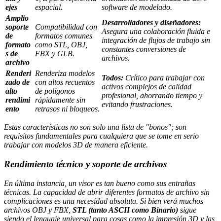
ejes
espacial.
software de modelado.
Amplio
Desarrolladores y diseñadores:
soporte
Compatibilidad con
Asegura una colaboración fluida e
de
formatos comunes
integración de flujos de trabajo sin
formato
como STL, OBJ,
constantes conversiones de
s de
FBX y GLB.
archivos.
archivo
Renderi
Renderiza modelos
Todos:
Crítico para trabajar con
zado de
con altos recuentos
activos complejos de calidad
alto
de polígonos
profesional, ahorrando tiempo y
rendimi
rápidamente sin
evitando frustraciones.
ento
retrasos ni bloqueos.
Estas características no son solo una lista de "bonos"; son
requisitos fundamentales para cualquiera que se tome en serio
trabajar con modelos 3D de manera eficiente.
Rendimiento técnico y soporte de archivos
En última instancia, un visor es tan bueno como sus entrañas
técnicas. La capacidad de abrir diferentes formatos de archivo sin
complicaciones es una necesidad absoluta. Si bien verá muchos
archivos OBJ y FBX,
STL (tanto ASCII como Binario)
sigue
siendo el lenguaje universal para cosas como la impresión 3D y las