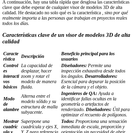
A continuación, hay una tabla rápida que desglosa las características
clave que debe esperar de cualquier visor de modelos 3D de alta
calidad. He destacado no solo qué es la característica
, sino por qué
realmente importa a las personas que trabajan en proyectos reales
todos los días.
Características clave de un visor de modelos 3D de alta
calidad
Caracte
Beneficio principal para los
Descripción
rística
usuarios
Control
La capacidad de
Diseñadores:
Permite una
es
desplazar, hacer
inspección exhaustiva desde todos
interacti
zoom y rotar el
los ángulos.
Desarrolladores:
vos
modelo de manera
Esencial para depurar la posición
básicos
fluida.
de la cámara y el objeto.
Ingenieros de QA:
Ayuda a
Alterna entre el
Modo
identificar fallas ocultas en la
modelo sólido y su
de
geometría o artefactos de
estructura de malla
alambre
renderizado.
Diseñadores:
Útil para
subyacente.
optimizar el recuento de polígonos.
Mostrar
Superpone una
Todos:
Proporciona una sensación
cuadríc
cuadrícula y ejes X,
inmediata de escala, proporción y
ula y
Y, Z para referencia
orientación sin necesidad de abrir