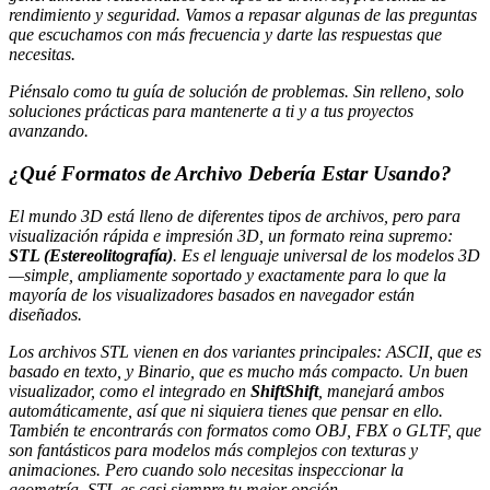
rendimiento y seguridad. Vamos a repasar algunas de las preguntas
que escuchamos con más frecuencia y darte las respuestas que
necesitas.
Piénsalo como tu guía de solución de problemas. Sin relleno, solo
soluciones prácticas para mantenerte a ti y a tus proyectos
avanzando.
¿Qué Formatos de Archivo Debería Estar Usando?
El mundo 3D está lleno de diferentes tipos de archivos, pero para
visualización rápida e impresión 3D, un formato reina supremo:
STL (Estereolitografía)
. Es el lenguaje universal de los modelos 3D
—simple, ampliamente soportado y exactamente para lo que la
mayoría de los visualizadores basados en navegador están
diseñados.
Los archivos STL vienen en dos variantes principales: ASCII, que es
basado en texto, y Binario, que es mucho más compacto. Un buen
visualizador, como el integrado en
ShiftShift
, manejará ambos
automáticamente, así que ni siquiera tienes que pensar en ello.
También te encontrarás con formatos como OBJ, FBX o GLTF, que
son fantásticos para modelos más complejos con texturas y
animaciones. Pero cuando solo necesitas inspeccionar la
geometría, STL es casi siempre tu mejor opción.