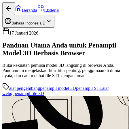
Beranda
Ekstensi
Bahasa Indonesia
ID
17 Januari 2026
Panduan Utama Anda untuk Penampil
Model 3D Berbasis Browser
Buka kekuatan pemirsa model 3D langsung di browser Anda.
Panduan ini menjelaskan fitur-fitur penting, penggunaan di dunia
nyata, dan cara melihat file STL dengan aman.
alat pengembang
penampil model 3D
penampil STL
alat
webgl
penampil file 3D