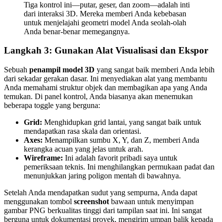
Tiga kontrol ini—putar, geser, dan zoom—adalah inti
dari interaksi 3D. Mereka memberi Anda kebebasan
untuk menjelajahi geometri model Anda seolah-olah
Anda benar-benar memegangnya.
Langkah 3: Gunakan Alat Visualisasi dan Ekspor
Sebuah
penampil model 3D
yang sangat baik memberi Anda lebih
dari sekadar gerakan dasar. Ini menyediakan alat yang membantu
Anda memahami struktur objek dan membagikan apa yang Anda
temukan. Di panel kontrol, Anda biasanya akan menemukan
beberapa toggle yang berguna:
Grid:
Menghidupkan grid lantai, yang sangat baik untuk
mendapatkan rasa skala dan orientasi.
Axes:
Menampilkan sumbu X, Y, dan Z, memberi Anda
kerangka acuan yang jelas untuk arah.
Wireframe:
Ini adalah favorit pribadi saya untuk
pemeriksaan teknis. Ini menghilangkan permukaan padat dan
menunjukkan jaring poligon mentah di bawahnya.
Setelah Anda mendapatkan sudut yang sempurna, Anda dapat
menggunakan tombol
screenshot
bawaan untuk menyimpan
gambar PNG berkualitas tinggi dari tampilan saat ini. Ini sangat
berguna untuk dokumentasi proyek, mengirim umpan balik kepada