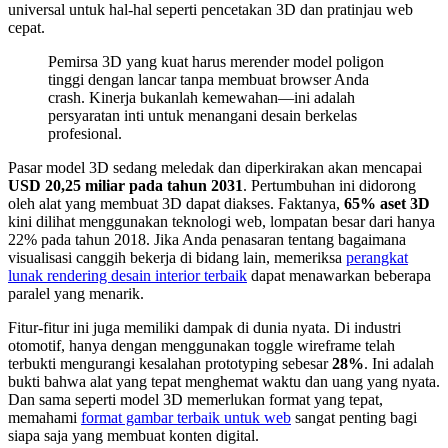
universal untuk hal-hal seperti pencetakan 3D dan pratinjau web
cepat.
Pemirsa 3D yang kuat harus merender model poligon
tinggi dengan lancar tanpa membuat browser Anda
crash. Kinerja bukanlah kemewahan—ini adalah
persyaratan inti untuk menangani desain berkelas
profesional.
Pasar model 3D sedang meledak dan diperkirakan akan mencapai
USD 20,25 miliar pada tahun 2031
. Pertumbuhan ini didorong
oleh alat yang membuat 3D dapat diakses. Faktanya,
65% aset 3D
kini dilihat menggunakan teknologi web, lompatan besar dari hanya
22% pada tahun 2018. Jika Anda penasaran tentang bagaimana
visualisasi canggih bekerja di bidang lain, memeriksa
perangkat
lunak rendering desain interior terbaik
dapat menawarkan beberapa
paralel yang menarik.
Fitur-fitur ini juga memiliki dampak di dunia nyata. Di industri
otomotif, hanya dengan menggunakan toggle wireframe telah
terbukti mengurangi kesalahan prototyping sebesar
28%
. Ini adalah
bukti bahwa alat yang tepat menghemat waktu dan uang yang nyata.
Dan sama seperti model 3D memerlukan format yang tepat,
memahami
format gambar terbaik untuk web
sangat penting bagi
siapa saja yang membuat konten digital.