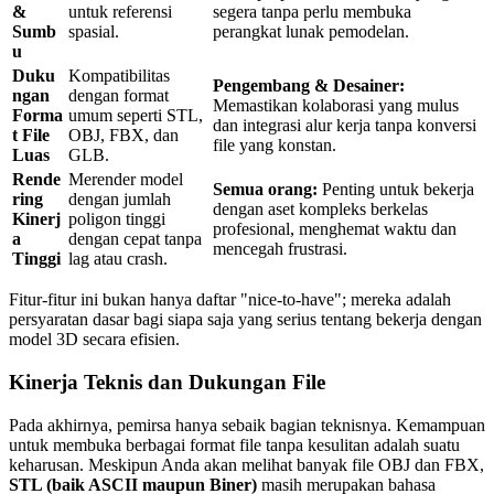
&
untuk referensi
segera tanpa perlu membuka
Sumb
spasial.
perangkat lunak pemodelan.
u
Duku
Kompatibilitas
Pengembang & Desainer:
ngan
dengan format
Memastikan kolaborasi yang mulus
Forma
umum seperti STL,
dan integrasi alur kerja tanpa konversi
t File
OBJ, FBX, dan
file yang konstan.
Luas
GLB.
Rende
Merender model
Semua orang:
Penting untuk bekerja
ring
dengan jumlah
dengan aset kompleks berkelas
Kinerj
poligon tinggi
profesional, menghemat waktu dan
a
dengan cepat tanpa
mencegah frustrasi.
Tinggi
lag atau crash.
Fitur-fitur ini bukan hanya daftar "nice-to-have"; mereka adalah
persyaratan dasar bagi siapa saja yang serius tentang bekerja dengan
model 3D secara efisien.
Kinerja Teknis dan Dukungan File
Pada akhirnya, pemirsa hanya sebaik bagian teknisnya. Kemampuan
untuk membuka berbagai format file tanpa kesulitan adalah suatu
keharusan. Meskipun Anda akan melihat banyak file OBJ dan FBX,
STL (baik ASCII maupun Biner)
masih merupakan bahasa