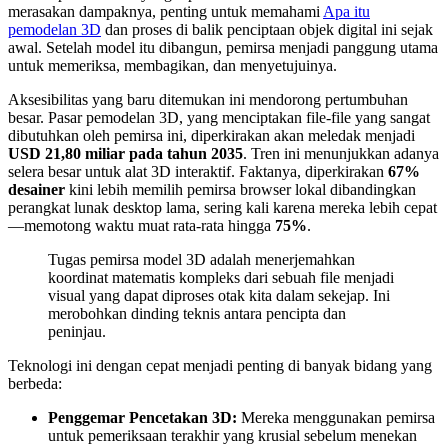
merasakan dampaknya, penting untuk memahami
Apa itu
pemodelan 3D
dan proses di balik penciptaan objek digital ini sejak
awal. Setelah model itu dibangun, pemirsa menjadi panggung utama
untuk memeriksa, membagikan, dan menyetujuinya.
Aksesibilitas yang baru ditemukan ini mendorong pertumbuhan
besar. Pasar pemodelan 3D, yang menciptakan file-file yang sangat
dibutuhkan oleh pemirsa ini, diperkirakan akan meledak menjadi
USD 21,80 miliar pada tahun 2035
. Tren ini menunjukkan adanya
selera besar untuk alat 3D interaktif. Faktanya, diperkirakan
67%
desainer
kini lebih memilih pemirsa browser lokal dibandingkan
perangkat lunak desktop lama, sering kali karena mereka lebih cepat
—memotong waktu muat rata-rata hingga
75%
.
Tugas pemirsa model 3D adalah menerjemahkan
koordinat matematis kompleks dari sebuah file menjadi
visual yang dapat diproses otak kita dalam sekejap. Ini
merobohkan dinding teknis antara pencipta dan
peninjau.
Teknologi ini dengan cepat menjadi penting di banyak bidang yang
berbeda:
Penggemar Pencetakan 3D:
Mereka menggunakan pemirsa
untuk pemeriksaan terakhir yang krusial sebelum menekan