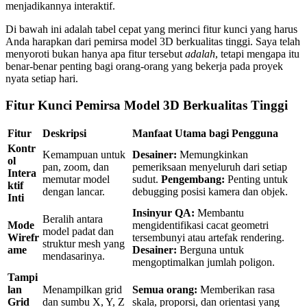
menjadikannya interaktif.
Di bawah ini adalah tabel cepat yang merinci fitur kunci yang harus
Anda harapkan dari pemirsa model 3D berkualitas tinggi. Saya telah
menyoroti bukan hanya apa fitur tersebut
adalah
, tetapi mengapa itu
benar-benar penting bagi orang-orang yang bekerja pada proyek
nyata setiap hari.
Fitur Kunci Pemirsa Model 3D Berkualitas Tinggi
Fitur
Deskripsi
Manfaat Utama bagi Pengguna
Kontr
Kemampuan untuk
Desainer:
Memungkinkan
ol
pan, zoom, dan
pemeriksaan menyeluruh dari setiap
Intera
memutar model
sudut.
Pengembang:
Penting untuk
ktif
dengan lancar.
debugging posisi kamera dan objek.
Inti
Insinyur QA:
Membantu
Beralih antara
Mode
mengidentifikasi cacat geometri
model padat dan
Wirefr
tersembunyi atau artefak rendering.
struktur mesh yang
ame
Desainer:
Berguna untuk
mendasarinya.
mengoptimalkan jumlah poligon.
Tampi
lan
Menampilkan grid
Semua orang:
Memberikan rasa
Grid
dan sumbu X, Y, Z
skala, proporsi, dan orientasi yang