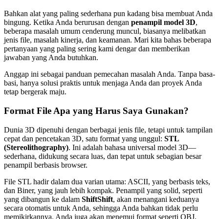
Bahkan alat yang paling sederhana pun kadang bisa membuat Anda
bingung. Ketika Anda berurusan dengan
penampil model 3D
,
beberapa masalah umum cenderung muncul, biasanya melibatkan
jenis file, masalah kinerja, dan keamanan. Mari kita bahas beberapa
pertanyaan yang paling sering kami dengar dan memberikan
jawaban yang Anda butuhkan.
Anggap ini sebagai panduan pemecahan masalah Anda. Tanpa basa-
basi, hanya solusi praktis untuk menjaga Anda dan proyek Anda
tetap bergerak maju.
Format File Apa yang Harus Saya Gunakan?
Dunia 3D dipenuhi dengan berbagai jenis file, tetapi untuk tampilan
cepat dan pencetakan 3D, satu format yang unggul:
STL
(Stereolithography)
. Ini adalah bahasa universal model 3D—
sederhana, didukung secara luas, dan tepat untuk sebagian besar
penampil berbasis browser.
File STL hadir dalam dua varian utama: ASCII, yang berbasis teks,
dan Biner, yang jauh lebih kompak. Penampil yang solid, seperti
yang dibangun ke dalam
ShiftShift
, akan menangani keduanya
secara otomatis untuk Anda, sehingga Anda bahkan tidak perlu
memikirkannya. Anda juga akan menemui format seperti OBJ,