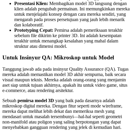
Presentasi Klien:
Membagikan model 3D langsung dengan
klien adalah pengubah permainan. Ini memungkinkan mereka
untuk menjelajahi konsep dengan cara mereka sendiri, yang
mengarah pada proses persetujuan yang jauh lebih menarik
dan kolaboratif.
Prototyping Cepat:
Pemirsa adalah pemeriksaan terakhir
sebelum file dikirim ke printer 3D. Ini adalah kesempatan
terakhir untuk menangkap kesalahan yang mahal dalam
struktur atau dimensi model.
Untuk Insinyur QA: Mikroskop untuk Model
Tanggung jawab ada pada insinyur Quality Assurance (QA). Tugas
mereka adalah memastikan model 3D akhir sempurna, baik secara
visual maupun teknis. Mereka adalah orang-orang yang menjamin
aset siap untuk tujuan akhirnya, apakah itu untuk video game, situs
e-commerce, atau rendering arsitektur.
Sebuah
pemirsa model 3D
yang baik pada dasarnya adalah
mikroskop digital mereka. Dengan fitur seperti mode wireframe,
mereka dapat melihat lebih dekat dan memeriksa mesh yang
mendasari untuk masalah tersembunyi—hal-hal seperti geometri
non-manifold atau poligon yang saling berpotongan yang dapat
menyebabkan gangguan rendering yang jelek di kemudian hari.