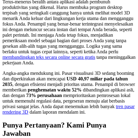
Terus-menerus beralih antara aplikasi adalah pembunuh
produktivitas yang dikenal. Harus membuka program desktop
terpisah yang seringkali canggung hanya untuk melihat model 3D
menarik Anda keluar dari lingkungan kerja utama dan mengganggu
fokus Anda. Penampil yang benar-benar terintegrasi menyelesaikan
ini dengan meluncur secara instan dari tempat Anda berada, seperti
palet perintah. Ini menjaga Anda tetap fokus, menjadikan
pemeriksaan model sebagai bagian dari proses Anda yang tanpa
gesekan alih-alih tugas yang mengganggu. Logika yang sama
berlaku untuk tugas cepat lainnya, seperti ketika Anda perlu
membandingkan teks secara online secara gratis
tanpa meninggalkan
pekerjaan Anda.
Angka-angka mendukung ini. Pasar visualisasi 3D sedang booming
dan diperkirakan akan mencapai
USD 40,97 miliar pada tahun
2035
, dengan efisiensi menjadi prioritas utama. Penampil di browser
memberikan
penghematan waktu 52%
dibandingkan aplikasi asli,
dan dengan
73% perusahaan
memprioritaskan pemrosesan lokal
untuk memenuhi regulasi data, pergeseran menuju alat berbasis
privasi sangat jelas. Anda dapat menemukan lebih banyak
tren pasar
rendering 3D
dalam laporan mendalam ini.
Punya Pertanyaan? Kami Punya
Jawaban