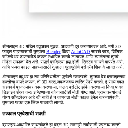
ऑनलाइन 3D मॉडेल व्ह्युअअर मूळतः अडचणी दूर करण्याबद्दल आहे. मगी 3D
फाइल पाहण्यासाठी तुम्हाला
Blender
किंवा
AutoCAD
सारखे जाड, विशिष्ट
सॉफ्टवेअर डाउनलोड करून स्थापित करावे लागायत आणि त्यानंतरच तुमचे
मॉडेल उघडता येत असे. संपूर्ण प्रक्रिया हळू होती, सिस्टम साधने वापरत असे,
आणि फक्त फाइल पाहण्यासाठी तुम्हाला गुंतागुंतीचे प्रोग्रॅम शिकावे लागत असे.
ऑनलाइन व्ह्युअर हा त्या परिस्थितीला पूर्णपणे उलटवतो. तुमच्या वेब ब्राउझरच्या
शक्तीचा वापर करून, तो 3D वस्तू जवळजवळ त्वरित रेंडर करतो. हे साधे बदल
सहकार्य प्रकल्पांवर काम करणाऱ्या, जलद प्रोटोटाइपिंग करणाऱ्या किंवा फक्त
डिझाइन शेअर करू इच्छिणाऱ्या कोणासाठीही मोठी गोष्ट आहे. प्राप्तकर्त्याकडे
योग्य सॉफ्टवेअर आहे की नाही हे न जाणवता मोठी फाइल ईमेल करण्याऐवजी,
तुम्हाला फक्त एक लिंक पाठवावी लागते.
तत्काल प्रवेशाची शक्ती
ब्राउझर-आधारित साधनांकडे हा बदल 3D सामग्री सर्वांसाठी उपलब्ध करतो.