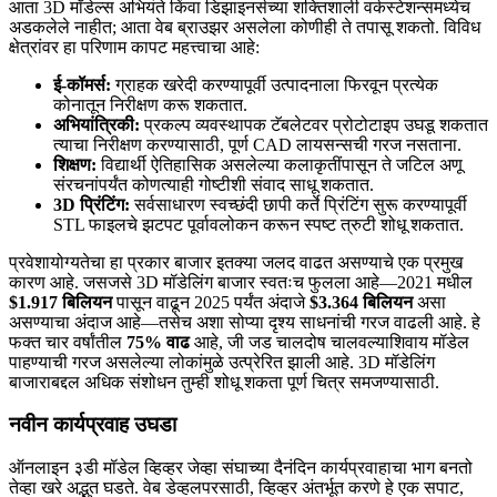
आता 3D मॉडेल्स अभियंते किंवा डिझाइनर्सच्या शक्तिशाली वर्कस्टेशन्समध्येच
अडकलेले नाहीत; आता वेब ब्राउझर असलेला कोणीही ते तपासू शकतो. विविध
क्षेत्रांवर हा परिणाम कापट महत्त्वाचा आहे:
ई-कॉमर्स:
ग्राहक खरेदी करण्यापूर्वी उत्पादनाला फिरवून प्रत्येक
कोनातून निरीक्षण करू शकतात.
अभियांत्रिकी:
प्रकल्प व्यवस्थापक टॅबलेटवर प्रोटोटाइप उघडू शकतात
त्याचा निरीक्षण करण्यासाठी, पूर्ण CAD लायसन्सची गरज नसताना.
शिक्षण:
विद्यार्थी ऐतिहासिक असलेल्या कलाकृतींपासून ते जटिल अणू
संरचनांपर्यंत कोणत्याही गोष्टीशी संवाद साधू शकतात.
3D प्रिंटिंग:
सर्वसाधारण स्वच्छंदी छापी कर्ते प्रिंटिंग सुरू करण्यापूर्वी
STL फाइलचे झटपट पूर्वावलोकन करून स्पष्ट त्रुटी शोधू शकतात.
प्रवेशायोग्यतेचा हा प्रकार बाजार इतक्या जलद वाढत असण्याचे एक प्रमुख
कारण आहे. जसजसे 3D मॉडेलिंग बाजार स्वतःच फुलला आहे—2021 मधील
$1.917 बिलियन
पासून वाढून 2025 पर्यंत अंदाजे
$3.364 बिलियन
असा
असण्याचा अंदाज आहे—तसेच अशा सोप्या दृश्य साधनांची गरज वाढली आहे. हे
फक्त चार वर्षांतील
75% वाढ
आहे, जी जड चालदोष चालवल्याशिवाय मॉडेल
पाहण्याची गरज असलेल्या लोकांमुळे उत्प्रेरित झाली आहे. 3D मॉडेलिंग
बाजाराबद्दल अधिक संशोधन तुम्ही शोधू शकता पूर्ण चित्र समजण्यासाठी.
नवीन कार्यप्रवाह उघडा
ऑनलाइन ३डी मॉडेल व्हिव्हर जेव्हा संघाच्या दैनंदिन कार्यप्रवाहाचा भाग बनतो
तेव्हा खरे अद्भुत घडते. वेब डेव्हलपरसाठी, व्हिव्हर अंतर्भूत करणे हे एक सपाट,