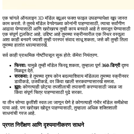
एक चांगले ऑनलाइन 3D मॉडेल व्ह्यूअर फक्त फाइल उघडण्यापेक्षा खूप जास्त
काम करतो. ते तुमचे मॉडेल वेगवेगळ्या कोनांनी पाहण्यासाठी, त्याचा सर्वांगीण
आढावा घेण्यासाठी आणि खरोखरच तुम्ही काय बनवले आहे ते समजून घेण्यासाठी
एक संपूर्ण टूलकिट आहे. उद्दिष्ट आहे तुमच्या स्क्रीनवरील एक स्थिर वस्तूला
अशा काही बनवणे ज्याशी तुम्ही परस्पर संवाद साधू शकता, जसे की तुम्ही तिला
तुमच्या हातांत धरल्यासारखे.
सर्व काही प्राथमिक गोष्टींपासून सुरू होते: कॅमेरा नियंत्रण.
फिरवा:
यामुळे तुम्ही मॉडेल फिरवू शकता, तुम्हाला पूर्ण
360-डिग्री
दृश्य
मिळवून देते.
सरकवा:
हे तुमच्या दृश्य कोन बदल्याशिवाय मॉडेलला तुमच्या स्क्रीनवर
डावीकडे, उजवीकडे, वर किंवा खाली सरकवण्यासारखे समजा.
झूम:
कोणत्याही छोट्या तपशीलाची तपासणी करण्यासाठी जवळ जा
किंवा संपूर्ण चित्र पाहण्यासाठी पुढे सरका.
या तीन सोप्या कृतींशी स्वतःला जाणून घेणे हे कोणत्याही गंभीर मॉडेल समीक्षेचा
पाया आहे. पण खरोखर खोदून पाहण्यासाठी, तुम्हाला अधिक शक्तिशाली
साधनांची गरज आहे.
प्रगत निरीक्षण आणि दृश्यमानीकरण साधने