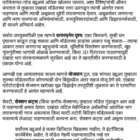
प्रोफेशनल-ग्रेड व्ह्यूअर्स अधिक खोलवर जातात, अशा वैशिष्ट्यांची ऑफर
करतात जे तुम्हाला एखाद्या मॉडेलच्या स्तर उलगडून त्याची अंतर्गत रचना
पाहण्यास आणि त्याची अचूकता दुहेरी तपासण्यास देतात. अचूकतेवर जगणाऱ्या
आणि मरण पावणाऱ्या अभियंत्यांसाठी, वास्तुविशारदांसाठी आणि डिझायनर्ससाठी,
ही साधने अनिवार्य आहेत.
सर्वात उपयुक्तांपैकी एक म्हणजे
वायरफ्रेम दृश्य
. एका क्लिकने, तुम्ही घन
पृष्ठभाग काढून टाकू शकता आणि मॉडेलच्या हाडांचा आकार पाहू शकता—त्याचा
आकार तयार करणाऱ्या बहुभुजांचे जाळे. भूमितीचे विश्लेषण करण्यासाठी, खूप
गुंतागुंतीच्या भागांची ओळख करण्यासाठी, किंवा 3D प्रिंटरला पाठवण्यापूर्वी
एखादा भाग संरचनात्मकपणे सुरक्षित आहे का ते खात्रीशीर करण्यासाठी हे
एकदम योग्य आहे.
आणखी एक अत्यावश्यक साधन म्हणजे
मोजमान
टूल. एक चांगला व्ह्यूअर तुम्हाला
तुमच्या मॉडेलवरील कोणत्याही दोन बिंदूंमधील अंतर सहज मोजू देणे हवे. एखाद्या
प्रोटोटाईपचे मोजमान खरोखर मूळ डिझाईन तरतुदींशी जुळतात का ते प्रमाणित
करण्यासाठी हे अत्यंत महत्त्वाचे आहे.
शेवटी,
सेक्शन कट्स
(किंवा क्रॉस-सेक्शन्स) तुम्हाला मॉडेल गुंडाळून आत आहे
ते पाहण्याची क्षमता देतात. एखाद्या जटिल मेकॅनिकल असेंब्लीचा आंतरिक भाग
तपासण्याची गरज असल्यास किंवा मल्टी-स्टोरी बिल्डिंग मॉडेलमध्ये एका
मजल्याचे लेआउट पाहण्यासाठी कल्पना करा. सेक्शन कट्स असे अमूल्य ठरतात.
सर्वोत्तम व्ह्युअर्स हे फक्त डिजिटल खिडक्या नाहीत; ते इंटरॅक्टिव्ह
कार्यबेंचेस आहेत. ते मॉडेल नेहमी पाहण्यासाठीच नव्हे तर