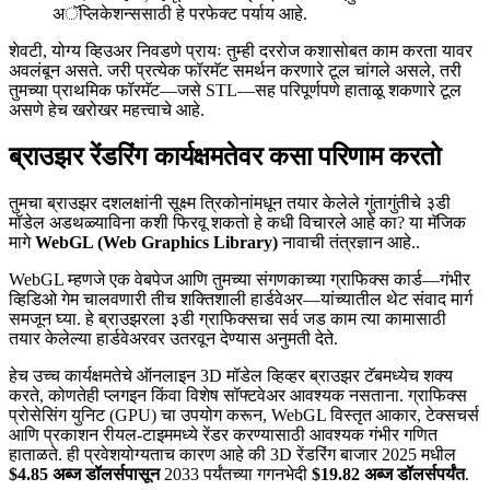
अॅप्लिकेशन्ससाठी हे परफेक्ट पर्याय आहे.
शेवटी, योग्य व्हिउअर निवडणे प्रायः तुम्ही दररोज कशासोबत काम करता यावर
अवलंबून असते. जरी प्रत्येक फॉरमॅट समर्थन करणारे टूल चांगले असले, तरी
तुमच्या प्राथमिक फॉरमॅट—जसे STL—सह परिपूर्णपणे हाताळू शकणारे टूल
असणे हेच खरोखर महत्त्वाचे आहे.
ब्राउझर रेंडरिंग कार्यक्षमतेवर कसा परिणाम करतो
तुमचा ब्राउझर दशलक्षांनी सूक्ष्म त्रिकोनांमधून तयार केलेले गुंतागुंतीचे ३डी
मॉडेल अडथळ्याविना कशी फिरवू शकतो हे कधी विचारले आहे का? या मॅजिक
मागे
WebGL (Web Graphics Library)
नावाची तंत्रज्ञान आहे..
WebGL म्हणजे एक वेबपेज आणि तुमच्या संगणकाच्या ग्राफिक्स कार्ड—गंभीर
व्हिडिओ गेम चालवणारी तीच शक्तिशाली हार्डवेअर—यांच्यातील थेट संवाद मार्ग
समजून घ्या. हे ब्राउझरला ३डी ग्राफिक्सचा सर्व जड काम त्या कामासाठी
तयार केलेल्या हार्डवेअरवर उतरवून देण्यास अनुमती देते.
हेच उच्च कार्यक्षमतेचे ऑनलाइन 3D मॉडेल व्हिव्हर ब्राउझर टॅबमध्येच शक्य
करते, कोणतेही प्लगइन किंवा विशेष सॉफ्टवेअर आवश्यक नसताना. ग्राफिक्स
प्रोसेसिंग युनिट (GPU) चा उपयोग करून, WebGL विस्तृत आकार, टेक्सचर्स
आणि प्रकाशन रीयल-टाइममध्ये रेंडर करण्यासाठी आवश्यक गंभीर गणित
हाताळते. ही प्रवेशयोग्यताच कारण आहे की 3D रेंडरिंग बाजार 2025 मधील
$4.85 अब्ज डॉलर्सपासून
2033 पर्यंतच्या गगनभेदी
$19.82 अब्ज डॉलर्सपर्यंत
.