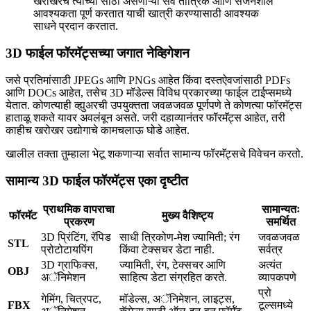
खरोखरच त्याच्या साठी असणाऱ्या सर्व तांत्रिक आणि सर्जनशील
आवश्यकता पूर्ण करतात याची खात्री करण्यासाठी आवश्यक
साधने प्रदान करतात.
3D फाईल फॉरमॅट्सच्या जगात नेव्हिगेशन
जसे प्रतिमांसाठी JPEGs आणि PNGs आहेत किंवा दस्तऐवजांसाठी PDFs
आणि DOCs आहेत, तसेच 3D मॉडेल्स विविध प्रकारच्या फाईल टाईप्समध्ये
येतात. कोणत्याही व्ह्युअरची उपयुक्तता जवळजवळ पूर्णपणे ते कोणत्या फॉरमॅट्स
हाताळू शकते यावर अवलंबून असते. जरी दहाव्यानंतर फॉरमॅट्स आहेत, तरी
काहीच खरोखर उद्योगाचे कामचलाऊ घोडे आहेत.
खालील तक्ता तुम्हाला भेटू शकणाऱ्या सर्वात सामान्य फॉरमॅट्सचे विवेचन करतो.
सामान्य 3D फाईल फॉरमॅट्स एका दृष्टीत
प्राथमिक वापराचा
सामान्यतः
फॉरमॅट
मुख्य वैशिष्ट्य
प्रकरण
समर्थित
3D प्रिंटिंग, रॅपिड
साधी त्रिकोण-मेश ज्यामिती; रंग
जवळजवळ
STL
प्रोटोटायपिंग
किंवा टेक्सचर डेटा नाही.
सर्वत्र
3D ग्राफिक्स,
ज्यामिती, रंग, टेक्सचर आणि
अत्यंत
OBJ
अॅनिमेशन
साहित्य डेटा संग्रहित करते.
व्यापकपणे
प्रो
गेमिंग, चित्रपट,
मॉडेल्स, अॅनिमेशन, लाइट्स,
FBX
टूल्समध्ये