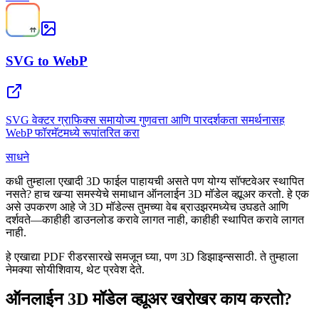
SVG to WebP
SVG वेक्टर ग्राफिक्स समायोज्य गुणवत्ता आणि पारदर्शकता समर्थनासह
WebP फॉरमॅटमध्ये रूपांतरित करा
साधने
कधी तुम्हाला एखादी 3D फाईल पाहायची असते पण योग्य सॉफ्टवेअर स्थापित
नसते? हाच खऱ्या समस्येचे समाधान ऑनलाईन 3D मॉडेल व्ह्यूअर करतो. हे एक
असे उपकरण आहे जे 3D मॉडेल्स तुमच्या वेब ब्राउझरमध्येच उघडते आणि
दर्शवते—काहीही डाउनलोड करावे लागत नाही, काहीही स्थापित करावे लागत
नाही.
हे एखाद्या PDF रीडरसारखे समजून घ्या, पण 3D डिझाइन्ससाठी. ते तुम्हाला
नेमक्या सोयीशिवाय, थेट प्रवेश देते.
ऑनलाईन 3D मॉडेल व्ह्यूअर खरोखर काय करतो?