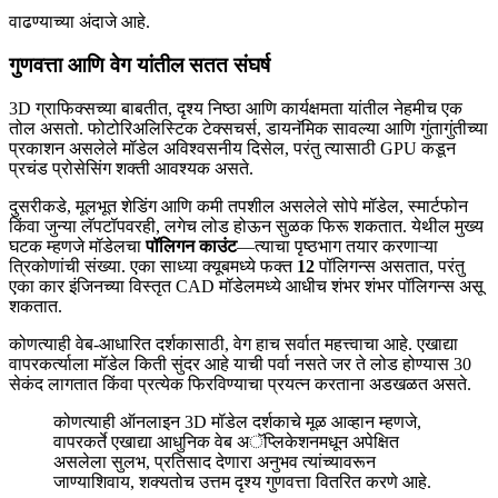
वाढण्याच्या अंदाजे आहे.
गुणवत्ता आणि वेग यांतील सतत संघर्ष
3D ग्राफिक्सच्या बाबतीत, दृश्य निष्ठा आणि कार्यक्षमता यांतील नेहमीच एक
तोल असतो. फोटोरिअलिस्टिक टेक्सचर्स, डायनॅमिक सावल्या आणि गुंतागुंतीच्या
प्रकाशन असलेले मॉडेल अविश्वसनीय दिसेल, परंतु त्यासाठी GPU कडून
प्रचंड प्रोसेसिंग शक्ती आवश्यक असते.
दुसरीकडे, मूलभूत शेडिंग आणि कमी तपशील असलेले सोपे मॉडेल, स्मार्टफोन
किंवा जुन्या लॅपटॉपवरही, लगेच लोड होऊन सुळक फिरू शकतात. येथील मुख्य
घटक म्हणजे मॉडेलचा
पॉलिगन काउंट
—त्याचा पृष्ठभाग तयार करणाऱ्या
त्रिकोणांची संख्या. एका साध्या क्यूबमध्ये फक्त
12
पॉलिगन्स असतात, परंतु
एका कार इंजिनच्या विस्तृत CAD मॉडेलमध्ये आधीच शंभर शंभर पॉलिगन्स असू
शकतात.
कोणत्याही वेब-आधारित दर्शकासाठी, वेग हाच सर्वात महत्त्वाचा आहे. एखाद्या
वापरकर्त्याला मॉडेल किती सुंदर आहे याची पर्वा नसते जर ते लोड होण्यास 30
सेकंद लागतात किंवा प्रत्येक फिरविण्याचा प्रयत्न करताना अडखळत असते.
कोणत्याही ऑनलाइन 3D मॉडेल दर्शकाचे मूळ आव्हान म्हणजे,
वापरकर्ते एखाद्या आधुनिक वेब अॅप्लिकेशनमधून अपेक्षित
असलेला सुलभ, प्रतिसाद देणारा अनुभव त्यांच्यावरून
जाण्याशिवाय, शक्यतोच उत्तम दृश्य गुणवत्ता वितरित करणे आहे.