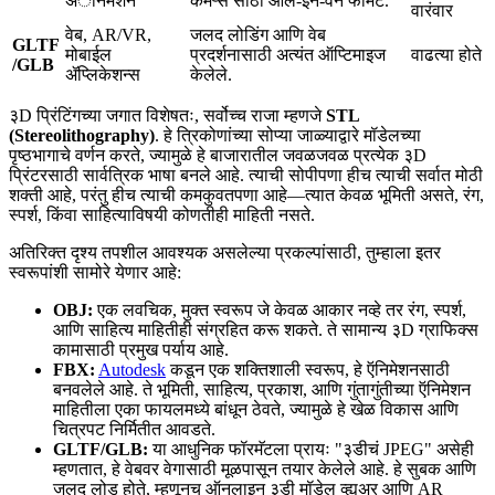
अॅनिमेशन
कॅमेऱ्स साठी ऑल-इन-वन फॉर्मॅट.
वारंवार
वेब, AR/VR,
जलद लोडिंग आणि वेब
GLTF
मोबाईल
प्रदर्शनासाठी अत्यंत ऑप्टिमाइज
वाढत्या होते
/GLB
ॲप्लिकेशन्स
केलेले.
३D प्रिंटिंगच्या जगात विशेषतः, सर्वोच्च राजा म्हणजे
STL
(Stereolithography)
. हे त्रिकोणांच्या सोप्या जाळ्याद्वारे मॉडेलच्या
पृष्ठभागाचे वर्णन करते, ज्यामुळे हे बाजारातील जवळजवळ प्रत्येक ३D
प्रिंटरसाठी सार्वत्रिक भाषा बनले आहे. त्याची सोपीपणा हीच त्याची सर्वात मोठी
शक्ती आहे, परंतु हीच त्याची कमकुवतपणा आहे—त्यात केवळ भूमिती असते, रंग,
स्पर्श, किंवा साहित्याविषयी कोणतीही माहिती नसते.
अतिरिक्त दृश्य तपशील आवश्यक असलेल्या प्रकल्पांसाठी, तुम्हाला इतर
स्वरूपांशी सामोरे येणार आहे:
OBJ:
एक लवचिक, मुक्त स्वरूप जे केवळ आकार नव्हे तर रंग, स्पर्श,
आणि साहित्य माहितीही संग्रहित करू शकते. ते सामान्य ३D ग्राफिक्स
कामासाठी प्रमुख पर्याय आहे.
FBX:
Autodesk
कडून एक शक्तिशाली स्वरूप, हे ऍनिमेशनसाठी
बनवलेले आहे. ते भूमिती, साहित्य, प्रकाश, आणि गुंतागुंतीच्या ऍनिमेशन
माहितीला एका फायलमध्ये बांधून ठेवते, ज्यामुळे हे खेळ विकास आणि
चित्रपट निर्मितीत आवडते.
GLTF/GLB:
या आधुनिक फॉरमॅटला प्रायः "३डीचं JPEG" असेही
म्हणतात, हे वेबवर वेगासाठी मूळपासून तयार केलेले आहे. हे सुबक आणि
जलद लोड होते, म्हणूनच ऑनलाइन ३डी मॉडेल व्ह्युअर आणि AR