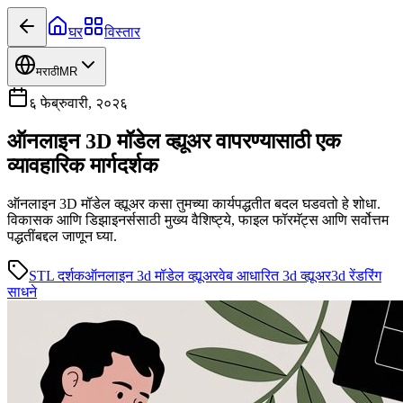
घर
विस्तार
मराठी
MR
६ फेब्रुवारी, २०२६
ऑनलाइन 3D मॉडेल व्ह्यूअर वापरण्यासाठी एक
व्यावहारिक मार्गदर्शक
ऑनलाइन 3D मॉडेल व्ह्यूअर कसा तुमच्या कार्यपद्धतीत बदल घडवतो हे शोधा.
विकासक आणि डिझाइनर्ससाठी मुख्य वैशिष्ट्ये, फाइल फॉरमॅट्स आणि सर्वोत्तम
पद्धतींबद्दल जाणून घ्या.
STL दर्शक
ऑनलाइन 3d मॉडेल व्ह्यूअर
वेब आधारित 3d व्ह्यूअर
3d रेंडरिंग
साधने