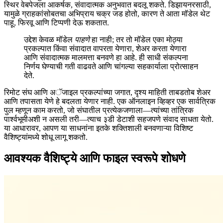
स्थिर वेबपेजला आकर्षक, संवादात्मक अनुभवात बदलू शकते. डिझायनरसाठी,
यामुळे ग्राहकांसोबतचा अभिप्राय चक्र जड होतो, कारण ते आता मॉडेल थेट
पाहू, फिरवू आणि टिप्पणी देऊ शकतात.
उद्देश केवळ मॉडेल
पाहणे
हा नाही; तर तो मॉडेल एका मोठ्या
प्रकल्पात किंवा संवादात वापरता येणारा, शेअर करता येणारा
आणि संवादात्मक मालमत्ता बनवणे हा आहे. ही साधी संकल्पना
निर्णय घेण्याची गती वाढवते आणि चांगल्या सहकार्याला प्रोत्साहन
देते.
रिमोट संघ आणि अॅजाइल प्रकल्पांच्या जगात, दृश्य माहिती ताबडतोब शेअर
आणि तपासता येणे हे बदलता येणार नाही. एक ऑनलाइन व्हिव्हर एक सार्वत्रिक
पुल म्हणून काम करतो, जो संघातील प्रत्येकजणाला—त्यांच्या तांत्रिक
पार्श्वभूमीअशी न असली तरी—त्याच ३डी डेटाशी सहजपणे संवाद साधता येतो.
या आधारावर, आपण या साधनांना इतके शक्तिशाली बनवणाऱ्या विशिष्ट
वैशिष्ट्यांमध्ये शोधू लागू शकतो.
आवश्यक वैशिष्ट्ये आणि फाइल स्वरूपे शोधणे