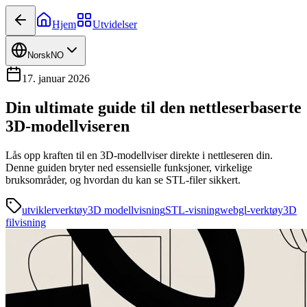
Hjem
Utvidelser
Norsk
NO
17. januar 2026
Din ultimate guide til den nettleserbaserte
3D-modellviseren
Lås opp kraften til en 3D-modellviser direkte i nettleseren din.
Denne guiden bryter ned essensielle funksjoner, virkelige
bruksområder, og hvordan du kan se STL-filer sikkert.
utviklerverktøy
3D modellvisning
STL-visning
webgl-verktøy
3D
filvisning