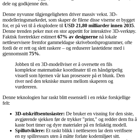
dele og godkjenne den.
Denne nyvunne tilgjengeligheten driver massiv vekst. 3D-
modelleringsmarkedet, som skaper de filene disse viserne er bygget
for, er på vei til å eksplodere til
USD 21,80 milliarder innen 2035
.
Denne trenden peker mot en stor appetitt for interaktive 3D-verktøy.
Faktisk foretrekker estimert
67% av designerne
nå lokale
nettleservisere fremfor gammeldagse skrivebordsprogrammer, ofte
fordi de er rett og slett raskere – og reduserer lastetidene med i
gjennomsnitt
75%
.
Jobben til en 3D-modellviser er å oversette en fils
komplekse matematiske koordinater til en håndgripelig
visuell som hjernen vår kan prosessere på et blunk. Den
river ned den tekniske muren mellom skaperen og
vurdereren.
Denne teknologien har raskt blitt essensiell i en rekke forskjellige
felt:
3D-utskriftsentusiaster:
De bruker en visning for den siste,
avgjørende sjekken før de trykker "print," og redder dem fra å
kaste bort timer og dyre materialer på en feilaktig modell.
Spillutviklere:
Et raskt blikk i nettleseren lar dem verifisere
en ny spillressurs uten å måtte forlate kodemiljøet sitt.