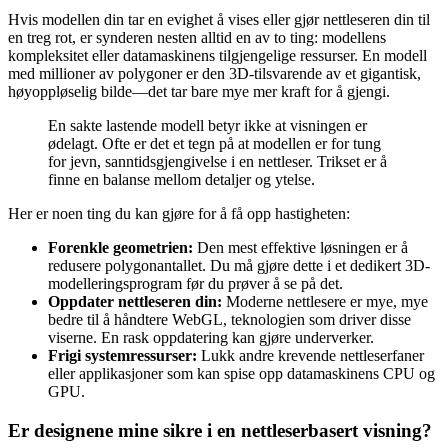
Hvis modellen din tar en evighet å vises eller gjør nettleseren din til
en treg rot, er synderen nesten alltid en av to ting: modellens
kompleksitet eller datamaskinens tilgjengelige ressurser. En modell
med millioner av polygoner er den 3D-tilsvarende av et gigantisk,
høyoppløselig bilde—det tar bare mye mer kraft for å gjengi.
En sakte lastende modell betyr ikke at visningen er
ødelagt. Ofte er det et tegn på at modellen er for tung
for jevn, sanntidsgjengivelse i en nettleser. Trikset er å
finne en balanse mellom detaljer og ytelse.
Her er noen ting du kan gjøre for å få opp hastigheten:
Forenkle geometrien:
Den mest effektive løsningen er å
redusere polygonantallet. Du må gjøre dette i et dedikert 3D-
modelleringsprogram før du prøver å se på det.
Oppdater nettleseren din:
Moderne nettlesere er mye, mye
bedre til å håndtere WebGL, teknologien som driver disse
viserne. En rask oppdatering kan gjøre underverker.
Frigi systemressurser:
Lukk andre krevende nettleserfaner
eller applikasjoner som kan spise opp datamaskinens CPU og
GPU.
Er designene mine sikre i en nettleserbasert visning?