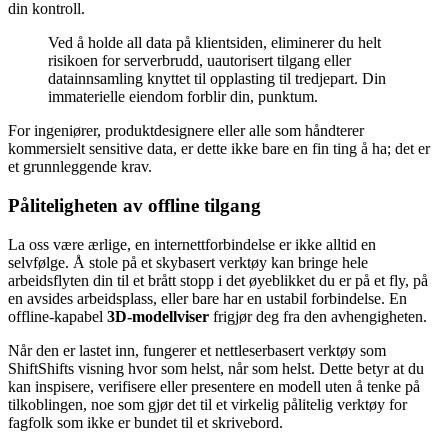
din kontroll.
Ved å holde all data på klientsiden, eliminerer du helt
risikoen for serverbrudd, uautorisert tilgang eller
datainnsamling knyttet til opplasting til tredjepart. Din
immaterielle eiendom forblir din, punktum.
For ingeniører, produktdesignere eller alle som håndterer
kommersielt sensitive data, er dette ikke bare en fin ting å ha; det er
et grunnleggende krav.
Påliteligheten av offline tilgang
La oss være ærlige, en internettforbindelse er ikke alltid en
selvfølge. Å stole på et skybasert verktøy kan bringe hele
arbeidsflyten din til et brått stopp i det øyeblikket du er på et fly, på
en avsides arbeidsplass, eller bare har en ustabil forbindelse. En
offline-kapabel
3D-modellviser
frigjør deg fra den avhengigheten.
Når den er lastet inn, fungerer et nettleserbasert verktøy som
ShiftShifts visning hvor som helst, når som helst. Dette betyr at du
kan inspisere, verifisere eller presentere en modell uten å tenke på
tilkoblingen, noe som gjør det til et virkelig pålitelig verktøy for
fagfolk som ikke er bundet til et skrivebord.