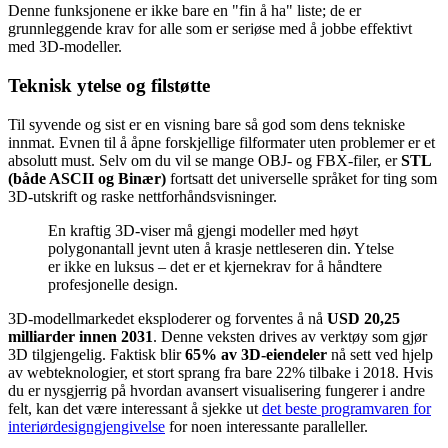
Denne funksjonene er ikke bare en "fin å ha" liste; de er
grunnleggende krav for alle som er seriøse med å jobbe effektivt
med 3D-modeller.
Teknisk ytelse og filstøtte
Til syvende og sist er en visning bare så god som dens tekniske
innmat. Evnen til å åpne forskjellige filformater uten problemer er et
absolutt must. Selv om du vil se mange OBJ- og FBX-filer, er
STL
(både ASCII og Binær)
fortsatt det universelle språket for ting som
3D-utskrift og raske nettforhåndsvisninger.
En kraftig 3D-viser må gjengi modeller med høyt
polygonantall jevnt uten å krasje nettleseren din. Ytelse
er ikke en luksus – det er et kjernekrav for å håndtere
profesjonelle design.
3D-modellmarkedet eksploderer og forventes å nå
USD 20,25
milliarder innen 2031
. Denne veksten drives av verktøy som gjør
3D tilgjengelig. Faktisk blir
65% av 3D-eiendeler
nå sett ved hjelp
av webteknologier, et stort sprang fra bare 22% tilbake i 2018. Hvis
du er nysgjerrig på hvordan avansert visualisering fungerer i andre
felt, kan det være interessant å sjekke ut
det beste programvaren for
interiørdesigngjengivelse
for noen interessante paralleller.