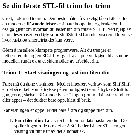
Se din første STL-fil trinn for trinn
Greit, nok med teorien. Den beste måten å virkelig få en følelse for
en moderne
3D-modellviser
er å bare hoppe inn og bruke en. La
oss gå gjennom hvordan du laster inn din første STL-fil ved hjelp av
et nettleserbasert verktøy som ShiftShift 3D-modellviseren. Du vil se
hvor raskt og smertefritt det kan være.
Glem å installere klumpete programvare. Alt du trenger er
nettleseren din og en 3D-fil. Vi går fra å åpne verktøyet til å spinne
modellen rundt og ta et skjermbilde av arbeidet ditt.
Trinn 1: Start visningen og last inn filen din
Først må du åpne visningen. Med et integrert verktøy som ShiftShift,
er det så enkelt som å trykke på en hurtigtast (som å trykke
Shift
to
ganger) og skrive "3D-modellviser." Ingen grunn til å bytte vinduer
eller apper – det dukker bare opp, klart til bruk.
Når visningen er oppe, er det bare å dra og slippe filen din.
Finn filen din:
Ta tak i STL-filen fra datamaskinen din. Det
spiller ingen rolle om det er ASCII eller Binær STL; en god
visning vil finne ut av det automatisk.