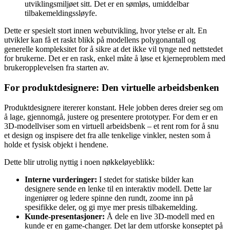
utviklingsmiljøet sitt. Det er en sømløs, umiddelbar
tilbakemeldingssløyfe.
Dette er spesielt stort innen webutvikling, hvor ytelse er alt. En
utvikler kan få et raskt blikk på modellens polygonantall og
generelle kompleksitet for å sikre at det ikke vil tynge ned nettstedet
for brukerne. Det er en rask, enkel måte å løse et kjerneproblem med
brukeropplevelsen fra starten av.
For produktdesignere: Den virtuelle arbeidsbenken
Produktdesignere itererer konstant. Hele jobben deres dreier seg om
å lage, gjennomgå, justere og presentere prototyper. For dem er en
3D-modellviser som en virtuell arbeidsbenk – et rent rom for å snu
et design og inspisere det fra alle tenkelige vinkler, nesten som å
holde et fysisk objekt i hendene.
Dette blir utrolig nyttig i noen nøkkeløyeblikk:
Interne vurderinger:
I stedet for statiske bilder kan
designere sende en lenke til en interaktiv modell. Dette lar
ingeniører og ledere spinne den rundt, zoome inn på
spesifikke deler, og gi mye mer presis tilbakemelding.
Kunde-presentasjoner:
Å dele en live 3D-modell med en
kunde er en game-changer. Det lar dem utforske konseptet på