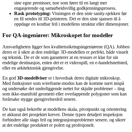
sine egne premisser, noe som fører til en langt mer
engasjerende og samarbeidsvillig godkjenningsprosess.
Rask prototyping:
Visningen er den siste sanity-sjekken før
en fil sendes til 3D-printeren. Det er den siste sjansen til å
oppdage en kostbar feil i modellens struktur eller dimensjoner.
For QA-ingeniører: Mikroskopet for modeller
Ansvarligheten ligger hos kvalitetssikringsingeniørene (QA). Jobben
deres er å sikre at den endelige 3D-modellen er perfekt, både visuelt
og teknisk. De er de som garanterer at en ressurs er klar for sin
endelige destinasjon, enten det er et videospill, en e-handelsnettsted,
eller en arkitektonisk gjengivelse.
En god
3D-modellviser
er i hovedsak deres digitale mikroskop.
Med funksjoner som wireframe-modus kan de komme nært innpå
og undersøke det underliggende nettet for skjulte problemer – ting
som ikke-manifold geometri eller overlappende polygoner som kan
forårsake stygge gjengivelsesfeil senere.
De kan også bekrefte at modellens skala, pivotpunkt og orientering
er akkurat det prosjektet krever. Denne typen detaljert inspeksjon
forhindrer alle slags feil og integrasjonsproblemer senere, og sikrer
at det endelige produktet er polert og profesjonelt.