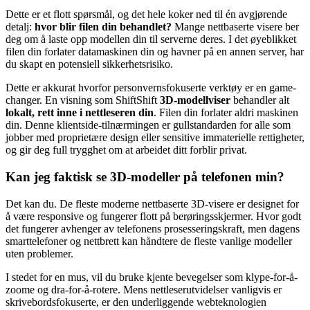
Dette er et flott spørsmål, og det hele koker ned til én avgjørende
detalj:
hvor blir filen din behandlet?
Mange nettbaserte visere ber
deg om å laste opp modellen din til serverne deres. I det øyeblikket
filen din forlater datamaskinen din og havner på en annen server, har
du skapt en potensiell sikkerhetsrisiko.
Dette er akkurat hvorfor personvernsfokuserte verktøy er en game-
changer. En visning som ShiftShift
3D-modellviser
behandler alt
lokalt, rett inne i nettleseren din
. Filen din forlater aldri maskinen
din. Denne klientside-tilnærmingen er gullstandarden for alle som
jobber med proprietære design eller sensitive immaterielle rettigheter,
og gir deg full trygghet om at arbeidet ditt forblir privat.
Kan jeg faktisk se 3D-modeller på telefonen min?
Det kan du. De fleste moderne nettbaserte 3D-visere er designet for
å være responsive og fungerer flott på berøringsskjermer. Hvor godt
det fungerer avhenger av telefonens prosesseringskraft, men dagens
smarttelefoner og nettbrett kan håndtere de fleste vanlige modeller
uten problemer.
I stedet for en mus, vil du bruke kjente bevegelser som klype-for-å-
zoome og dra-for-å-rotere. Mens nettleserutvidelser vanligvis er
skrivebordsfokuserte, er den underliggende webteknologien