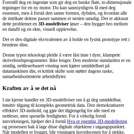
Forestill deg en ingeniør som gir deg en bunke flate, to-dimensjonale
tegninger for en ny motor. Du kan sannsynligvis få med deg
essensen, men å forstå den sanne formen, dybden, og hvordan alle
de intrikate delene passer sammen er nesten umulig. Det er akkurat
dette problemet en
3D-modellviser
løser – den bygger bro mellom
en datafil og en ekte, visuell opplevelse.
Det er den digitale ekvivalenten av å holde en fysisk prototype rett i
hendene dine.
Denne typen teknologi pleide å være låst inne i dyre, klumpete
skrivebordsprogrammer. Ikke lenger. Den moderne standarden er en
smidig, nettleserbasert visning som kjører umiddelbart på
datamaskinen din, et kritisk skifte som støtter dagens raske,
samarbeidsorienterte arbeidsflyter.
Kraften av å se det nå
I sin kjerne handler en 3D-modellviser om å gi deg umiddelbar,
intuitiv tilgang til kompleks geometrisk data. Den demokratiserer
effektivt 3D-innhold, og gjør det tilgjengelig for alle med en
nettleser, uten spesielle ferdigheter. For å virkelig forstå
innvirkningen, hjelper det å forstå
Hva er egentlig 3D-modellering
og prosessen bak å lage disse digitale objektene i utgangspunktet.
Når modellen er bygget, blir visningen hovedscenen for å sjekke,