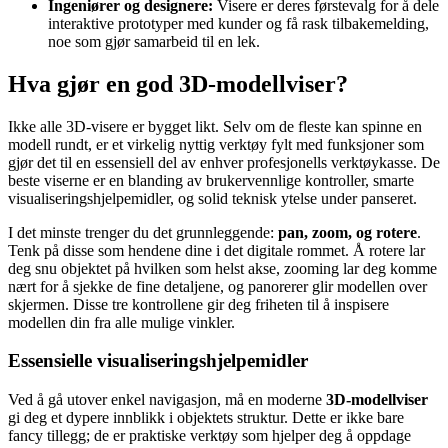
Ingeniører og designere:
Visere er deres førstevalg for å dele
interaktive prototyper med kunder og få rask tilbakemelding,
noe som gjør samarbeid til en lek.
Hva gjør en god 3D-modellviser?
Ikke alle 3D-visere er bygget likt. Selv om de fleste kan spinne en
modell rundt, er et virkelig nyttig verktøy fylt med funksjoner som
gjør det til en essensiell del av enhver profesjonells verktøykasse. De
beste viserne er en blanding av brukervennlige kontroller, smarte
visualiseringshjelpemidler, og solid teknisk ytelse under panseret.
I det minste trenger du det grunnleggende:
pan, zoom, og rotere
.
Tenk på disse som hendene dine i det digitale rommet. Å rotere lar
deg snu objektet på hvilken som helst akse, zooming lar deg komme
nært for å sjekke de fine detaljene, og panorerer glir modellen over
skjermen. Disse tre kontrollene gir deg friheten til å inspisere
modellen din fra alle mulige vinkler.
Essensielle visualiseringshjelpemidler
Ved å gå utover enkel navigasjon, må en moderne
3D-modellviser
gi deg et dypere innblikk i objektets struktur. Dette er ikke bare
fancy tillegg; de er praktiske verktøy som hjelper deg å oppdage