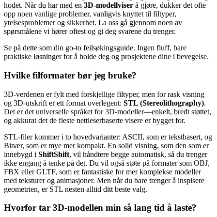
hodet. Når du har med en
3D-modellviser
å gjøre, dukker det ofte
opp noen vanlige problemer, vanligvis knyttet til filtyper,
ytelsesproblemer og sikkerhet. La oss gå gjennom noen av
spørsmålene vi hører oftest og gi deg svarene du trenger.
Se på dette som din go-to feilsøkingsguide. Ingen fluff, bare
praktiske løsninger for å holde deg og prosjektene dine i bevegelse.
Hvilke filformater bør jeg bruke?
3D-verdenen er fylt med forskjellige filtyper, men for rask visning
og 3D-utskrift er ett format overlegent:
STL (Stereolithography)
.
Det er det universelle språket for 3D-modeller—enkelt, bredt støttet,
og akkurat det de fleste nettleserbaserte visere er bygget for.
STL-filer kommer i to hovedvarianter: ASCII, som er tekstbasert, og
Binær, som er mye mer kompakt. En solid visning, som den som er
innebygd i
ShiftShift
, vil håndtere begge automatisk, så du trenger
ikke engang å tenke på det. Du vil også støte på formater som OBJ,
FBX eller GLTF, som er fantastiske for mer komplekse modeller
med teksturer og animasjoner. Men når du bare trenger å inspisere
geometrien, er STL nesten alltid ditt beste valg.
Hvorfor tar 3D-modellen min så lang tid å laste?