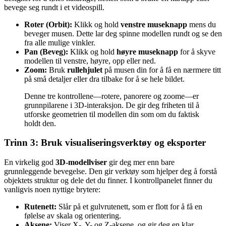
bevege seg rundt i et videospill.
Roter (Orbit):
Klikk og hold
venstre museknapp
mens du
beveger musen. Dette lar deg spinne modellen rundt og se den
fra alle mulige vinkler.
Pan (Beveg):
Klikk og hold
høyre museknapp
for å skyve
modellen til venstre, høyre, opp eller ned.
Zoom:
Bruk
rullehjulet
på musen din for å få en nærmere titt
på små detaljer eller dra tilbake for å se hele bildet.
Denne tre kontrollene—rotere, panorere og zoome—er
grunnpilarene i 3D-interaksjon. De gir deg friheten til å
utforske geometrien til modellen din som om du faktisk
holdt den.
Trinn 3: Bruk visualiseringsverktøy og eksporter
En virkelig god
3D-modellviser
gir deg mer enn bare
grunnleggende bevegelse. Den gir verktøy som hjelper deg å forstå
objektets struktur og dele det du finner. I kontrollpanelet finner du
vanligvis noen nyttige brytere:
Rutenett:
Slår på et gulvrutenett, som er flott for å få en
følelse av skala og orientering.
Aksene:
Viser X-, Y- og Z-aksene, og gir deg en klar