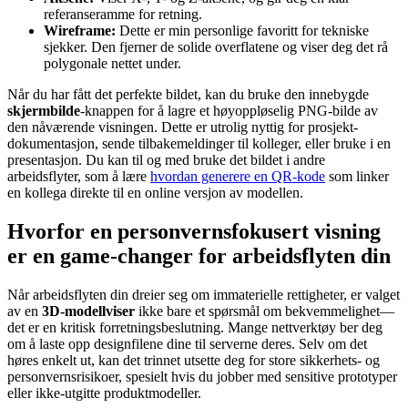
referanseramme for retning.
Wireframe:
Dette er min personlige favoritt for tekniske
sjekker. Den fjerner de solide overflatene og viser deg det rå
polygonale nettet under.
Når du har fått det perfekte bildet, kan du bruke den innebygde
skjermbilde
-knappen for å lagre et høyoppløselig PNG-bilde av
den nåværende visningen. Dette er utrolig nyttig for prosjekt-
dokumentasjon, sende tilbakemeldinger til kolleger, eller bruke i en
presentasjon. Du kan til og med bruke det bildet i andre
arbeidsflyter, som å lære
hvordan generere en QR-kode
som linker
en kollega direkte til en online versjon av modellen.
Hvorfor en personvernsfokusert visning
er en game-changer for arbeidsflyten din
Når arbeidsflyten din dreier seg om immaterielle rettigheter, er valget
av en
3D-modellviser
ikke bare et spørsmål om bekvemmelighet—
det er en kritisk forretningsbeslutning. Mange nettverktøy ber deg
om å laste opp designfilene dine til serverne deres. Selv om det
høres enkelt ut, kan det trinnet utsette deg for store sikkerhets- og
personvernsrisikoer, spesielt hvis du jobber med sensitive prototyper
eller ikke-utgitte produktmodeller.