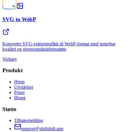
SVG to WebP
Konverter SVG-vektorgrafikk til WebP-format med justerbar
kvalitet og gjennomsiktighetsstøtte
Verktøy
Produkt
Hjem
Utvidelser
Priser
Blogg
Støtte
Tilbakemelding
support@shiftshift.app