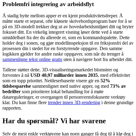
Problemfri integrering av arbeidsflyt
Å stadig bytte mellom apper er en kjent produktivitetsdreper. Å
måtte starte et separat, ofte klønete skrivebordsprogram bare for å se
på en 3D-modell trekker deg ut av hovedarbeidsmiljøet ditt og bryter
fokuset ditt. En virkelig integrert visning løser dette ved å starte
umiddelbart fra der du allerede er, som en kommandopalette. Dette
holder deg i sonen, og gjør modellinspeksjon til en friksjonsfri del av
prosessen din i stedet for en forstyrrende oppgave. Den samme
logikken gjelder for andre raske oppgaver, som når du trenger å
sammenligne tekst online gratis
uten å navigere bort fra arbeidet ditt.
Tallene støtter dette. 3D-visualiseringsmarkedet blomstrer og
forventes å nå
USD 40,97 milliarder innen 2035
, med effektivitet
som en topp prioritet. Nettleserbaserte visere gir en
52%
tidsbesparelse
sammenlignet med native apper, og med
73% av
bedrifter
som prioriterer lokal behandling for å møte
datareguleringer, er overgangen til personvernsfokuserte verktøy
klar. Du kan finne flere
trender innen 3D-rendering
i denne grundige
rapporten.
Har du spørsmål? Vi har svarene
Selv de mest enkle verktøyene kan noen ganger få deg til å klø deg i