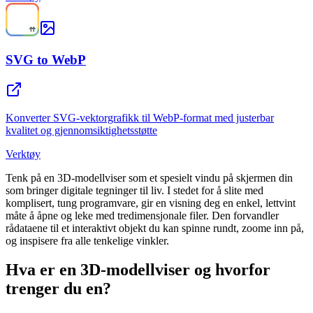
SVG to WebP
Konverter SVG-vektorgrafikk til WebP-format med justerbar
kvalitet og gjennomsiktighetsstøtte
Verktøy
Tenk på en 3D-modellviser som et spesielt vindu på skjermen din
som bringer digitale tegninger til liv. I stedet for å slite med
komplisert, tung programvare, gir en visning deg en enkel, lettvint
måte å åpne og leke med tredimensjonale filer. Den forvandler
rådataene til et interaktivt objekt du kan spinne rundt, zoome inn på,
og inspisere fra alle tenkelige vinkler.
Hva er en 3D-modellviser og hvorfor
trenger du en?