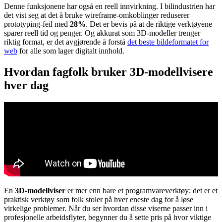
Denne funksjonene har også en reell innvirkning. I bilindustrien har
det vist seg at det å bruke wireframe-omkoblinger reduserer
prototyping-feil med
28%
. Det er bevis på at de riktige verktøyene
sparer reell tid og penger. Og akkurat som 3D-modeller trenger
riktig format, er det avgjørende å forstå
det beste bildeformatet for
web
for alle som lager digitalt innhold.
Hvordan fagfolk bruker 3D-modellvisere
hver dag
En
3D-modellviser
er mer enn bare et programvareverktøy; det er et
praktisk verktøy som folk stoler på hver eneste dag for å løse
virkelige problemer. Når du ser hvordan disse viserne passer inn i
profesjonelle arbeidsflyter, begynner du å sette pris på hvor viktige