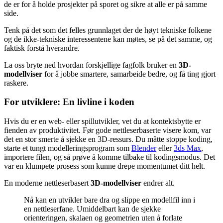
de er for å holde prosjekter på sporet og sikre at alle er på samme
side.
Tenk på det som det felles grunnlaget der de høyt tekniske folkene
og de ikke-tekniske interessentene kan møtes, se på det samme, og
faktisk forstå hverandre.
La oss bryte ned hvordan forskjellige fagfolk bruker en
3D-
modellviser
for å jobbe smartere, samarbeide bedre, og få ting gjort
raskere.
For utviklere: En livline i koden
Hvis du er en web- eller spillutvikler, vet du at kontektsbytte er
fienden av produktivitet. Før gode nettleserbaserte visere kom, var
det en stor smerte å sjekke en 3D-ressurs. Du måtte stoppe koding,
starte et tungt modelleringsprogram som
Blender
eller
3ds Max
,
importere filen, og så prøve å komme tilbake til kodingsmodus. Det
var en klumpete prosess som kunne drepe momentumet ditt helt.
En moderne nettleserbasert
3D-modellviser
endrer alt.
Nå kan en utvikler bare dra og slippe en modellfil inn i
en nettleserfane. Umiddelbart kan de sjekke
orienteringen, skalaen og geometrien uten å forlate