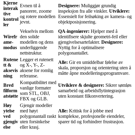
Kjerne
Evnen til å
Designere:
Muliggjør grundig
interak
panorere, zoome
inspeksjon fra alle vinkler.
Utviklere:
tive
og rotere modellen
Essensielt for feilsøking av kamera- og
kontrol
jevnt.
objektposisjonering.
ler
Vekselvis mellom
QA-ingeniører:
Hjelper med å
Wirefr
den solide
identifisere skjulte geometri-feil eller
ame-
modellen og dens
gjengivelsesartefakter.
Designere:
modus
underliggende
Nyttig for å optimalisere
nettstruktur.
polygonantallet.
Rutene
Legger et rutenett
Alle:
Gir en umiddelbar følelse av
tt &
og X-, Y-, Z-
skala, proporsjon og orientering uten å
aksevis
aksene for romlig
måtte åpne modelleringsprogramvare.
ning
referanse.
Kompatibilitet med
Bred
Utviklere & designere:
Sikrer sømløs
vanlige formater
filform
samarbeid og arbeidsflytintegrasjon
som STL, OBJ,
atstøtte
uten konstant filkonvertering.
FBX og GLB.
Høy
Gjengir modeller
ytelse
med høyt
Alle:
Kritisk for å jobbe med
ved
polygonantall raskt
komplekse, profesjonelle eiendeler,
gjengiv
uten forsinkelse
sparer tid og forhindrer frustrasjon.
else
eller krasj.