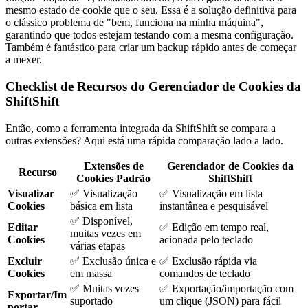
mesmo estado de cookie que o seu. Essa é a solução definitiva para
o clássico problema de "bem, funciona na minha máquina",
garantindo que todos estejam testando com a mesma configuração.
Também é fantástico para criar um backup rápido antes de começar
a mexer.
Checklist de Recursos do Gerenciador de Cookies da
ShiftShift
Então, como a ferramenta integrada da ShiftShift se compara a
outras extensões? Aqui está uma rápida comparação lado a lado.
Extensões de
Gerenciador de Cookies da
Recurso
Cookies Padrão
ShiftShift
Visualizar
✅ Visualização
✅ Visualização em lista
Cookies
básica em lista
instantânea e pesquisável
✅ Disponível,
Editar
✅ Edição em tempo real,
muitas vezes em
Cookies
acionada pelo teclado
várias etapas
Excluir
✅ Exclusão única e
✅ Exclusão rápida via
Cookies
em massa
comandos de teclado
✅ Muitas vezes
✅ Exportação/importação com
Exportar/Im
suportado
um clique (JSON) para fácil
portar