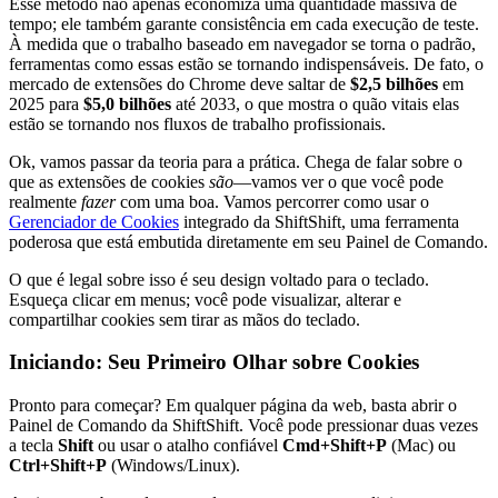
Esse método não apenas economiza uma quantidade massiva de
tempo; ele também garante consistência em cada execução de teste.
À medida que o trabalho baseado em navegador se torna o padrão,
ferramentas como essas estão se tornando indispensáveis. De fato, o
mercado de extensões do Chrome deve saltar de
$2,5 bilhões
em
2025 para
$5,0 bilhões
até 2033, o que mostra o quão vitais elas
estão se tornando nos fluxos de trabalho profissionais.
Ok, vamos passar da teoria para a prática. Chega de falar sobre o
que as extensões de cookies
são
—vamos ver o que você pode
realmente
fazer
com uma boa. Vamos percorrer como usar o
Gerenciador de Cookies
integrado da ShiftShift, uma ferramenta
poderosa que está embutida diretamente em seu Painel de Comando.
O que é legal sobre isso é seu design voltado para o teclado.
Esqueça clicar em menus; você pode visualizar, alterar e
compartilhar cookies sem tirar as mãos do teclado.
Iniciando: Seu Primeiro Olhar sobre Cookies
Pronto para começar? Em qualquer página da web, basta abrir o
Painel de Comando da ShiftShift. Você pode pressionar duas vezes
a tecla
Shift
ou usar o atalho confiável
Cmd+Shift+P
(Mac) ou
Ctrl+Shift+P
(Windows/Linux).