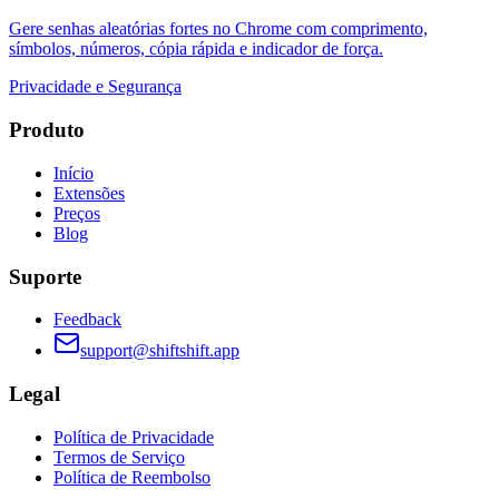
Gere senhas aleatórias fortes no Chrome com comprimento,
símbolos, números, cópia rápida e indicador de força.
Privacidade e Segurança
Produto
Início
Extensões
Preços
Blog
Suporte
Feedback
support@shiftshift.app
Legal
Política de Privacidade
Termos de Serviço
Política de Reembolso