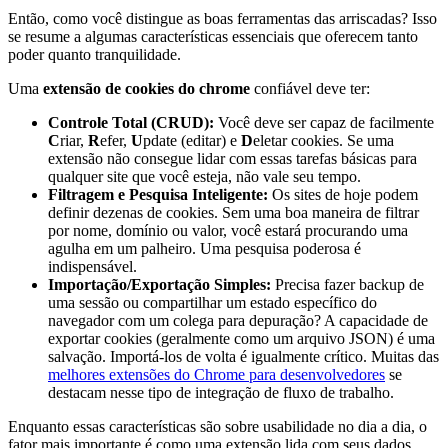
Então, como você distingue as boas ferramentas das arriscadas? Isso
se resume a algumas características essenciais que oferecem tanto
poder quanto tranquilidade.
Uma
extensão de cookies do chrome
confiável deve ter:
Controle Total (CRUD):
Você deve ser capaz de facilmente
C
riar,
R
efer,
U
pdate (editar) e
D
eletar cookies. Se uma
extensão não consegue lidar com essas tarefas básicas para
qualquer site que você esteja, não vale seu tempo.
Filtragem e Pesquisa Inteligente:
Os sites de hoje podem
definir dezenas de cookies. Sem uma boa maneira de filtrar
por nome, domínio ou valor, você estará procurando uma
agulha em um palheiro. Uma pesquisa poderosa é
indispensável.
Importação/Exportação Simples:
Precisa fazer backup de
uma sessão ou compartilhar um estado específico do
navegador com um colega para depuração? A capacidade de
exportar cookies (geralmente como um arquivo JSON) é uma
salvação. Importá-los de volta é igualmente crítico. Muitas das
melhores extensões do Chrome para desenvolvedores
se
destacam nesse tipo de integração de fluxo de trabalho.
Enquanto essas características são sobre usabilidade no dia a dia, o
fator mais importante é como uma extensão lida com seus dados