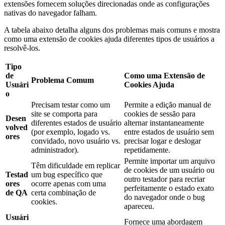
extensões fornecem soluções direcionadas onde as configurações
nativas do navegador falham.
A tabela abaixo detalha alguns dos problemas mais comuns e mostra
como uma extensão de cookies ajuda diferentes tipos de usuários a
resolvê-los.
Tipo
de
Como uma Extensão de
Problema Comum
Usuári
Cookies Ajuda
o
Precisam testar como um
Permite a edição manual de
site se comporta para
cookies de sessão para
Desen
diferentes estados de usuário
alternar instantaneamente
volved
(por exemplo, logado vs.
entre estados de usuário sem
ores
convidado, novo usuário vs.
precisar logar e deslogar
administrador).
repetidamente.
Permite importar um arquivo
Têm dificuldade em replicar
de cookies de um usuário ou
Testad
um bug específico que
outro testador para recriar
ores
ocorre apenas com uma
perfeitamente o estado exato
de QA
certa combinação de
do navegador onde o bug
cookies.
apareceu.
Usuári
Fornece uma abordagem