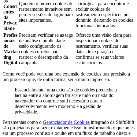
os
Querem remover cookies de
"cirúrgica" para encontrar e
Consci
rastreamento invasivos sem
excluir cookies de
entes
perder sessões de login para
rastreamento específicos por
da
sites importantes.
domínio, deixando os cookies
Privac
funcionais intocados.
idade
Profiss
Precisam verificar se as tags
Oferece uma visão clara para
ionais
de análise e publicidade
inspecionar cookies de
de
estão configurando os
rastreamento, verificar suas
Marke
cookies corretos para
datas de expiração e
ting
rastrear o desempenho da
confirmar se seus valores
Digital
campanha.
estão corretos.
Como você pode ver, uma boa extensão de cookies traz precisão a
um processo que, de outra forma, seria muito impreciso.
Essencialmente, uma extensão de cookies preenche a
lacuna entre a abordagem brusca e tudo ou nada do
navegador e o controle sutil necessário para o
desenvolvimento web moderno e a gestão de
privacidade.
Ferramentas como o
Gerenciador de Cookies
integrado da ShiftShift
são projetadas para fazer exatamente isso, transformando o que antes
era um processo confuso e oculto em um fluxo de trabalho direto e