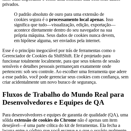
privados.
O padrão absoluto de ouro para uma extensão de
cookies segura é o
processamento local apenas
. Isso
significa que tudo—visualização, edição, exportação—
acontece diretamente dentro do seu navegador na sua
própria máquina. Seus dados de cookies nunca devem,
em hipótese alguma, ser enviados pela internet.
Esse é o princípio inegociável por trás de ferramentas como o
Gerenciador de Cookies da ShiftShift. Ele é projetado para
funcionar totalmente localmente, para que seus tokens de sessão
sensíveis e detalhes pessoais permaneçam exatamente onde
pertencem: sob seu controle. Ao escolher uma ferramenta que adere
a esse padrão, você pode gerenciar seus cookies com confiança, sem
criar acidentalmente um novo buraco de segurança.
Fluxos de Trabalho do Mundo Real para
Desenvolvedores e Equipes de QA
Para desenvolvedores e equipes de garantia de qualidade (QA), uma
sólida
extensão de cookies do Chrome
não é apenas um item
desejável—é uma parte crítica do kit de ferramentas. Ela fecha a
lacuna entre o código que você escreve e o que o usuário realmente