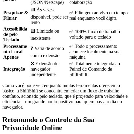
(JSON/Netscape)
colaboração
🟨 Às vezes
Pesquisar &
✅ Filtragem ao vivo em tempo
disponível, pode ser
Filtrar
real enquanto você digita
lento
Acessibilida
🟨 Limitada ou
✅
100%
fluxo de trabalho
de pelo
voltado para o teclado
inexistente
Teclado
Processame
✅ Todo o processamento
❓ Varia de acordo
nto Local
acontece localmente na sua
com a extensão
Apenas
máquina
❌ Extensão de
✅ Totalmente integrada ao
Integração
navegador
Painel de Comando da
independente
ShiftShift
Como você pode ver, enquanto muitas ferramentas oferecem o
básico, a ShiftShift se concentra em criar um fluxo de trabalho
contínuo, acionado pelo teclado, que é projetado para velocidade e
eficiência—um grande ponto positivo para quem passa o dia no
navegador.
Retomando o Controle da Sua
Privacidade Online