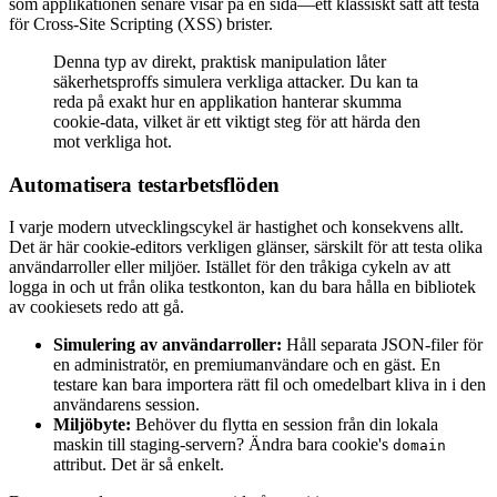
som applikationen senare visar på en sida—ett klassiskt sätt att testa
för Cross-Site Scripting (XSS) brister.
Denna typ av direkt, praktisk manipulation låter
säkerhetsproffs simulera verkliga attacker. Du kan ta
reda på exakt hur en applikation hanterar skumma
cookie-data, vilket är ett viktigt steg för att härda den
mot verkliga hot.
Automatisera testarbetsflöden
I varje modern utvecklingscykel är hastighet och konsekvens allt.
Det är här cookie-editors verkligen glänser, särskilt för att testa olika
användarroller eller miljöer. Istället för den tråkiga cykeln av att
logga in och ut från olika testkonton, kan du bara hålla en bibliotek
av cookiesets redo att gå.
Simulering av användarroller:
Håll separata JSON-filer för
en administratör, en premiumanvändare och en gäst. En
testare kan bara importera rätt fil och omedelbart kliva in i den
användarens session.
Miljöbyte:
Behöver du flytta en session från din lokala
maskin till staging-servern? Ändra bara cookie's
domain
attribut. Det är så enkelt.