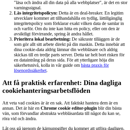
"läsa och ändra all din data på alla webbplatser", är det en stor
varningssignal.
Läs integritetspolicyn:
Detta är en deal-breaker. En legitim
utvecklare kommer att tillhandahålla en tydlig, lättillgänglig
integritetspolicy som förklarar exakt vilken data de samlar in
och varför. Om du inte kan hitta en policy, eller om den är
avsiktligt förvirrande, spring åt andra hållet.
Prioritera lokal bearbetning:
De säkraste tilläggen är de
som gör allt sitt arbete direkt på din maskin. Detta innebär att
dina cookie-data aldrig lämnar din webbläsare och aldrig
skickas till en tredje parts server. Detta tar helt bort risken för
en dataintrång på deras sida. För att ytterligare höja din
säkerhetsnivå, kolla in vår guide om
bästa praxis för
lösenordssäkerhet
.
Att få praktisk erfarenhet: Dina dagliga
cookiehanteringsarbetsflöden
Att veta vad cookies är är en sak. Att faktiskt hantera dem är en
annan. Det är här en
Chrome cookie editor-plugin
blir din bästa
vän, som förvandlar abstrakta webbläsardata till något du kan se,
röra vid och ändra.
Låt oss gå igenom de kärnuppgifter du kommer att utföra dagligen.