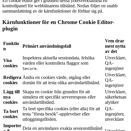
En cookie editor ger i grunden dessa yrkesverksamma en
kontrollpanel för webbläsarens tillstånd. Nedan följer en snabb
sammanfattning av de kärnfunktioner de förlitar sig på.
Kärnfunktioner för en Chrome Cookie Editor-
plugin
Vem drar
Funktio
Primärt användningsfall
mest nytta
n
av det
Inspektera aktuella sessiondata, felsöka
Utvecklare,
Visa
värden eller kontrollera flaggor som
QA-
cookies
.
ingenjörer
Secure
Utvecklare,
Redigera
Ändra en cookies värde, utgång eller
QA-
cookies
domän för att testa olika användartillstånd.
ingenjörer
Lägg till
Skapa en cookie från grunden för att
Utvecklare,
nya
simulera ett specifikt serverrespons eller
säkerhetsan
cookies
användartillstånd.
alytiker
Ta bort specifika cookies (eller alla) för att
QA-
Ta bort
testa "första besök"-upplevelser eller
ingenjörer,
cookies
utloggningsflöden.
utvecklare
Importer
Dela en användares exakta sessionstillstånd
a &
Utvecklare,