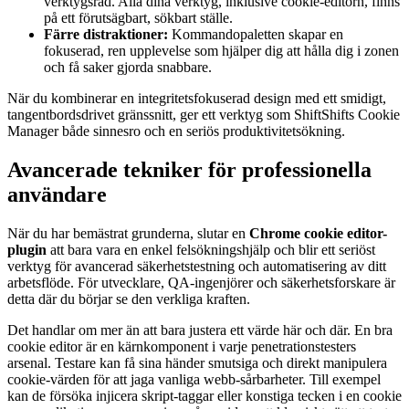
verktygsrad. Alla dina verktyg, inklusive cookie-editorn, finns
på ett förutsägbart, sökbart ställe.
Färre distraktioner:
Kommandopaletten skapar en
fokuserad, ren upplevelse som hjälper dig att hålla dig i zonen
och få saker gjorda snabbare.
När du kombinerar en integritetsfokuserad design med ett smidigt,
tangentbordsdrivet gränssnitt, ger ett verktyg som ShiftShifts Cookie
Manager både sinnesro och en seriös produktivitetsökning.
Avancerade tekniker för professionella
användare
När du har bemästrat grunderna, slutar en
Chrome cookie editor-
plugin
att bara vara en enkel felsökningshjälp och blir ett seriöst
verktyg för avancerad säkerhetstestning och automatisering av ditt
arbetsflöde. För utvecklare, QA-ingenjörer och säkerhetsforskare är
detta där du börjar se den verkliga kraften.
Det handlar om mer än att bara justera ett värde här och där. En bra
cookie editor är en kärnkomponent i varje penetrationstesters
arsenal. Testare kan få sina händer smutsiga och direkt manipulera
cookie-värden för att jaga vanliga webb-sårbarheter. Till exempel
kan de försöka injicera skript-taggar eller konstiga tecken i en cookie