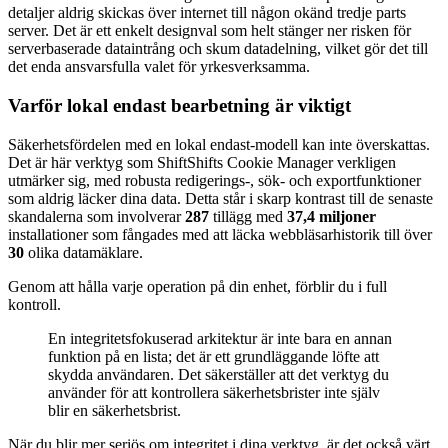
detaljer aldrig skickas över internet till någon okänd tredje parts
server. Det är ett enkelt designval som helt stänger ner risken för
serverbaserade dataintrång och skum datadelning, vilket gör det till
det enda ansvarsfulla valet för yrkesverksamma.
Varför lokal endast bearbetning är viktigt
Säkerhetsfördelen med en lokal endast-modell kan inte överskattas.
Det är här verktyg som ShiftShifts Cookie Manager verkligen
utmärker sig, med robusta redigerings-, sök- och exportfunktioner
som aldrig läcker dina data. Detta står i skarp kontrast till de senaste
skandalerna som involverar
287
tillägg med
37,4 miljoner
installationer som fångades med att läcka webbläsarhistorik till över
30
olika datamäklare.
Genom att hålla varje operation på din enhet, förblir du i full
kontroll.
En integritetsfokuserad arkitektur är inte bara en annan
funktion på en lista; det är ett grundläggande löfte att
skydda användaren. Det säkerställer att det verktyg du
använder för att kontrollera säkerhetsbrister inte själv
blir en säkerhetsbrist.
När du blir mer seriös om integritet i dina verktyg, är det också värt