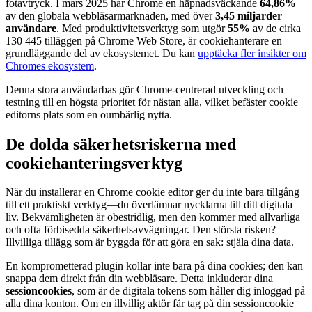
fotavtryck. I mars 2025 har Chrome en häpnadsväckande
64,86%
av den globala webbläsarmarknaden, med över
3,45 miljarder
användare
. Med produktivitetsverktyg som utgör
55%
av de cirka
130 445 tilläggen på Chrome Web Store, är cookiehanterare en
grundläggande del av ekosystemet. Du kan
upptäcka fler insikter om
Chromes ekosystem
.
Denna stora användarbas gör Chrome-centrerad utveckling och
testning till en högsta prioritet för nästan alla, vilket befäster cookie
editorns plats som en oumbärlig nytta.
De dolda säkerhetsriskerna med
cookiehanteringsverktyg
När du installerar en Chrome cookie editor ger du inte bara tillgång
till ett praktiskt verktyg—du överlämnar nycklarna till ditt digitala
liv. Bekvämligheten är obestridlig, men den kommer med allvarliga
och ofta förbisedda säkerhetsavvägningar. Den största risken?
Illvilliga tillägg som är byggda för att göra en sak: stjäla dina data.
En komprometterad plugin kollar inte bara på dina cookies; den kan
snappa dem direkt från din webbläsare. Detta inkluderar dina
sessioncookies
, som är de digitala tokens som håller dig inloggad på
alla dina konton. Om en illvillig aktör får tag på din sessioncookie