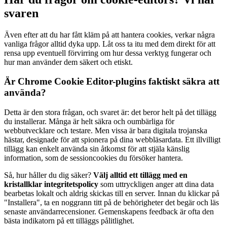
svaren
Även efter att du har fått kläm på att hantera cookies, verkar några
vanliga frågor alltid dyka upp. Låt oss ta itu med dem direkt för att
rensa upp eventuell förvirring om hur dessa verktyg fungerar och
hur man använder dem säkert och etiskt.
Är Chrome Cookie Editor-plugins faktiskt säkra att
använda?
Detta är den stora frågan, och svaret är: det beror helt på det tillägg
du installerar. Många är helt säkra och oumbärliga för
webbutvecklare och testare. Men vissa är bara digitala trojanska
hästar, designade för att spionera på dina webbläsardata. Ett illvilligt
tillägg kan enkelt använda sin åtkomst för att stjäla känslig
information, som de sessioncookies du försöker hantera.
Så, hur håller du dig säker?
Välj alltid ett tillägg med en
kristallklar integritetspolicy
som uttryckligen anger att dina data
bearbetas lokalt och aldrig skickas till en server. Innan du klickar på
"Installera", ta en noggrann titt på de behörigheter det begär och läs
senaste användarrecensioner. Gemenskapens feedback är ofta den
bästa indikatorn på ett tilläggs pålitlighet.