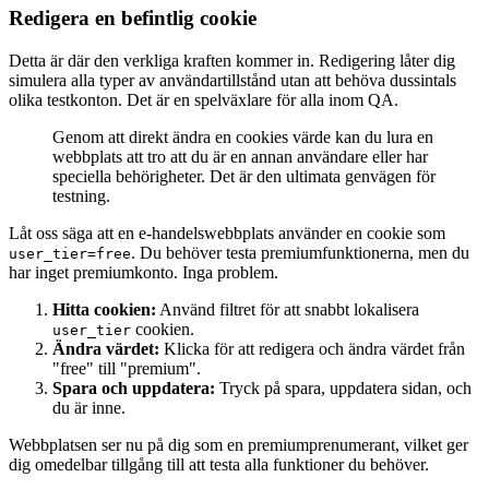
Redigera en befintlig cookie
Detta är där den verkliga kraften kommer in. Redigering låter dig
simulera alla typer av användartillstånd utan att behöva dussintals
olika testkonton. Det är en spelväxlare för alla inom QA.
Genom att direkt ändra en cookies värde kan du lura en
webbplats att tro att du är en annan användare eller har
speciella behörigheter. Det är den ultimata genvägen för
testning.
Låt oss säga att en e-handelswebbplats använder en cookie som
. Du behöver testa premiumfunktionerna, men du
user_tier=free
har inget premiumkonto. Inga problem.
Hitta cookien:
Använd filtret för att snabbt lokalisera
cookien.
user_tier
Ändra värdet:
Klicka för att redigera och ändra värdet från
"free" till "premium".
Spara och uppdatera:
Tryck på spara, uppdatera sidan, och
du är inne.
Webbplatsen ser nu på dig som en premiumprenumerant, vilket ger
dig omedelbar tillgång till att testa alla funktioner du behöver.