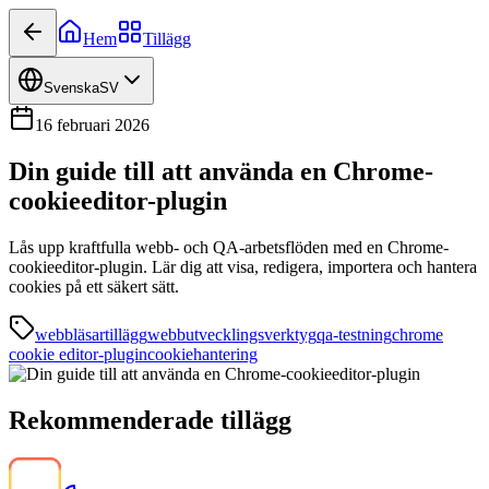
Hem
Tillägg
Svenska
SV
16 februari 2026
Din guide till att använda en Chrome-
cookieeditor-plugin
Lås upp kraftfulla webb- och QA-arbetsflöden med en Chrome-
cookieeditor-plugin. Lär dig att visa, redigera, importera och hantera
cookies på ett säkert sätt.
webbläsartillägg
webbutvecklingsverktyg
qa-testning
chrome
cookie editor-plugin
cookiehantering
Rekommenderade tillägg