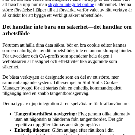
att fräscha upp hur man
skyddar integritet online
i allmänhet. Denna
större förståelse hjälper till att förstärka varför valet av rätt verktyg är
så kritiskt för att bygga ett verkligt säkert arbetsflöde.
Det handlar inte bara om säkerhet—det handlar om
arbetsflöde
Förutom att hålla dina data säkra, bör en bra cookie editor kännas
som en naturlig del av ditt arbetsflöde, inte en annan klumpig hinder.
För utvecklare och QA-proffs som spenderar hela dagen i
webbläsaren är hastighet och effektivitet lika avgörande som
säkerhet.
De bästa verktygen är designade som en del av ett större, mer
sammanhängande system. Till exempel är ShiftShifts Cookie
Manager byggd för att startas från en enhetlig kommandopalett,
tillgänglig med en snabb tangentbordsgenväg.
Denna typ av djup integration är en spelväxlare för kraftanvändare:
Tangentbordsförst navigering:
Flyg genom olika alternativ
utan att någonsin ta händerna från tangentbordet. Det gör
repetitiva uppgifter kännas ansträngningslösa.
Enhetlig åtkomst:
Glöm att jaga efter rätt ikon i din