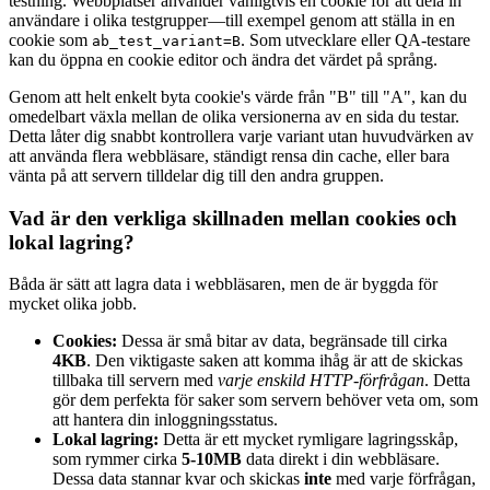
testning. Webbplatser använder vanligtvis en cookie för att dela in
användare i olika testgrupper—till exempel genom att ställa in en
cookie som
. Som utvecklare eller QA-testare
ab_test_variant=B
kan du öppna en cookie editor och ändra det värdet på språng.
Genom att helt enkelt byta cookie's värde från "B" till "A", kan du
omedelbart växla mellan de olika versionerna av en sida du testar.
Detta låter dig snabbt kontrollera varje variant utan huvudvärken av
att använda flera webbläsare, ständigt rensa din cache, eller bara
vänta på att servern tilldelar dig till den andra gruppen.
Vad är den verkliga skillnaden mellan cookies och
lokal lagring?
Båda är sätt att lagra data i webbläsaren, men de är byggda för
mycket olika jobb.
Cookies:
Dessa är små bitar av data, begränsade till cirka
4KB
. Den viktigaste saken att komma ihåg är att de skickas
tillbaka till servern med
varje enskild HTTP-förfrågan
. Detta
gör dem perfekta för saker som servern behöver veta om, som
att hantera din inloggningsstatus.
Lokal lagring:
Detta är ett mycket rymligare lagringsskåp,
som rymmer cirka
5-10MB
data direkt i din webbläsare.
Dessa data stannar kvar och skickas
inte
med varje förfrågan,