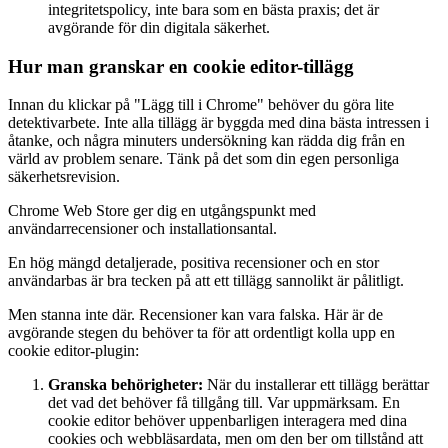
integritetspolicy, inte bara som en bästa praxis; det är
avgörande för din digitala säkerhet.
Hur man granskar en cookie editor-tillägg
Innan du klickar på "Lägg till i Chrome" behöver du göra lite
detektivarbete. Inte alla tillägg är byggda med dina bästa intressen i
åtanke, och några minuters undersökning kan rädda dig från en
värld av problem senare. Tänk på det som din egen personliga
säkerhetsrevision.
Chrome Web Store ger dig en utgångspunkt med
användarrecensioner och installationsantal.
En hög mängd detaljerade, positiva recensioner och en stor
användarbas är bra tecken på att ett tillägg sannolikt är pålitligt.
Men stanna inte där. Recensioner kan vara falska. Här är de
avgörande stegen du behöver ta för att ordentligt kolla upp en
cookie editor-plugin:
Granska behörigheter:
När du installerar ett tillägg berättar
det vad det behöver få tillgång till. Var uppmärksam. En
cookie editor behöver uppenbarligen interagera med dina
cookies och webbläsardata, men om den ber om tillstånd att