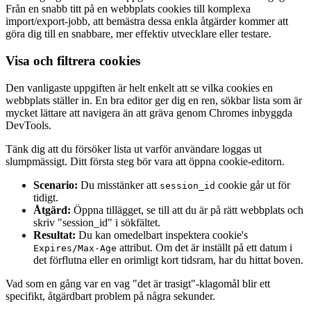
Från en snabb titt på en webbplats cookies till komplexa
import/export-jobb, att bemästra dessa enkla åtgärder kommer att
göra dig till en snabbare, mer effektiv utvecklare eller testare.
Visa och filtrera cookies
Den vanligaste uppgiften är helt enkelt att se vilka cookies en
webbplats ställer in. En bra editor ger dig en ren, sökbar lista som är
mycket lättare att navigera än att gräva genom Chromes inbyggda
DevTools.
Tänk dig att du försöker lista ut varför användare loggas ut
slumpmässigt. Ditt första steg bör vara att öppna cookie-editorn.
Scenario:
Du misstänker att
cookie går ut för
session_id
tidigt.
Åtgärd:
Öppna tillägget, se till att du är på rätt webbplats och
skriv "session_id" i sökfältet.
Resultat:
Du kan omedelbart inspektera cookie's
attribut. Om det är inställt på ett datum i
Expires/Max-Age
det förflutna eller en orimligt kort tidsram, har du hittat boven.
Vad som en gång var en vag "det är trasigt"-klagomål blir ett
specifikt, åtgärdbart problem på några sekunder.