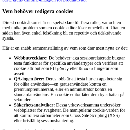
Vem behöver redigera cookies
Direkt cookieåtkomst är en spelväxlare för flera roller, var och en
med unika problem som en cookie editor löser omedelbart. Utan en
sådan kan även enkel felsökning bli en repetitiv och tidskrävande
syssla.
Här är en snabb sammanställning av vem som drar mest nytta av det:
Webbutvecklare:
De behöver jaga sessionrelaterade buggar,
testa funktioner för specifika användartyper och verifiera att
cookie-attribut som
eller
fungerar som
HttpOnly
Secure
avsett.
QA-ingenjörer:
Deras jobb är att testa hur en app beter sig
för olika användare—en gratisanvändare kontra en
premiumprenumerant, eller en administratör kontra en
standardanvändare. En cookie editor låter dem byta hattar på
sekunder.
Säkerhetsanalytiker:
Dessa yrkesverksamma undersöker
webbplatser för svagheter. De manipulerar cookie-värden för
att kontrollera sårbarheter som Cross-Site Scripting (XSS)
eller bristfällig sessionshantering.