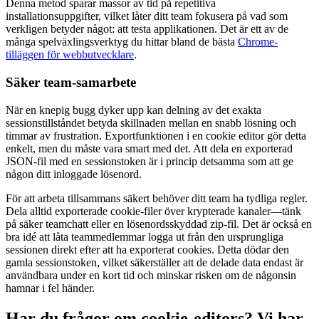
Denna metod sparar massor av tid på repetitiva
installationsuppgifter, vilket låter ditt team fokusera på vad som
verkligen betyder något: att testa applikationen. Det är ett av de
många spelväxlingsverktyg du hittar bland de bästa
Chrome-
tilläggen för webbutvecklare
.
Säker team-samarbete
När en knepig bugg dyker upp kan delning av det exakta
sessionstillståndet betyda skillnaden mellan en snabb lösning och
timmar av frustration. Exportfunktionen i en cookie editor gör detta
enkelt, men du måste vara smart med det. Att dela en exporterad
JSON-fil med en sessionstoken är i princip detsamma som att ge
någon ditt inloggade lösenord.
För att arbeta tillsammans säkert behöver ditt team ha tydliga regler.
Dela alltid exporterade cookie-filer över krypterade kanaler—tänk
på säker teamchatt eller en lösenordsskyddad zip-fil. Det är också en
bra idé att låta teammedlemmar logga ut från den ursprungliga
sessionen direkt efter att ha exporterat cookies. Detta dödar den
gamla sessionstoken, vilket säkerställer att de delade data endast är
användbara under en kort tid och minskar risken om de någonsin
hamnar i fel händer.
Har du frågor om cookie-editors? Vi har